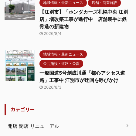
地域情報・最新ニュース
店舗・商業施設
【江別市】「ホンダカーズ札幌中央 江別
店」増改築工事が進行中 店舗裏手に鉄
骨造の新建物
2026/8/4
地域情報・最新ニュース
公共施設・道路・公園
一般国道5号創成川通「都心アクセス道
路」工事中 江別市が迂回を呼びかけ
2026/8/3
カテゴリー
開店 閉店 リニューアル