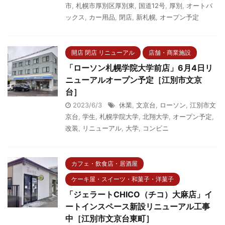
市
,
札幌市厚別区厚別東
,
国道12号
,
厚別
,
オートバ
ックス
,
カー用品
,
閉店
,
新札幌
,
オープン予定
開店 閉店 リニューアル
店舗・商業施設
「ローソン札幌学院大学前店」6月4日リ
ニューアルオープン予定［江別市文京
台］
2023/6/3
休業
,
文京台
,
ローソン
,
江別市文
京台
,
学生
,
札幌学院大学
,
北翔大学
,
オープン予定
,
改装
,
リニューアル
,
大学
,
コンビニ
カフェ・飲食店・居酒屋
ケーキ屋・スイーツ・和菓子・洋菓子
「ジェラートCHICO（チコ）大麻店」イ
ートインスペース新設リニューアル工事
中［江別市文京台東町］