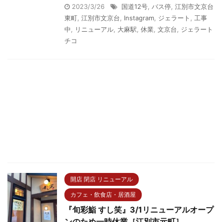
2023/3/26
国道12号
,
バス停
,
江別市文京台
東町
,
江別市文京台
,
Instagram
,
ジェラート
,
工事
中
,
リニューアル
,
大麻駅
,
休業
,
文京台
,
ジェラート
チコ
開店 閉店 リニューアル
カフェ・飲食店・居酒屋
『旬彩鮨 すし笑』3/1リニューアルオープ
ンのため一時休業［江別市元町］