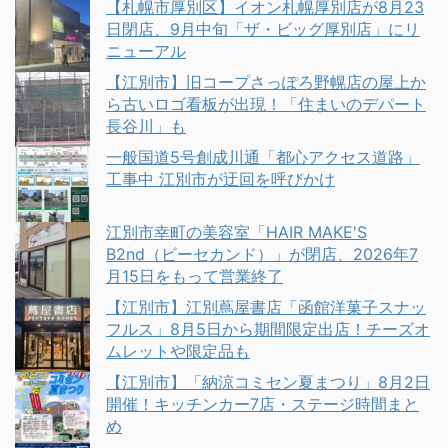
【札幌市厚別区】イオン札幌厚別店が8月23
日閉店、9月中旬「ザ・ビッグ厚別店」にリ
ニューアル
【江別市】旧コープさっぽろ野幌店の屋上か
ら古いロゴ看板が出現！「住まいのデパート
長谷川」も
一般国道5号創成川通「都心アクセス道路」
工事中 江別市が迂回を呼びかけ
江別市幸町の美容室「HAIR MAKE'S
B2nd（ビーセカンド）」が閉店、2026年7
月15日をもって営業終了
【江別市】江別蔦屋書店「函館洋菓子スナッ
フルス」8月5日から期間限定出店！チーズオ
ムレットや限定品も
【江別市】「納涼コミセン夏まつり」8月2日
開催！キッチンカー7店・ステージ時間まと
め