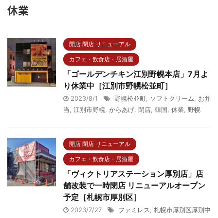
休業
開店 閉店 リニューアル
カフェ・飲食店・居酒屋
「ゴールデンチキン江別野幌本店」7月よ
り休業中［江別市野幌松並町］
2023/8/1
野幌松並町
,
ソフトクリーム
,
お弁
当
,
江別市野幌
,
からあげ
,
閉店
,
韓国
,
休業
,
野幌
開店 閉店 リニューアル
カフェ・飲食店・居酒屋
「ヴィクトリアステーション厚別店」店
舗改装で一時閉店 リニューアルオープン
予定［札幌市厚別区］
2023/7/27
ファミレス
,
札幌市厚別区厚別中