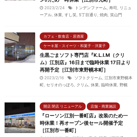
2023/2/24
トンデンファーム
,
寿司
,
リニュ
ーアル
,
休業
,
すし笑
,
5丁目通り
,
焼肉
,
笑山門
カフェ・飲食店・居酒屋
ケーキ屋・スイーツ・和菓子・洋菓子
生黒ごまソフト専門店『K.L.I.M（クリ
ム）江別店』16日まで臨時休業 17日より
再開予定［江別市東野幌本町］
2023/2/16
ソフトクリーム
,
江別市東野幌本
町
,
セリオのっぽろ
,
クリム
,
休業
,
臨時休業
,
野幌
開店 閉店 リニューアル
店舗・商業施設
『ローソン江別一番町店』改装のため一
時休業！再オープン後セール開催予定
［江別市一番町］