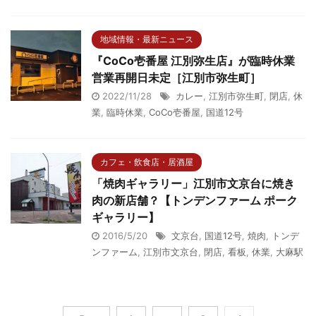
地域情報・最新ニュース
『CoCo壱番屋 江別弥生店』が臨時休業
営業再開日未定［江別市弥生町］
2022/11/28
カレー
,
江別市弥生町
,
閉店
,
休
業
,
臨時休業
,
CoCo壱番屋
,
国道12号
カフェ・飲食店・居酒屋
「焼肉ギャラリー」江別市文京台に焼き
肉の新店舗？【トンデンファーム ポーク
ギャラリー】
2016/5/20
文京台
,
国道12号
,
焼肉
,
トンデ
ンファーム
,
江別市文京台
,
閉店
,
看板
,
休業
,
大麻駅