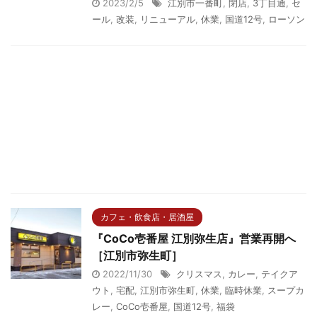
2023/2/5
江別市一番町
,
閉店
,
3丁目通
,
セ
ール
,
改装
,
リニューアル
,
休業
,
国道12号
,
ローソン
カフェ・飲食店・居酒屋
『CoCo壱番屋 江別弥生店』営業再開へ
［江別市弥生町］
2022/11/30
クリスマス
,
カレー
,
テイクア
ウト
,
宅配
,
江別市弥生町
,
休業
,
臨時休業
,
スープカ
レー
,
CoCo壱番屋
,
国道12号
,
福袋