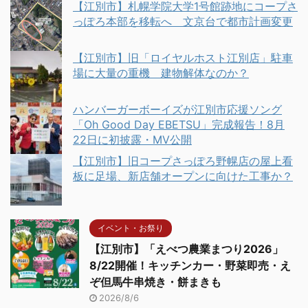
【江別市】札幌学院大学1号館跡地にコープさ
っぽろ本部を移転へ 文京台で都市計画変更
【江別市】旧「ロイヤルホスト江別店」駐車
場に大量の重機 建物解体なのか？
ハンバーガーボーイズが江別市応援ソング
「Oh Good Day EBETSU」完成報告！8月
22日に初披露・MV公開
【江別市】旧コープさっぽろ野幌店の屋上看
板に足場、新店舗オープンに向けた工事か？
イベント・お祭り
【江別市】「えべつ農業まつり2026」
8/22開催！キッチンカー・野菜即売・え
ぞ但馬牛串焼き・餅まきも
2026/8/6