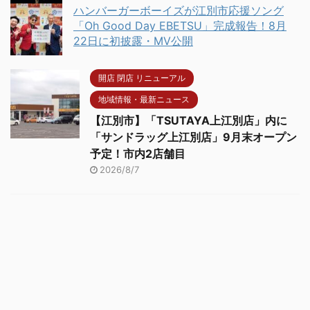
ハンバーガーボーイズが江別市応援ソング
「Oh Good Day EBETSU」完成報告！8月
22日に初披露・MV公開
開店 閉店 リニューアル
地域情報・最新ニュース
【江別市】「TSUTAYA上江別店」内に
「サンドラッグ上江別店」9月末オープン
予定！市内2店舗目
2026/8/7