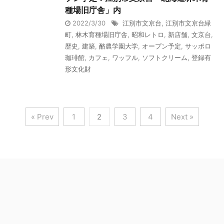
種場旧庁舎」内
2022/3/30
江別市文京台
,
江別市文京台緑
町
,
林木育種場旧庁舎
,
昭和レトロ
,
新店舗
,
文京台
,
歴史
,
建築
,
酪農学園大学
,
オープン予定
,
サッポロ
珈琲館
,
カフェ
,
ワッフル
,
ソフトクリーム
,
登録有
形文化財
« Prev
1
2
3
4
Next »