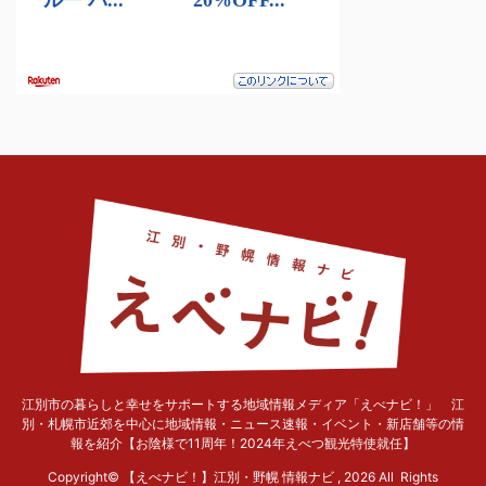
江別市の暮らしと幸せをサポートする地域情報メディア「えべナビ！」 江
別・札幌市近郊を中心に地域情報・ニュース速報・イベント・新店舗等の情
報を紹介【お陰様で11周年！2024年えべつ観光特使就任】
Copyright© 【えべナビ！】江別・野幌 情報ナビ , 2026 All Rights