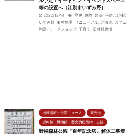
ル予定！イートイン・イベントスペース
等の設置へ［江別市いずみ野］
2022/12/14
歴史
,
体験
,
建築
,
子供
,
江別市
いずみ野
,
町村農場
,
リニューアル
,
北海道
,
カフェ
,
陶器
,
ワークショップ
,
子育て
,
旧町村農場
地域情報・最新ニュース
観光地
資料館・博物館・歴史的建築物・史跡
野幌森林公園『百年記念塔』解体工事着