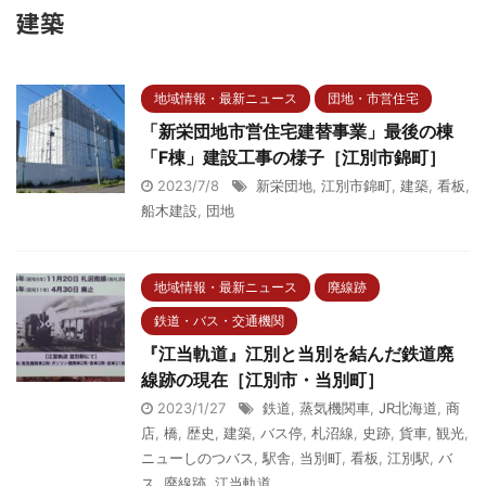
建築
地域情報・最新ニュース
団地・市営住宅
「新栄団地市営住宅建替事業」最後の棟
「F棟」建設工事の様子［江別市錦町］
2023/7/8
新栄団地
,
江別市錦町
,
建築
,
看板
,
船木建設
,
団地
地域情報・最新ニュース
廃線跡
鉄道・バス・交通機関
『江当軌道』江別と当別を結んだ鉄道廃
線跡の現在［江別市・当別町］
2023/1/27
鉄道
,
蒸気機関車
,
JR北海道
,
商
店
,
橋
,
歴史
,
建築
,
バス停
,
札沼線
,
史跡
,
貨車
,
観光
,
ニューしのつバス
,
駅舎
,
当別町
,
看板
,
江別駅
,
バ
ス
,
廃線跡
,
江当軌道