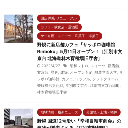
開店 閉店 リニューアル
カフェ・飲食店・居酒屋
ケーキ屋・スイーツ・和菓子・洋菓子
野幌に新店舗カフェ『サッポロ珈琲館
Rinboku』5月11日オープン！［江別市文
京台 北海道林木育種場旧庁舎］
2022/4/27
昭和レトロ
,
スイーツ
,
新店舗
,
文京台
,
歴史
,
建築
,
オープン予定
,
酪農学園大学
,
サ
ッポロ珈琲館
,
カフェ
,
ワッフル
,
ソフトクリーム
,
登録有形文化財
,
江別市文京台
,
江別市文京台緑町
,
林木育種場旧庁舎
地域情報・最新ニュース
分譲地・土地・物件
野幌 国道12号沿い『幸和自転車商会』の
建物が撤去される［江別市野幌町］