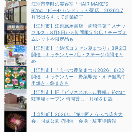
江別市幸町の美容室「HAIR MAKE'S
B2nd（ビーセカンド）」が閉店、2026年7
月15日をもって営業終了
【江別市】江別蔦屋書店「函館洋菓子スナッ
フルス」8月5日から期間限定出店！チーズオ
ムレットや限定品も
【江別市】「納涼コミセン夏まつり」8月2日
開催！キッチンカー7店・ステージ時間まと
め
【江別市】「えべつ農業まつり2026」8/22
開催！キッチンカー・野菜即売・えぞ但馬牛
串焼き・餅まきも
【江別市】旧「ビジネスホテル野幌」跡地に
駐車場オープン 時間貸し・月極を併設
【当別町】2026年「第11回とうべつ花火大
会」阿蘇公園で開催！会場・駐車場情報