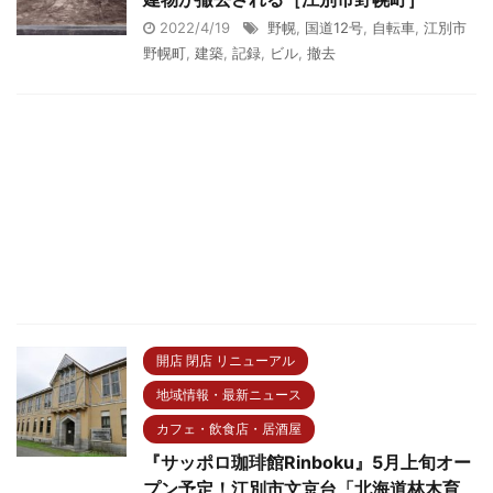
2022/4/19
野幌
,
国道12号
,
自転車
,
江別市
野幌町
,
建築
,
記録
,
ビル
,
撤去
開店 閉店 リニューアル
地域情報・最新ニュース
カフェ・飲食店・居酒屋
『サッポロ珈琲館Rinboku』5月上旬オー
プン予定！江別市文京台「北海道林木育