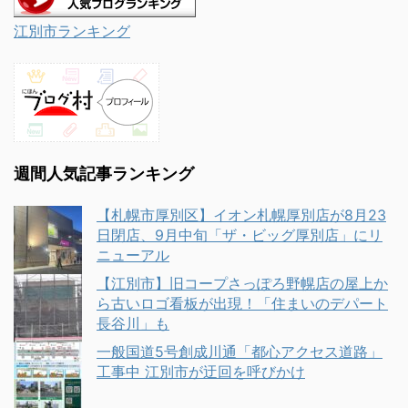
江別市ランキング
週間人気記事ランキング
【札幌市厚別区】イオン札幌厚別店が8月23
日閉店、9月中旬「ザ・ビッグ厚別店」にリ
ニューアル
【江別市】旧コープさっぽろ野幌店の屋上か
ら古いロゴ看板が出現！「住まいのデパート
長谷川」も
一般国道5号創成川通「都心アクセス道路」
工事中 江別市が迂回を呼びかけ