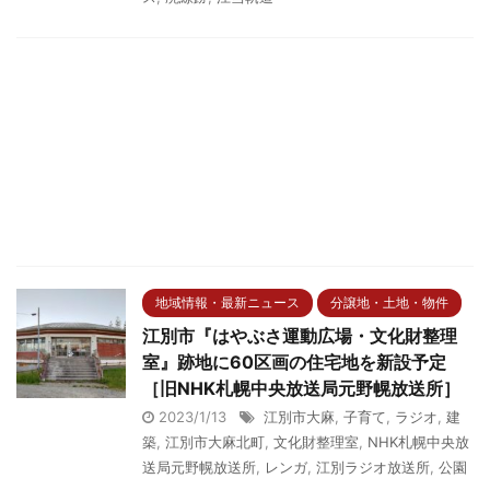
地域情報・最新ニュース
分譲地・土地・物件
江別市『はやぶさ運動広場・文化財整理
室』跡地に60区画の住宅地を新設予定
［旧NHK札幌中央放送局元野幌放送所］
2023/1/13
江別市大麻
,
子育て
,
ラジオ
,
建
築
,
江別市大麻北町
,
文化財整理室
,
NHK札幌中央放
送局元野幌放送所
,
レンガ
,
江別ラジオ放送所
,
公園