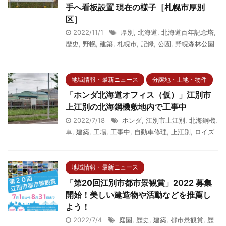
手へ看板設置 現在の様子［札幌市厚別
区］
2022/11/1
厚別
,
北海道
,
北海道百年記念塔
,
歴史
,
野幌
,
建築
,
札幌市
,
記録
,
公園
,
野幌森林公園
地域情報・最新ニュース
分譲地・土地・物件
「ホンダ北海道オフィス（仮）」江別市
上江別の北海鋼機敷地内で工事中
2022/7/18
ホンダ
,
江別市上江別
,
北海鋼機
,
車
,
建築
,
工場
,
工事中
,
自動車修理
,
上江別
,
ロイズ
地域情報・最新ニュース
「第20回江別市都市景観賞」2022 募集
開始！美しい建造物や活動などを推薦し
よう！
2022/7/4
庭園
,
歴史
,
建築
,
都市景観賞
,
歴