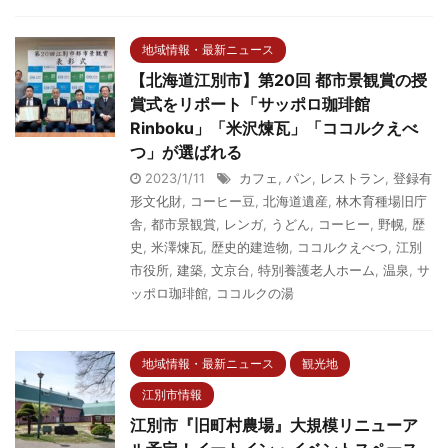
地域情報・最新ニュース
【北海道江別市】第20回 都市景観賞の授
賞式をリポート「サッポロ珈琲館
Rinboku」「米沢煉瓦」「ココルクえべ
つ」が選ばれる
2023/1/11
カフェ
,
パン
,
レストラン
,
登録有
形文化財
,
コーヒー豆
,
北海道遺産
,
林木育種場旧庁
舎
,
都市景観賞
,
レンガ
,
うどん
,
コーヒー
,
野幌
,
歴
史
,
米澤煉瓦
,
歴史的建造物
,
ココルクえべつ
,
江別
市役所
,
建築
,
文京台
,
特別養護老人ホーム
,
温泉
,
サ
ッポロ珈琲館
,
ココルクの湯
地域情報・最新ニュース
観光地
江別市情報
江別市『旧町村農場』大規模リニューア