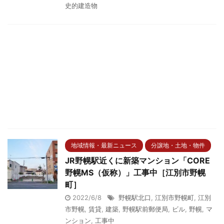
史的建造物
地域情報・最新ニュース
分譲地・土地・物件
JR野幌駅近くに新築マンション「CORE
野幌MS（仮称）」工事中［江別市野幌
町］
2022/6/8
野幌駅北口
,
江別市野幌町
,
江別
市野幌
,
賃貸
,
建築
,
野幌駅前郵便局
,
ビル
,
野幌
,
マ
ンション
,
工事中