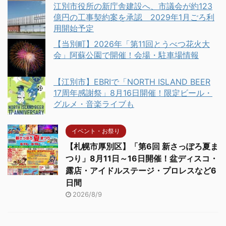
江別市役所の新庁舎建設へ、市議会が約123
億円の工事契約案を承認 2029年1月ごろ利
用開始予定
【当別町】2026年「第11回とうべつ花火大
会」阿蘇公園で開催！会場・駐車場情報
【江別市】EBRIで「NORTH ISLAND BEER
17周年感謝祭」8月16日開催！限定ビール・
グルメ・音楽ライブも
イベント・お祭り
【札幌市厚別区】「第6回 新さっぽろ夏ま
つり」8月11日～16日開催！盆ディスコ・
露店・アイドルステージ・プロレスなど6
日間
2026/8/9