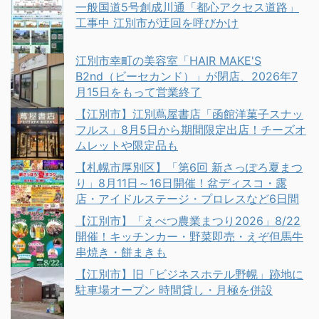
一般国道5号創成川通「都心アクセス道路」
工事中 江別市が迂回を呼びかけ
江別市幸町の美容室「HAIR MAKE'S
B2nd（ビーセカンド）」が閉店、2026年7
月15日をもって営業終了
【江別市】江別蔦屋書店「函館洋菓子スナッ
フルス」8月5日から期間限定出店！チーズオ
ムレットや限定品も
【札幌市厚別区】「第6回 新さっぽろ夏まつ
り」8月11日～16日開催！盆ディスコ・露
店・アイドルステージ・プロレスなど6日間
【江別市】「えべつ農業まつり2026」8/22
開催！キッチンカー・野菜即売・えぞ但馬牛
串焼き・餅まきも
【江別市】旧「ビジネスホテル野幌」跡地に
駐車場オープン 時間貸し・月極を併設