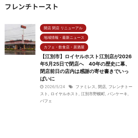
フレンチトースト
開店 閉店 リニューアル
地域情報・最新ニュース
カフェ・飲食店・居酒屋
【江別市】ロイヤルホスト江別店が2026
年5月25日で閉店へ 40年の歴史に幕、
閉店前日の店内は感謝の寄せ書きでいっ
ぱいに
2026/5/24
ファミレス
,
閉店
,
フレンチトー
スト
,
ロイヤルホスト
,
江別市野幌町
,
パンケーキ
,
パフェ