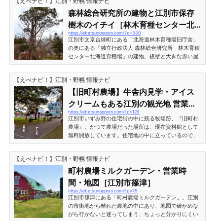
【えべナビ！】江別・野幌 情報ナビ
見た旧庁舎。今では珍しい縦長の窓。 右側から見た旧
庁舎。三角屋根破風部分の飾りが目を引きます。 北海
森林総合研究所の建物と江別市保存
道林木育種場旧庁舎とは何なのか？その歴史北海道林
樹木のイチイ［林木育種センター北
木育種場旧庁舎の説明板。以下のように書かれていま
https://ebetsunopporo.com/?p=330
海道育種場（2）］
す。登録有形文化財 北海道林木育種...
江別市文京台緑町にある「北海道林木育種場旧庁舎」
の奥にある「独立行政法人 森林総合研究所 林木育種
センター北海道育種場」の建物。板壁と大きな赤い屋
根が特徴です。林木育種センター北海道育種場・野幌
森林公園案内図林木育種センター北海道育種場の前に
【えべナビ！】江別・野幌 情報ナビ
立つ案内図には、森林公園のどこにどの木が植えられ
ているかが分かる地図になっていました。この場所か
【旧町村農場】牛舎内見学・アイス
ら奥に進むと森林公園内の散歩道が続いています。左
クリームもある江別の観光地 営業時
に進むと野幌総合運動公園。右に進むと森林公園・大
https://ebetsunopporo.com/?p=129
間・アクセス地図［北海道江別市い
沢口や百年記念塔方面に出ます。 江別市保存樹木のイ
江別市いずみ野の住宅街の中に残る牧場跡、『旧町村
チイ「北海...
ずみ野］
農場』。かつて農場だった場所は、現在資料館として
無料開放しています。住宅地の中に立っているので、
車で行くと意外とわかりにくいです。旧農場脇の道路
も細く、気を抜くと通りすぎてしまう、そんな旧町村
【えべナビ！】江別・野幌 情報ナビ
農場をご紹介。旧町村農場の敷地内旧町村農場の敷地
内の南西側に駐車場があります。バスが数台停まれる
町村農場ミルクガーデン・営業時
くらいの、わりと広いスペースが取られています。 写
間・地図［江別市篠津］
真右側の小さな建物はトイレです。写真奥に大きな牛
https://ebetsunopporo.com/?p=79
舎、左手に二つのサイロが立っています。 牛舎内見
江別市篠津にある「町村農場ミルクガーデン」。江別
学・資...
の市街地から離れた農地の中にあり、地図で確かめな
がら行かないと迷ってしまう、ちょっと分かりにくい