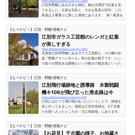
https://ebetsunopporo.com/?p=3566
「旧精農寮」の建物があります。酪農学園大学・精農
江別市野幌にある大きな神社、錦山天満宮で紅葉を見
寮「酪農学園大学・研修...
てきました。立派な石柱と、大きな鳥居が目印。この
鳥居は２番通りに面した場所にあります。 第一鳥居を
くぐったところの参道。地面には落ち葉が広がってい
ます。 第二鳥居をくぐったところ。両脇に石灯籠と狛
【えべナビ！】江別・野幌 情報ナビ
犬があり、その先に拝殿が見えます。紅葉した木々が
ちらほら。 錦山天満宮のとなりにある錦山緑地。こち
江別市ガラス工芸館のレンガと紅葉
らも紅葉がとてもきれいでベンチもあります。 錦山緑
が美しすぎる
地の黄葉と、屯田資料館を示す看板の柱。 錦山天満宮
https://ebetsunopporo.com/?p=3560
のとなりにある屯田資料館の建...
北海道江別市野幌にあるガラス工芸館と、その横の歩
道『野幌グリーンモール』秋の紅葉の様子です。レン
ガ造りの歴史ある建物とレンガ敷きの散歩道といった
「レンガの街・江別」らしさが味わえる場所です。紅
葉と並ぶ煉瓦積みがたいへん美しい。【秋の紅葉シー
【えべナビ！】江別・野幌 情報ナビ
ズン】江別市ガラス工芸館のレンガと紅葉真っ赤なモ
ミジとレンガ造りのガラス工芸館の様子です。今シー
江別飛行場跡地と誘導路 木製戦闘
ズンの紅葉は実に鮮やかでキレイな色づきを見せてい
機キ106が飛び立った滑走路は今
ました。また、特徴あるレンガ建築の『ガラス工芸
https://ebetsunopporo.com/?p=1274
館』は、秋の色づきとひじょうに相性が良く、何度見
江別にはかつて飛行場があったということで、跡地を
ても楽しめる景観で...
見に行ってきました。場所は江別市見晴台。5丁目通
りを西へ入ったところの「元江別緑地」にあります。
緑地には巨大な送電線の鉄塔が立っており、頭上を電
線が走っています。江別の飛行場跡地江別飛行場の跡
【えべナビ！】江別・野幌 情報ナビ
を示す標柱。『史跡 旧飛行場跡 木製戦闘機と戦
争』と書かれていました。 飛行場跡周辺の現在標柱か
【お花見】千古園の様子、お地蔵さ