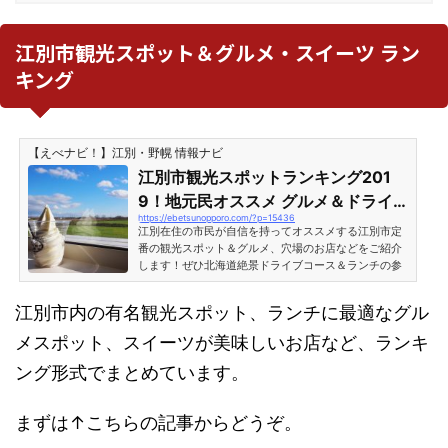
江別市観光スポット＆グルメ・スイーツ ラン
キング
【えべナビ！】江別・野幌 情報ナビ
江別市観光スポットランキング201
9！地元民オススメ グルメ＆ドライ
https://ebetsunopporo.com/?p=15436
ブに最適なランチ スイーツ情報
江別在住の市民が自信を持ってオススメする江別市定
番の観光スポット＆グルメ、穴場のお店などをご紹介
します！ぜひ北海道絶景ドライブコース＆ランチの参
考にどうぞ！記事は分かりやすいようにランキング形
式にしていますが、順位に関係なくどれも最高にオス
江別市内の有名観光スポット、ランチに最適なグル
スメの場所となっています。江別市の超ド定番 観光ス
ポットランキング1位 アースドリーム角山農場アルパ
メスポット、スイーツが美味しいお店など、ランキ
カ・羊・馬・ヤギなどたくさんの動物達と触れ合える
テーマパーク「アースドリーム角山農場」。江別市の
ング形式でまとめています。
はずれの北海道らしい絶景の中で営業しています。食
事ができるレスト...
まずは↑こちらの記事からどうぞ。