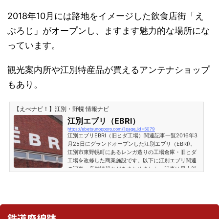
2018年10月には路地をイメージした飲食店街「え
ぶろじ」がオープンし、ますます魅力的な場所にな
っています。
観光案内所や江別特産品が買えるアンテナショップ
もあり。
【えべナビ！】江別・野幌 情報ナビ
江別エブリ（EBRI）
https://ebetsunopporo.com/?page_id=5079
江別エブリEBRI（旧ヒダ工場）関連記事一覧2016年3
月25日にグランドオープンした江別エブリ（EBRI)。
江別市東野幌町にあるレンガ造りの工場倉庫・旧ヒダ
工場を改修した商業施設です。以下に江別エブリ関連
の記事・店舗情報などをまとめました。記事は最上部
が最新で、下に行くにつれて古い記事になります。※
追記：EBRIの最新情報を「EBRIカテゴリーページ」に
統合しました。最新情報はこちらをご参照くださ
い。 江別グレシャムアンテナショップ時代
鉄道廃線跡