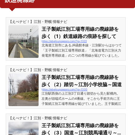
【えべナビ！】江別・野幌 情報ナビ
王子製紙江別工場専用線の廃線跡を
歩く（1）鉄道線路の痕跡を探して
https://ebetsunopporo.com/?p=1322
北海道江別市にあるJR函館本線・江別駅からはかつて
「王子製紙江別工場専用鉄道」「北海道電力江別火力
発電所専用鉄道」の二つの専用線が延びていました。
今回は「王子製紙江別工場専用鉄道」の廃線跡をたど
っていきます。王子製紙江別工場専用線の歴史王子製
【えべナビ！】江別・野幌 情報ナビ
紙江別工場専用路線のおおまかな歴史は以下のとおり
です。 1882年（明治15年）11月13日 - 江別駅開業 19
王子製紙江別工場専用線の廃線跡を
07年（明治40年） - 富士製紙第五工場（後の王子製紙
歩く（2）踏切～江別小学校脇～国道
江別工場）専用線敷設 1909年（明治42年）2月 - 富士
https://ebetsunopporo.com/?p=1330
製紙第五工場専用鉄道、運用開始 1986年（昭和61
江別駅西側の上江別3丁目通り踏切から見た駅構内。
年）5月6日 - ...
左奥が頭端式ホームの4番線。そこから手前方向に王
子製紙江別工場専用線が延びていました。王子製紙江
別工場専用線の廃線跡を歩く（2）江別駅西側・上江
別3丁目通り踏切江別駅西側の上江別3丁目通り踏切に
【えべナビ！】江別・野幌 情報ナビ
架かる歩道橋。写真奥が江別駅。たいへん大きく立派
な歩道橋ですね。この横断歩道付近に専用線の線路と
王子製紙江別工場専用線の廃線跡を
踏切がありました。 旧江別小学校裏側踏切から北へ進
歩く（3）国道～江別競馬場通り～江
む市道と盛り上がった土地の間に線路跡と分かる細い