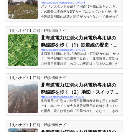
https://ebetsunopporo.com/?p=1346
別工場
空き地が続いています。写真右側の上にはレンガ造り
ガソリンスタンドを越えて国道12号線に出たところ。
校舎の江別小学...
この部分は不自然なS字カーブになっていますが、王
子製紙専用線の線路と踏切があったなごりで曲がって
います。線路があったことを知らない人からしたら、
なぜこの部分が不自然に曲がりくねっているか分から
【えべナビ！】江別・野幌 情報ナビ
ないですよね。王子製紙江別工場専用線の廃線跡を歩
く（3）国道12号のS字カーブ付近から南側を振り返り
北海道電力江別火力発電所専用線の
見た写真。ガソリンスタンドの敷地。この写真の左側
廃線跡を歩く（1）鉄道線の歴史・地
フェンス沿いが廃線跡です。 国道のS字カーブと地下
https://ebetsunopporo.com/?p=1706
図
道国道のS字カーブには歩行者用の小さな地下通路が
北海道江別市にあるJR函館本線・江別駅からは、かつ
設けられていま...
て「王子製紙江別工場専用鉄道」「北海道電力江別火
力発電所専用鉄道」の二つの専用線（引き込み線）が
延びていました。いわゆる国鉄や、JR、私鉄といった
旅客扱いをする鉄道跡ではなく、工場への引込線です
【えべナビ！】江別・野幌 情報ナビ
からちょっとマニアックですね。しかしかつて鉄道の
線路が延びていた、と想像しながら廃線跡を歩くとワ
北海道電力江別火力発電所専用線の
クワクします。そんなわけで、今回は「北海道電力江
廃線跡を歩く（2）地図・スイッチバ
別火力発電所専用鉄道」の廃線跡を歩いてみようと思
https://ebetsunopporo.com/?p=1716
ック跡
います。※王子製紙江別工場専用線の廃線跡はコチラ
北海道電力江別火力発電所専用線廃線跡を示した地図
王子製紙江別工場専...
です。赤いラインが火力発電所専用鉄道線が通ってい
た場所。現在は散歩道「四季のみち」となって、きれ
いに整備されています。 「四季のみち」は春・夏・
秋・冬ゾーンに分かれており、それぞれの道に特徴が
【えべナビ！】江別・野幌 情報ナビ
あります。地図上の赤いバルーンをクリックするとゾ
ーンの起点などが分かります。江別火力発電所専用線