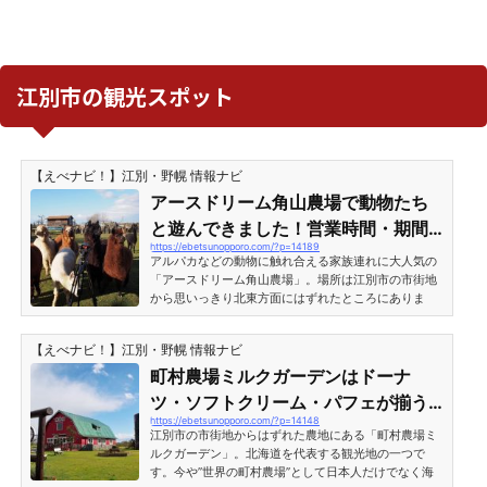
江別市の観光スポット
【えべナビ！】江別・野幌 情報ナビ
アースドリーム角山農場で動物たち
と遊んできました！営業時間・期間
https://ebetsunopporo.com/?p=14189
情報［江別市角山］（ハワイ番組ロ
アルパカなどの動物に触れ合える家族連れに大人気の
ケPart3）
「アースドリーム角山農場」。場所は江別市の市街地
から思いっきり北東方面にはずれたところにありま
す。今回はテレビ番組の撮影ロケに同行する形で訪れ
ました！どんな動物たちと触れ合えるのか？アースド
【えべナビ！】江別・野幌 情報ナビ
リーム角山農場の中をレポートします！アルパカもい
る動物たちの楽園 アースドリーム角山農場に行ってみ
町村農場ミルクガーデンはドーナ
た！アースドリーム角山農場の駐車場から出入口方面
ツ・ソフトクリーム・パフェが揃う
を見たところ。アースドリームはある程度の場所は無
https://ebetsunopporo.com/?p=14148
スイーツ天国！［江別市篠津］（ハ
料で自由に入れて、動物のいる施設内や遊戯施設に入
江別市の市街地からはずれた農地にある「町村農場ミ
るときだけ入場料が...
ワイ番組ロケPart2）
ルクガーデン」。北海道を代表する観光地の一つで
す。今や”世界の町村農場”として日本人だけでなく海