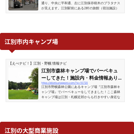
［江別市野幌...
通り、中央に平和通、左に江別保存樹木のプラタナス
が見えます。江別駅前にある2軒の旅館（宿泊施設）
は「平和通り」の奥にあります。平和通りと江別温泉
の旅館2軒江別駅前・平和通の入口にはアーチ看板が
あります。どこか懐かしいような風景です。この辺り
は「江別温泉」をうたう旅館が数軒存在します。 江別
温泉・富士屋旅館、龍門旅館平和通り右奥に「江別温
泉 富士屋旅館」、左側には「龍門旅館」の看板を確
江別市内キャンプ場
認できます。江別駅前に「温泉」があるというのも驚
きです。どち...
【えべナビ！】江別・野幌 情報ナビ
江別市森林キャンプ場でバーベキュ
ーしてきた！施設内・料金情報あり
https://ebetsunopporo.com/?p=10720
［北海道江別市］
江別市野幌森林公園にあるキャンプ場『江別市森林キ
ャンプ場』でバーベキューをしてきました！ここ森林
キャンプ場は江別・札幌近郊からも行きやすい身近な
キャンプ場・BBQ施設として口コミでも人気が高い場
所。というわけで、江別市森林キャンプ場についてレ
ポートしたいと思います。『江別市森林キャンプ場』
は北海道立野幌総合運動公園の裏！江別市森林キャン
プ場の場所は、北海道立野幌総合運動公園の裏側（西
側）にあります。バスで行く場合、野幌総合運動公園
江別の大型商業施設
のバス停留所で降りて、総合運動公園プールの裏へ歩