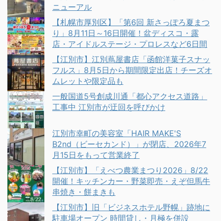
ニューアル
【札幌市厚別区】「第6回 新さっぽろ夏まつ
り」8月11日～16日開催！盆ディスコ・露
店・アイドルステージ・プロレスなど6日間
【江別市】江別蔦屋書店「函館洋菓子スナッ
フルス」8月5日から期間限定出店！チーズオ
ムレットや限定品も
一般国道5号創成川通「都心アクセス道路」
工事中 江別市が迂回を呼びかけ
江別市幸町の美容室「HAIR MAKE'S
B2nd（ビーセカンド）」が閉店、2026年7
月15日をもって営業終了
【江別市】「えべつ農業まつり2026」8/22
開催！キッチンカー・野菜即売・えぞ但馬牛
串焼き・餅まきも
【江別市】旧「ビジネスホテル野幌」跡地に
駐車場オープン 時間貸し・月極を併設