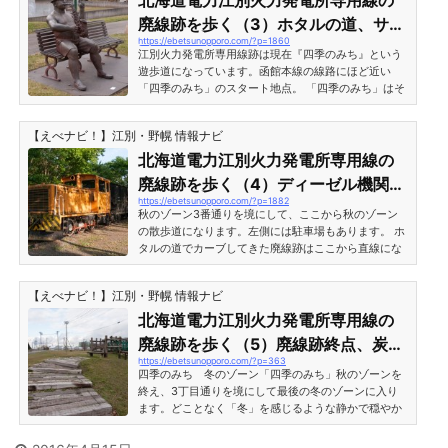
北海道電力江別火力発電所専用線の
廃線跡・函館本線との分岐点江別駅を出て高砂駅方面
廃線跡を歩く（3）ホタルの道、サッ
へ800メートルほど進んだところ。線路を渡る橋「4丁
https://ebetsunopporo.com/?p=1860
クスおじさんの銅像
目跨線人道橋」が見えます。写真右側の道路はもとも
江別火力発電所専用線跡は現在『四季のみち』という
と火力発電所...
遊歩道になっています。函館本線の線路にほど近い
「四季のみち」のスタート地点。 「四季のみち」はそ
の名の通り「春・夏・秋・冬ゾーン」の4つにエリア
がわかれています。スタート地点は「春のゾーン」か
【えべナビ！】江別・野幌 情報ナビ
ら始まります。四季の道・春のゾーン起点四季の道の
起点を表す小さな看板が立っていました。全長1,560
北海道電力江別火力発電所専用線の
メートルの散歩道の始まりです。 散歩道は住宅地を斜
廃線跡を歩く（4）ディーゼル機関車
めに横切るように進んでいます。 国道12号線から春の
https://ebetsunopporo.com/?p=1882
保存車両と発電所設備
ゾーンを振り返ったところ。右にパン屋さん「ベーカ
秋のゾーン3番通りを境にして、ここから秋のゾーン
リ...
の散歩道になります。左側には駐車場もあります。 ホ
タルの道でカーブしてきた廃線跡はここから直線にな
りますが、碁盤の目の住宅地を斜めに突っ切る線形に
なっているのが特徴です。 保存車両 ディーゼル機関
【えべナビ！】江別・野幌 情報ナビ
車と石炭貨車秋のゾーンには留置されている保存車両
があります。しかし、積雪による痛みを避けるため冬
北海道電力江別火力発電所専用線の
の間はシートカバーに覆われて姿が見えません…。 と
廃線跡を歩く（5）廃線跡終点、炭鉱
いうわけで、夏に見に行った時の写真を紹介します。
https://ebetsunopporo.com/?p=363
列車動画
オレンジ色のディーゼル機関車と石炭を運ぶ貨車の
四季のみち 冬のゾーン「四季のみち」秋のゾーンを
二...
終え、3丁目通りを境にして最後の冬のゾーンに入り
ます。どことなく「冬」を感じるような静かで穏やか
な散歩道です。 散歩道の途中には彫刻やモニュメント
がいくつか置かれています。写真のレンガの門は「夢