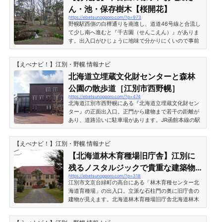
ら東側を見たところ。緑地と送電線が見え、右奥には
ん・池・保存樹木【桜開花】
パン屋「もみの木」があり、周囲は閑静な住宅街が広
https://ebetsunopporo.com/?p=973
がっています。参考：江別市内の「パン屋さん」美味
野幌駅西側の白樺通りを南進し、道道46号線と合流し
しい評判の8店...
て少し南へ進むと『千古園（せんこえん）』がありま
す。出入口がひじょうに地味で分かりにくいので事前
に地図で確認しておかないと通りすぎてしまいそうで
す。史跡・千古園とは？千古園に入るとすぐ、「史
【えべナビ！】江別・野幌 情報ナビ
跡 千古園」の石柱と説明板が立っているのが見えま
す。説明板には以下のように書かれていました。江別
北海道立埋蔵文化財センターと森林
市指定文化財 第一号 史跡 千古園 昭和四十六年
公園の散歩道［江別市西野幌］
八月十二日指定千古園は、かつて、江別市の発展に大
https://ebetsunopporo.com/?p=474
きな功績のあった民間開拓団体「北越殖民社」の二代
北海道江別市西野幌にある『北海道立埋蔵文化財セン
目社長関矢孫左衛門...
ター』の正面出入口。正門から建物まで若干の距離が
あり、道路沿いに駐車場があります。JR函館本線の駅
から言うと、最寄り駅は大麻駅になります。直線距離
だと森林公園駅の方が近いのですが、道路の関係と地
【えべナビ！】江別・野幌 情報ナビ
形上の関係でおそらく大麻駅のほうが近いのではない
かと思われます。 埋蔵文化財センターが札幌にあると
【北海道林木育種場旧庁舎】江別に
思っている方もいるのですが江別市です。ちなみに札
残るノスタルジックで貴重な建築物
幌と江別の境界線から200m位の位置にあります。北
https://ebetsunopporo.com/?p=318
［林木育種センター北海道育種場
海道立埋蔵文化財センター北海道埋蔵文化財センター
江別市文京台緑町の高台にある「林木育種センター北
の建物と入口...
（1）］
海道育種場」の出入口。立派な石柱門の奥に旧庁舎の
建物が見えます。北海道林木育種場旧庁舎北海道林木
育種場旧庁舎、正面。歴史的建造物ですハーフティン
バーが美しい。石造りの門も凝っています。 左側から