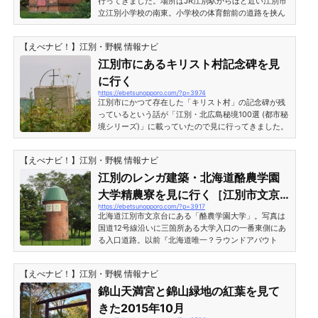
行ってきました。場所はJR江別駅からほど近い江別市
立江別小学校の南東。小学校の体育館前の道路を挟ん
だ緑地に忽然と煉瓦積みの建物が立っています。史跡
火薬庫建物の手前には「史跡 火薬庫」と書かれた標
【えべナビ！】江別・野幌 情報ナビ
柱と、「火薬庫（屯田兵第三大隊本部跡）」と書かれ
た説明板が立っていました。煉瓦積みの建物はつまり
江別市にあるキリスト村記念碑を見
「火薬庫」で、江別に置かれた屯田兵第三大隊本部の
に行く
歴史を伝える唯一の歴史的建造物ということです。 説
https://ebetsunopporo.com/?p=3974
明板による火薬庫の要点は以下のとおり。 江別市指定
江別市にかつて存在した「キリスト村」の記念碑が残
文化財第...
っているという話が「江別・北広島秘境100選 (都市秘
境シリーズ)」に載っていたので見に行ってきました。
場所は北海道江別市東野幌。杜の美江別自動車学校か
らまっすぐ南東へ進み、突き当りを左に曲がった辺り
【えべナビ！】江別・野幌 情報ナビ
になります。道道46号線を越えた辺りは田畑が広がる
清々しい景色が望める場所ですが、地図で見ても何の
江別のレンガ建築・北海道酪農学園
目印もないので説明しにくいところですね。 キリスト
大学精農寮を見に行く［江別市文京
村跡地と記念碑キリスト村記念碑が立っている場所
https://ebetsunopporo.com/?p=3917
台緑町］
は、産業廃棄物処理場の敷地内にあります。写真はそ
北海道江別市文京台にある「酪農学園大学」。写真は
の産...
国道12号線沿いに三箇所ある大学入口の一番東側にあ
る入口道路。以前『北海道唯一？ラウンドアバウト
（環状交差点）が江別市にあるよ』という記事を書い
たのですが、この出入口奥に進むと日本では珍しい
【えべナビ！】江別・野幌 情報ナビ
「ラウンドアバウト」があります。今回はそのラウン
ドアバウトの手前にある「酪農学園大学・精農寮」が
錦山天満宮と錦山緑地の紅葉を見て
目的地です。この入口を通って140メートルほど進ん
きた2015年10月
だ左手に「酪農学園大学・研修館」があり、その奥に