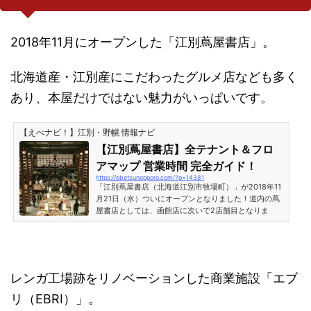
いていくとすぐに着...
2018年11月にオープンした「江別蔦屋書店」。
北海道産・江別産にこだわったグルメ店なども多く
あり、本屋だけではない魅力がいっぱいです。
【えべナビ！】江別・野幌 情報ナビ
【江別蔦屋書店】全テナント＆フロ
アマップ 営業時間 完全ガイド！
https://ebetsunopporo.com/?p=14381
「江別蔦屋書店（北海道江別市牧場町）」が2018年11
月21日（水）ついにオープンとなりました！道内の蔦
屋書店としては、函館店に次いで2店舗目となりま
す。「知」「食」「暮らし」3つのカテゴリーに分か
れたフロアにたくさんのテナント（新店舗）がオープ
ン！この記事では、江別蔦屋書店の特徴、全フロアマ
ップ、全テナント紹介＆営業時間などを全てご紹介し
ます！江別蔦屋書店2018年11月21日（水）オープン！
レンガ工場跡をリノベーションした商業施設「エブ
江別蔦屋書店のオープン日は2018年11月21日（水）で
す。前日の20日に内覧会が実施され、道内の各テレビ
リ（EBRI）」。
番組が生放送の中継を...