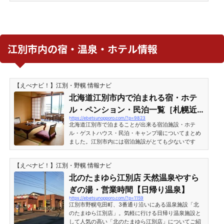
所にあります。週末・休日などは観光客や地元の人た
ちでたいへん賑わう江別市を代表する観光地の一つで
す。町村農場ミルクガーデンとは江別市篠津にある町
村農場ミルクガーデンとは、町村農場が運営するスイ
ーツショップです。特製バターやクリームチーズ、チ
ーズケーキ、クッキー、ドーナツなど、美味しい食べ
江別市内の宿・温泉・ホテル情報
物が豊富に揃うお店です。また店舗で売っているソフ
トクリームもたい...
【えべナビ！】江別・野幌 情報ナビ
北海道江別市内で泊まれる宿・ホテ
ル・ペンション・民泊一覧［札幌近
https://ebetsunopporo.com/?p=9823
郊］
北海道江別市で泊まることが出来る宿泊施設・ホテ
ル・ゲストハウス・民泊・キャンプ場についてまとめ
ました。江別市内には宿泊施設がとても少ないです
が、駅に近い便利な宿もあり、江別観光・北海道観光
の拠点として活用することができます。また札幌市な
【えべナビ！】江別・野幌 情報ナビ
どで大きなイベント等があると札幌市内・旭川市内な
ど主要都市の宿が満室になることが多いので、江別市
北のたまゆら江別店 天然温泉やすら
内の宿はそういった時の穴場として活用できるかもし
ぎの湯・営業時間【日帰り温泉】
れません。ということで、江別市内で泊まれる全宿の
https://ebetsunopporo.com/?p=1159
情報をご紹介します。※内容は変更になる場合があり
江別市野幌屯田町、3番通り沿いにある温泉施設「北
ます。最新情報について...
のたまゆら江別店」。気軽に行ける日帰り温泉施設と
して人気の高い「北のたまゆら江別店」についてご紹