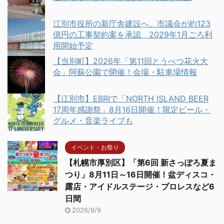
江別市役所の新庁舎建設へ、市議会が約123
億円の工事契約案を承認 2029年1月ごろ利
用開始予定
【当別町】2026年「第11回とうべつ花火大
会」阿蘇公園で開催！会場・駐車場情報
【江別市】EBRIで「NORTH ISLAND BEER
17周年感謝祭」8月16日開催！限定ビール・
グルメ・音楽ライブも
イベント・お祭り
【札幌市厚別区】「第6回 新さっぽろ夏ま
つり」8月11日～16日開催！盆ディスコ・
露店・アイドルステージ・プロレスなど6
日間
2026/8/9