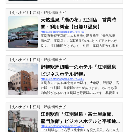
介します。北のたまゆら江別店・天然温泉やすらぎの
湯江別市野幌屯田町にある「天然温泉・北のたまゆら
【えべナビ！】江別・野幌 情報ナビ
江別店」は、宿泊施設の無い日帰り温泉施設です。建
物は3番通り沿いにありますが、駐車場は建物の裏に
天然温泉「湯の花」江別店 営業時
あるので、9丁目通りを曲がって中に入る必要があり
間・利用料金【日帰り温泉】
ます。9丁目通りはちょっと狭めの道路なので注意が
https://ebetsunopporo.com/?p=1153
必要です。 天然温泉には施設が充実北のたまゆら江別
江別市野幌美幸町にある日帰り温泉施設「天然温泉
店の広々とした...
湯の花 江別店」。3番通り沿いにあってアクセスが
良く、江別市民だけでなく、札幌・厚別方面から来る
方も多くいる人気の日帰り温泉施設です。江別天然温
泉 湯の花・江別殿『天然温泉湯の花・江別店』は、宿
【えべナビ！】江別・野幌 情報ナビ
泊施設のない日帰り温泉施設です。営業時間が長いた
め、遅くまで楽しめるのも魅力です。自家用車がなく
野幌駅周辺唯一のホテル『江別温泉
ても、無料送迎バスがあるのでとても便利。ゆっくり
ビジネスホテル野幌』
くつろげる館内は評判が高く、リピート客も多くいま
https://ebetsunopporo.com/?p=445
す。気軽に行ける日帰り温泉施設・湯の花江別店でく
江別市内にあるJR北海道の駅は、大麻駅、野幌駅、高
つろぎの一時を過...
砂駅、江別駅、豊幌駅の5つがあります。そのうち宿
泊施設があるのは江別駅と野幌駅のみです。札幌寄り
で宿泊施設を探すとなると、江別駅は少し遠くなるの
で、野幌駅が便利になりますね。ここでは野幌駅唯一
【えべナビ！】江別・野幌 情報ナビ
のビジネスホテルをご紹介します。※情報は記事執筆
時点（2014年12月）の情報です。変更になる場合があ
江別駅前「江別温泉・富士屋旅館、
ります。 ※追記：2019年12月、野幌駅前に「ホテルリ
龍門旅館」ビジネスホテルと平和通
ボーン野幌」がオープンし、ビジネスホテル野幌が唯
https://ebetsunopporo.com/?p=432
り
一ではなくなりました。江別温泉 ビジネスホテル野幌
JR江別駅を出て右手（北東側）を見た風景。右に東光