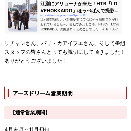
江別にアリョーナが来た！HTB『LO
VEHOKKAIDO』ほっぺぱんで撮影ロ
https://ebetsunopporo.com/?p=11457
ケ！［北海道江別市］
江別市野幌町、JR野幌駅前にてなにやら撮影ロケが行
われていました～。尋ねてみたところ、HTBの『LOVE
HOKKAIDO』の撮影ロケとのことでした！HTB『LOV
E HOKKAIDO』とは？『LOVE HOKKAIDO』とは、HT
Bで毎週土曜日・朝9:50より放送している、外国人MC
リチャンさん、パリ・カアイフエさん、そして番組
による人気情報番組。中国出身のリチャンさんと、ロ
シア出身のブズドゥガン・アリョーナさんがメインで
スタッフの皆さんとっても親切にして頂きました！
道内の魅力を伝えるという内容です。このラブHOKKA
IDOは中国・台湾・ベトナムなど、道内を含む5カ国で
ありがとうございました！
放送されているそうです。そんなワールドワイドな番
組が江別を紹介するとは驚きで...
アースドリーム営業期間
【通常営業期間】
4月末頃～11月初旬