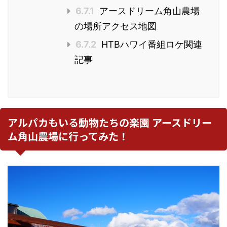
6.7.1
アースドリーム角山農場
の場所アクセス地図
6.7.2
HTBハワイ番組ロケ関連
記事
アルパカもいる動物たちの楽園 アースドリー
ム角山農場に行ってみた！