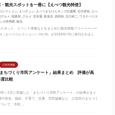
店・観光スポットを一冊に【えべつ観光特使】
コレクション
,
えべチュン
,
えべつまちけんキッズ応援隊
,
右代啓祐
,
えべ
別グルメ
,
桜庭和
,
グルメ
,
宮本翼
,
飲食店
,
高田秋
,
北川裕二
,
ワタナベスタ
ンガ塔男爵
,
観光
光スポット、イベント情報などをまとめた観光情報フリーペーパー
TION（えべつコレクション）Vol.18」が2026年7月に発刊されまし
江別市情報
度まちづくり市民アンケート」結果まとめ 評価が高
年度比較
和8年）5月に実施した「まちづくり市民アンケート」の結果がまと
境や安全、福祉、子育て、交通、市民協働など、江別市のまちづく
いて、市民 ...