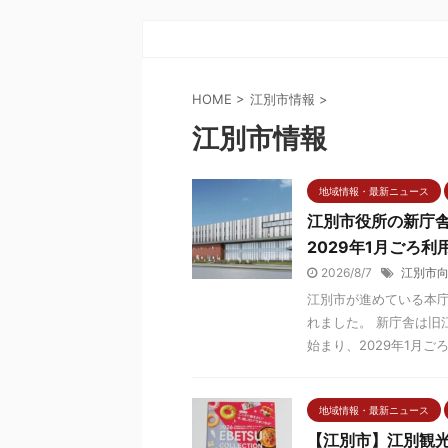
HOME
>
江別市情報
>
江別市情報
地域情報・最新ニュース
江別市役所の新庁
2029年1月ごろ利
2026/8/7
江別市
江別市が進めている本
れました。 新庁舎は旧
始まり、2029年1月ごろの
地域情報・最新ニュース
【江別市】江別観光情