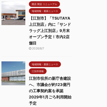
開店 閉店 リニューアル
地域情報・最新ニュース
【江別市】「TSUTAYA
上江別店」内に「サンド
ラッグ上江別店」9月末
オープン予定！市内2店
舗目
2026/8/7
地域情報・最新ニュース
江別市情報
江別市役所の新庁舎建設
へ、市議会が約123億円
の工事契約案を承認
2029年1月ごろ利用開始
予定