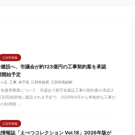
江別市情報
舎建設へ、市議会が約123億円の工事契約案を承認
用開始予定
向ヶ丘
,
工事
,
本庁舎
,
江別市役所
,
江別市高砂町
庁舎建替事業について、市議会で新庁舎建設工事の契約案が承認さ
江別高校跡地に建設される予定で、2026年9月から本格的な工事が
利用開 ...
江別市情報
報誌「えべつコレクション Vol.18」2026年版が