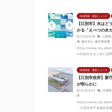
地域情報・最新ニュース
【江別市】水はど
かる「えべつの水
2026/4/28
江別市
場
,
漁川ダム
,
漁川浄水場
https://www.city.e
の仕組みをまとめた資料「
地域情報・最新ニュース
【江別市役所】新
が明らかに
2026/4/24
江別市
舎
https://www.city.ebe
「江別市本庁舎建設実施設