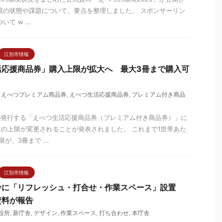
境の状態や課題について、要点を整理しました。 スポンサーリン
て w ...
江別市情報
活応援商品券」購入上限が拡大へ 最大3冊まで購入可
,
えべつプレミアム商品券
,
えべつ生活応援商品券
,
プレミアム付き商品
が発行する「えべつ生活応援商品券（プレミアム付き商品券）」に
の上限が変更されることが発表されました。 これまで1世帯あた
が、3冊まで ...
江別市情報
舎に「リフレッシュ・打合せ・作業スペース」設置
資料が報告
役所
,
新庁舎
,
デザイン
,
作業スペース
,
打ち合わせ
,
本庁舎