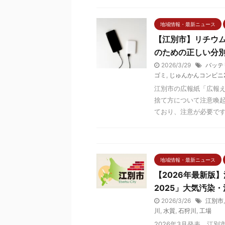
地域情報・最新ニュース
【江別市】リチウ
のための正しい分
2026/3/29
バッテ
ゴミ
,
じゅんかんコンビニ
江別市の広報紙「広報え
捨て方について注意喚
ており、注意が必要です。
地域情報・最新ニュース
【2026年最新版
2025」大気汚染
2026/3/26
江別市
川
,
水質
,
石狩川
,
工場
2026年3月発表、江