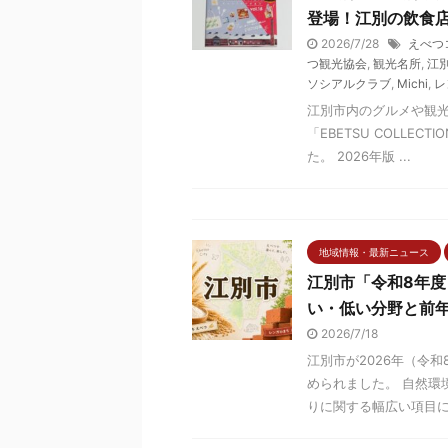
登場！江別の飲食
2026/7/28
えべつ
つ観光協会
,
観光名所
,
江
ソシアルクラブ
,
Michi
,
レ
江別市内のグルメや観
「EBETSU COLLEC
た。 2026年版 ...
地域情報・最新ニュース
江別市「令和8年
い・低い分野と前
2026/7/18
江別市が2026年（令
められました。 自然環
りに関する幅広い項目につ