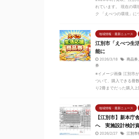
れています。 現在の環
ク 「えべつの環境」につい
地域情報・最新ニュース
江別市「えべつ生
能に
2026/3/18
商品券
券
※イメージ画像 江別市
ついて、購入できる冊数
り2冊までだった購入上限
地域情報・最新ニュース
【江別市】新本庁
へ 実施設計検討
2026/2/27
江別市