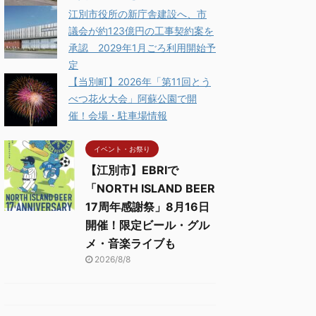
江別市役所の新庁舎建設へ、市
議会が約123億円の工事契約案を
承認 2029年1月ごろ利用開始予
定
【当別町】2026年「第11回とう
べつ花火大会」阿蘇公園で開
催！会場・駐車場情報
イベント・お祭り
【江別市】EBRIで
「NORTH ISLAND BEER
17周年感謝祭」8月16日
開催！限定ビール・グル
メ・音楽ライブも
2026/8/8