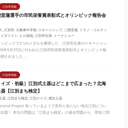
江別市情報
階堂蓮選手の市民栄誉賞表彰式とオリンピック報告会
人
,
江別市
,
大麻東中学校
,
スキージャンプ
,
二階堂蓮
,
ミラノ・コルティ
,
メダリスト
,
ヒロ福地
,
江別市出身
,
トークショー
リンピックで3つのメダルを獲得した、江別市出身のスキージャン
026年5月31日に行われた江別市民栄誉賞表彰式とオリンピック報
されました ...
江別市情報
クイズ・初級］江別式土器はどこまで広まった？北海
土器【江別まち検定】
土器
,
江別まち検定
,
江別クイズ
,
縄文土器
tsu Second Project 知っているようで意外と知らない地元江別につい
出題！ 本日の問題は『江別まち検定』の過去問題から、歴史に関