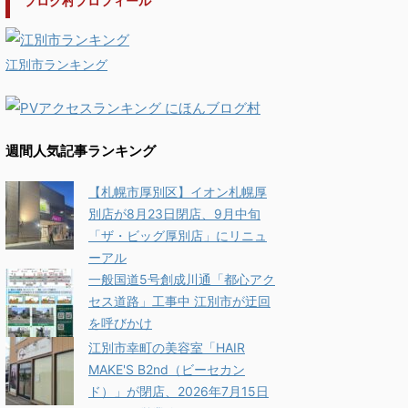
ブログ村プロフィール
江別市ランキング
週間人気記事ランキング
【札幌市厚別区】イオン札幌厚
別店が8月23日閉店、9月中旬
「ザ・ビッグ厚別店」にリニュ
ーアル
一般国道5号創成川通「都心アク
セス道路」工事中 江別市が迂回
を呼びかけ
江別市幸町の美容室「HAIR
MAKE'S B2nd（ビーセカン
ド）」が閉店、2026年7月15日