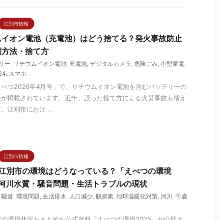
江別市情報
ムイオン電池（充電池）はどう捨てる？発火事故防止
別方法・捨て方
リー
,
リチウムイオン電池
,
充電池
,
デジタルカメラ
,
危険ごみ
,
小型家電
,
24
,
スマホ
べつ2026年4月号」で、リチウムイオン電池を含むバッテリーの
起が掲載されています。近年、誤った捨て方による火災事故も増え
江別市におけ ...
江別市情報
】江別市の環境はどうなっている？「えべつの環境
・河川水質・騒音問題・生活トラブルの現状
,
騒音
,
環境問題
,
生活排水
,
人口減少
,
脱炭素
,
地球温暖化対策
,
河川
,
千歳
別市の環境状況をまとめた公式資料「えべつの環境2025」が公開さ