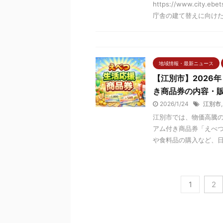
https://www.city.eb
庁舎の建て替えに向けた実
地域情報・最新ニュース
【江別市】2026
き商品券の内容・
2026/1/24
江別市
江別市では、物価高騰
アム付き商品券「えべつ
や食料品の購入など、日常
1
2