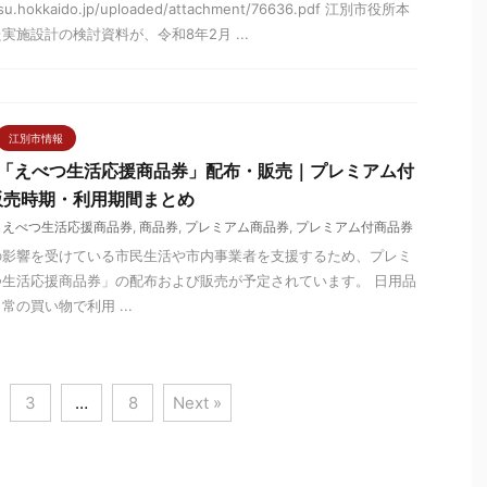
etsu.hokkaido.jp/uploaded/attachment/76636.pdf 江別市役所本
施設計の検討資料が、令和8年2月 ...
江別市情報
年「えべつ生活応援商品券」配布・販売｜プレミアム付
販売時期・利用期間まとめ
,
えべつ生活応援商品券
,
商品券
,
プレミアム商品券
,
プレミアム付商品券
の影響を受けている市民生活や市内事業者を支援するため、プレミ
生活応援商品券」の配布および販売が予定されています。 日用品
の買い物で利用 ...
3
…
8
Next »