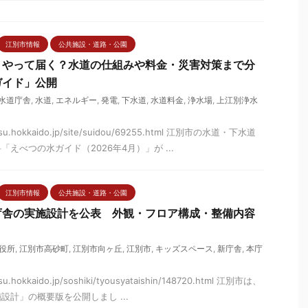
江別市情報
公共施設・道路・公園
うやって届く？水道の仕組みや料金・災害対策まで分
ガイド」公開
水道庁舎
,
水道
,
エネルギー
,
発電
,
下水道
,
水道料金
,
浄水場
,
上江別浄水
betsu.hokkaido.jp/site/suidou/69255.html 江別市の水道・下水道
えべつの水ガイド（2026年4月）」が ...
江別市情報
公共施設・道路・公園
庁舎の実施設計を公表 外観・フロア構成・整備内容
役所
,
江別市高砂町
,
江別市向ヶ丘
,
江別市
,
キッズスペース
,
新庁舎
,
本庁
tsu.hokkaido.jp/soshiki/tyousyataishin/148720.html 江別市は、
計」の概要版を公開しまし ...