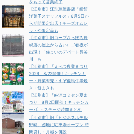
をもって営業終了
【江別市】江別蔦屋書店「函館
洋菓子スナッフルス」8月5日か
ら期間限定出店！チーズオムレ
ットや限定品も
【江別市】旧コープさっぽろ野
幌店の屋上から古いロゴ看板が
出現！「住まいのデパート長谷
川」も
【江別市】「えべつ農業まつり
2026」8/22開催！キッチンカ
ー・野菜即売・えぞ但馬牛串焼
き・餅まきも
【江別市】「納涼コミセン夏ま
つり」8月2日開催！キッチンカ
ー7店・ステージ時間まとめ
【江別市】旧「ビジネスホテル
野幌」跡地に駐車場オープン 時
間貸し・月極を併設