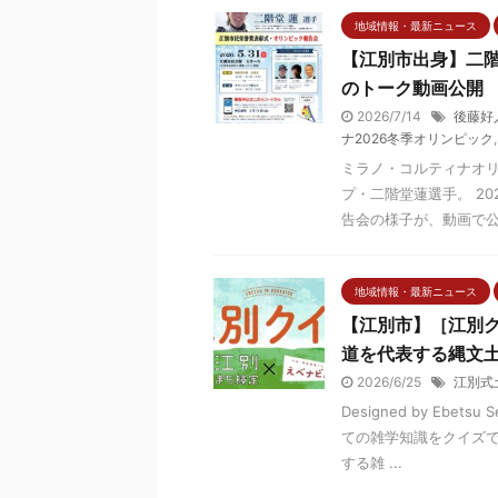
地域情報・最新ニュース
【江別市出身】二
のトーク動画公開
2026/7/14
後藤好
ナ2026冬季オリンピック
ミラノ・コルティナオ
プ・二階堂蓮選手。 2
告会の様子が、動画で公開
地域情報・最新ニュース
【江別市】［江別
道を代表する縄文
2026/6/25
江別式
Designed by Ebe
ての雑学知識をクイズで
する雑 ...