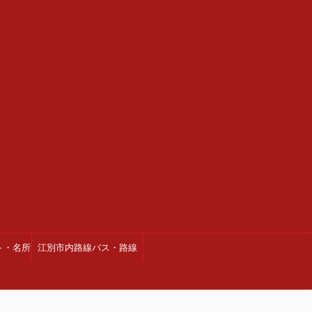
ト・名所
江別市内路線バス・路線
図・時刻表