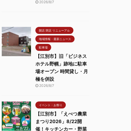
2026/8/7
開店 閉店 リニューアル
地域情報・最新ニュース
駐車場
【江別市】旧「ビジネス
ホテル野幌」跡地に駐車
場オープン 時間貸し・月
極を併設
2026/8/7
イベント・お祭り
【江別市】「えべつ農業
まつり2026」8/22開
催！キッチンカー・野菜