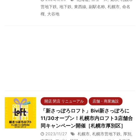
営地下鉄
,
地下鉄
,
東西線
,
副駅名称
,
札幌市
,
命名
権
,
大谷地
開店 閉店 リニューアル
店舗・商業施設
「新さっぽろロフト」Bivi新さっぽろに
11/30オープン！札幌市内ロフト3店舗合
同キャンペーン開催［札幌市厚別区］
2023/11/27
札幌市
,
札幌市営地下鉄
,
厚別
,