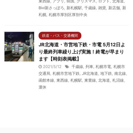
東西線
,
アプリ
,
韓国
,
クリスマス
,
ロフト
,
北海道
,
Bivi新さっぽろ
,
新札幌駅
,
千歳線
,
雑貨
,
新店舗
,
新
札幌
,
札幌市厚別区厚別中央
鉄道・バス・交通機関
JR北海道・市営地下鉄・市電 5月12日よ
り最終列車繰り上げ実施！終電が早まり
ます【時刻表掲載】
2021/5/12
千歳線
,
列車
,
札幌市電
,
札幌市
交通局
,
札幌市営地下鉄
,
JR北海道
,
地下鉄
,
南北線
,
函館本線
,
東西線
,
札幌駅
,
東豊線
,
北海道
,
札沼線
,
運休