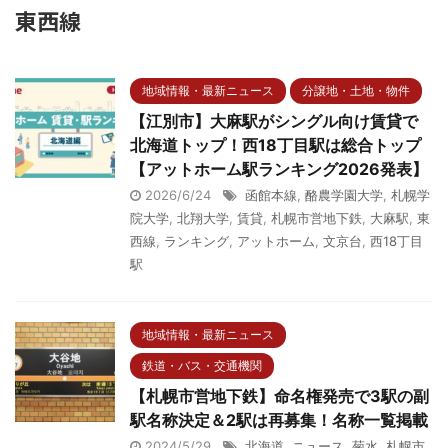
東西線
地域情報・最新ニュース
分譲地・土地・物件
【江別市】大麻駅がシングル向け賃貸で
北海道トップ！西18丁目駅は総合トップ
【アットホーム駅ランキング2026発表】
2026/6/24
函館本線
,
酪農学園大学
,
札幌学
院大学
,
北翔大学
,
賃貸
,
札幌市営地下鉄
,
大麻駅
,
東
西線
,
ランキング
,
アットホーム
,
文京台
,
西18丁目
駅
地域情報・最新ニュース
鉄道・バス・交通機関
【札幌市営地下鉄】命名権発売で3駅の副
駅名称決定＆2駅は再募集！名称一覧掲載
2024/5/29
北海道
,
ニュース
,
菊水
,
札幌市