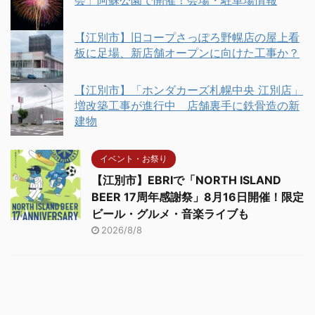
会」阿蘇公園で開催！会場・駐車場情報
【江別市】旧コープさっぽろ野幌店の屋上看
板に足場、新店舗オープンに向けた工事か？
【江別市】「ホンダカーズ札幌中央 江別店」
増改築工事が進行中 店舗裏手に鉄骨造の新
建物
イベント・お祭り
【江別市】EBRIで「NORTH ISLAND
BEER 17周年感謝祭」8月16日開催！限定
ビール・グルメ・音楽ライブも
2026/8/8