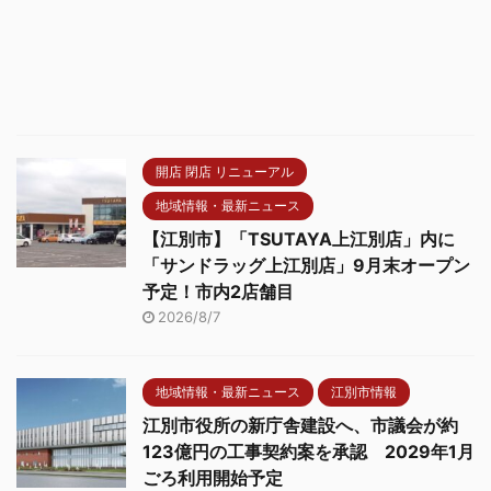
開店 閉店 リニューアル
地域情報・最新ニュース
【江別市】「TSUTAYA上江別店」内に
「サンドラッグ上江別店」9月末オープン
予定！市内2店舗目
2026/8/7
地域情報・最新ニュース
江別市情報
江別市役所の新庁舎建設へ、市議会が約
123億円の工事契約案を承認 2029年1月
ごろ利用開始予定