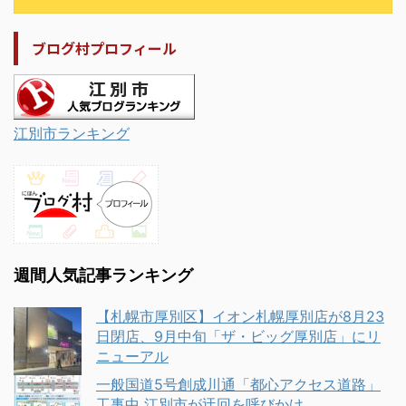
ブログ村プロフィール
江別市ランキング
週間人気記事ランキング
【札幌市厚別区】イオン札幌厚別店が8月23
日閉店、9月中旬「ザ・ビッグ厚別店」にリ
ニューアル
一般国道5号創成川通「都心アクセス道路」
工事中 江別市が迂回を呼びかけ