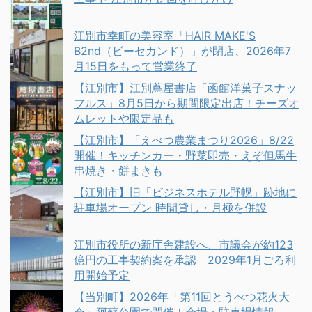
江別市幸町の美容室「HAIR MAKE'S
B2nd（ビーセカンド）」が閉店、2026年7
月15日をもって営業終了
【江別市】江別蔦屋書店「函館洋菓子スナッ
フルス」8月5日から期間限定出店！チーズオ
ムレットや限定品も
【江別市】「えべつ農業まつり2026」8/22
開催！キッチンカー・野菜即売・えぞ但馬牛
串焼き・餅まきも
【江別市】旧「ビジネスホテル野幌」跡地に
駐車場オープン 時間貸し・月極を併設
江別市役所の新庁舎建設へ、市議会が約123
億円の工事契約案を承認 2029年1月ごろ利
用開始予定
【当別町】2026年「第11回とうべつ花火大