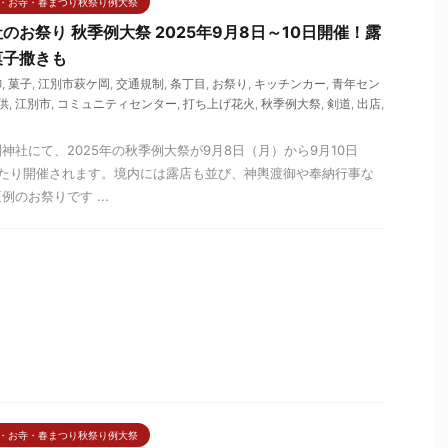
・お寺・春まつり秋祭り例大祭
のお祭り 秋季例大祭 2025年9月8日～10日開催！露
菓子撒きも
御
,
菓子
,
江別市萩ケ岡
,
交通規制
,
条丁目
,
お祭り
,
キッチンカー
,
青年セン
供
,
江別市
,
コミュニティセンター
,
打ち上げ花火
,
秋季例大祭
,
剣道
,
出店
,
神社にて、2025年の秋季例大祭が9月8日（月）から9月10日
わたり開催されます。境内には露店も並び、神輿渡御や奉納行事な
のお祭りです ...
・お寺・春まつり秋祭り例大祭