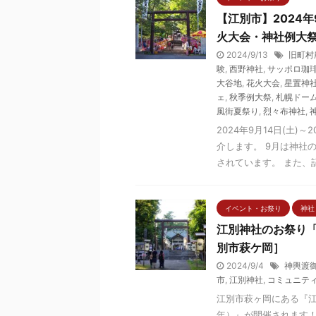
【江別市】2024年
火大会・神社例大
2024/9/13
旧町村
験
,
西野神社
,
サッポロ珈
大谷地
,
花火大会
,
星置神
ェ
,
秋季例大祭
,
札幌ドー
風街夏祭り
,
烈々布神社
,
2024年9月14日(土
介します。 9月は神社
されています。 また、記事
イベント・お祭り
神社
江別神社のお祭り「
別市萩ケ岡］
2024/9/4
神輿渡
市
,
江別神社
,
コミュニテ
江別市萩ヶ岡にある『江
年）』が開催されます！