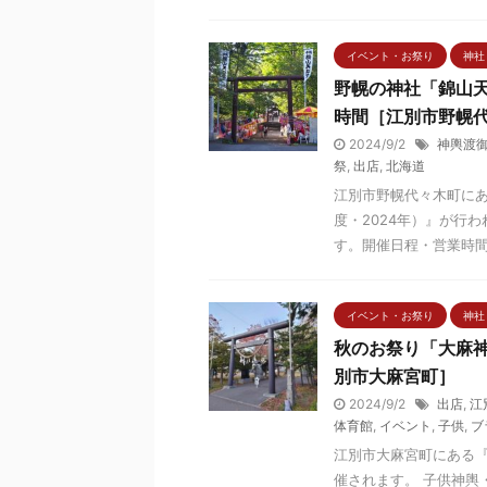
イベント・お祭り
神社
野幌の神社「錦山天
時間［江別市野幌
2024/9/2
神輿渡
祭
,
出店
,
北海道
江別市野幌代々木町に
度・2024年）』が行
す。開催日程・営業時間等
イベント・お祭り
神社
秋のお祭り「大麻神
別市大麻宮町］
2024/9/2
出店
,
江
体育館
,
イベント
,
子供
,
ブ
江別市大麻宮町にある『
催されます。 子供神輿