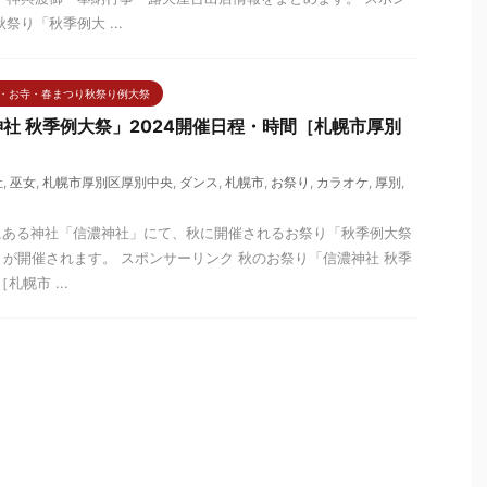
祭り「秋季例大 ...
・お寺・春まつり秋祭り例大祭
社 秋季例大祭」2024開催日程・時間［札幌市厚別
社
,
巫女
,
札幌市厚別区厚別中央
,
ダンス
,
札幌市
,
お祭り
,
カラオケ
,
厚別
,
にある神社「信濃神社」にて、秋に開催されるお祭り「秋季例大祭
）」が開催されます。 スポンサーリンク 秋のお祭り「信濃神社 秋季
札幌市 ...