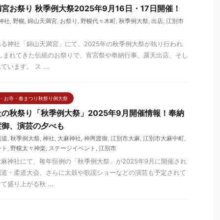
宮お祭り 秋季例大祭2025年9月16日・17日開催！
神社
,
野幌
,
錦山天満宮
,
お祭り
,
野幌代々木町
,
秋季例大祭
,
出店
,
江別市
る神社「錦山天満宮」にて、2025年の秋季例大祭が執り行われ
しまれてきた伝統のお祭りで、宵宮祭や奉納行事、露天出店、そし
います。 ス ...
・お寺・春まつり秋祭り例大祭
の秋祭り「秋季例大祭」2025年9月開催情報！奉納
渡御、演芸の夕べも
剣道
,
秋季例大祭
,
神社
,
大麻神社
,
神輿渡御
,
江別市大麻
,
江別市大麻中町
,
ント
,
野幌太々神楽
,
ステージイベント
,
江別市
麻神社にて、毎年恒例の「秋季例大祭」が2025年9月に開催され
剣道・柔道大会、さらに太鼓や歌謡ショーなどの演芸も予定されて
盛り上がる秋 ...