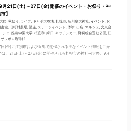
9月21日(土)～27日(金)開催のイベント・お祭り・神
幌市】
大祭
,
秋祭り
,
ライブ
,
キャポ大谷地
,
札幌市
,
新川皇大神社
,
イベント
,
お
図書館
,
旧町村農場
,
講座
,
ステージイベント
,
体験
,
出店
,
マルシェ
,
文京台
,
ルシェ
,
酪農学園大学
,
桜庭和
,
縁日
,
キッチンカー
,
野幌総合運動公園
,
江
,
サッポロ珈琲館
)～27日(金)に江別市および近郊で開催される主なイベント情報をご紹
は、21日(土)～27日(金)に開催される札幌市の神社例大祭、9月