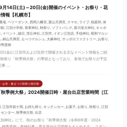
9月14日(土)～20日(金)開催のイベント・お祭り・花
祭情報【札幌市】
農場
,
ベリーダンス
,
西岡八幡宮
,
栗山天満宮
,
スマホ
,
ライブ
,
桜庭和
,
体
琲館
,
江別小学校
,
発寒神社
,
秋祭り
,
ソフトバンク
,
新川皇大神社
,
キャポ
社
,
イベント
,
縁日
,
澄丘神社
,
江別市
,
イオン江別店
,
手稲神社
,
昭和マルシ
ム
,
錦山天満宮
,
えべつマルシェ
,
大麻神社
,
サッポロファクトリー
,
お祭り
,
神輿渡御
)～20日(金)に江別市および近郊で開催される主なイベント情報をご紹
の秋祭り「秋季例大祭」の季節となっており、各地でお祭りが予定
 ...
・お寺・春まつり秋祭り例大祭
秋季例大祭」2024開催日時・屋台出店営業時間［江
御
,
江別市萩ケ岡
,
お持ち帰り
,
キッチンカー
,
お菓子
,
お祭り
,
秋祭り
,
江別
ィセンター
,
秋季例大祭
,
出店
別神社』にて、秋のお祭り『秋季例大祭（令和6年度・2024
 神輿渡御・奉納行事・露天屋台出店情報をまとめます。 スポン