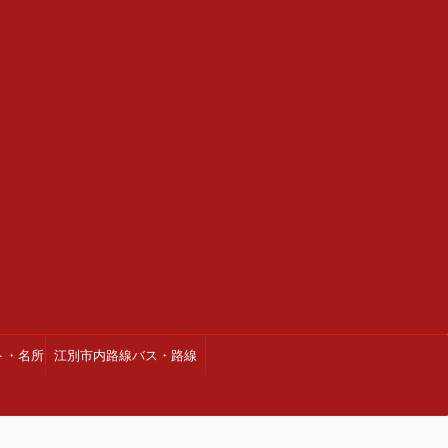
ト・名所
江別市内路線バス・路線
図・時刻表