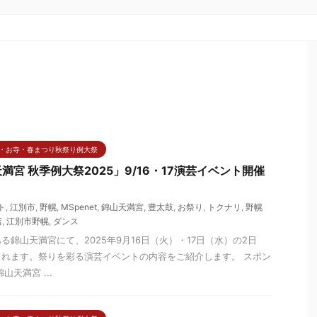
・お寺・春まつり秋祭り例大祭
宮 秋季例大祭2025」9/16・17演芸イベント開催
ト
,
江別市
,
野幌
,
MSpenet
,
錦山天満宮
,
豊太鼓
,
お祭り
,
トクナリ
,
野幌
店
,
江別市野幌
,
ダンス
錦山天満宮にて、2025年9月16日（火）・17日（水）の2日
れます。祭りを彩る演芸イベントの内容をご紹介します。 スポン
天満宮 ...