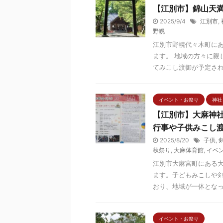
【江別市】錦山天満
2025/9/4
江別市
,
野幌
江別市野幌代々木町にあ
ます。 地域の方々に親
てみこし渡御が予定されて
イベント・お祭り
神社
【江別市】大麻神社
行事や子供みこし
2025/8/20
子供
,
秋祭り
,
大麻体育館
,
イベ
江別市大麻宮町にある大
ます。子どもみこしや
おり、地域が一体となって
イベント・お祭り