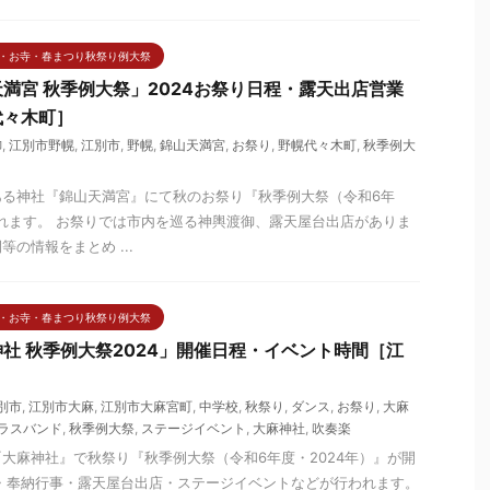
・お寺・春まつり秋祭り例大祭
満宮 秋季例大祭」2024お祭り日程・露天出店営業
代々木町］
御
,
江別市野幌
,
江別市
,
野幌
,
錦山天満宮
,
お祭り
,
野幌代々木町
,
秋季例大
ある神社『錦山天満宮』にて秋のお祭り『秋季例大祭（令和6年
われます。 お祭りでは市内を巡る神輿渡御、露天屋台出店がありま
の情報をまとめ ...
・お寺・春まつり秋祭り例大祭
社 秋季例大祭2024」開催日程・イベント時間［江
別市
,
江別市大麻
,
江別市大麻宮町
,
中学校
,
秋祭り
,
ダンス
,
お祭り
,
大麻
ラスバンド
,
秋季例大祭
,
ステージイベント
,
大麻神社
,
吹奏楽
大麻神社』で秋祭り『秋季例大祭（令和6年度・2024年）』が開
・奉納行事・露天屋台出店・ステージイベントなどが行われます。