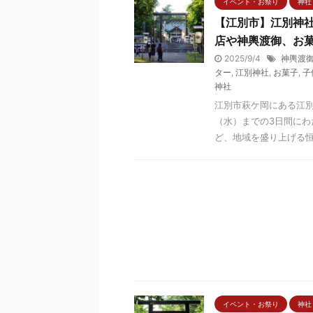
イベント・お祭り
神社
【江別市】江別神社
店や神輿渡御、お
2025/9/4
神輿渡
ター
,
江別神社
,
お菓子
,
子
神社
江別市萩ケ岡にある江別
（水）までの3日間に
ど、地域を盛り上げる恒例
イベント・お祭り
神社