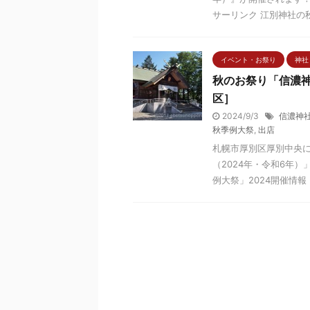
サーリンク 江別神社の秋
イベント・お祭り
神社
秋のお祭り「信濃神
区］
2024/9/3
信濃神
秋季例大祭
,
出店
札幌市厚別区厚別中央
（2024年・令和6年
例大祭」2024開催情報［