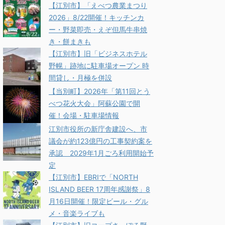
【江別市】「えべつ農業まつり
2026」8/22開催！キッチンカ
ー・野菜即売・えぞ但馬牛串焼
き・餅まきも
【江別市】旧「ビジネスホテル
野幌」跡地に駐車場オープン 時
間貸し・月極を併設
【当別町】2026年「第11回とう
べつ花火大会」阿蘇公園で開
催！会場・駐車場情報
江別市役所の新庁舎建設へ、市
議会が約123億円の工事契約案を
承認 2029年1月ごろ利用開始予
定
【江別市】EBRIで「NORTH
ISLAND BEER 17周年感謝祭」8
月16日開催！限定ビール・グル
メ・音楽ライブも