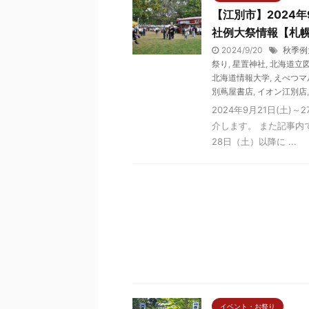
【江別市】2024年
社例大祭情報【札
2024/9/20
秋季例
祭り
,
星置神社
,
北海道立
北海道情報大学
,
えべつマ
別蔦屋書店
,
イオン江別店
2024年9月21日(土
介します。 また記事内で
28日（土）以降に ...
イベント・お祭り