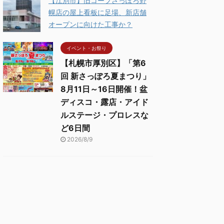
【江別市】旧コープさっぽろ野
幌店の屋上看板に足場、新店舗
オープンに向けた工事か？
イベント・お祭り
【札幌市厚別区】「第6
回 新さっぽろ夏まつり」
8月11日～16日開催！盆
ディスコ・露店・アイド
ルステージ・プロレスな
ど6日間
2026/8/9