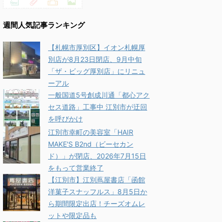
週間人気記事ランキング
【札幌市厚別区】イオン札幌厚
別店が8月23日閉店、9月中旬
「ザ・ビッグ厚別店」にリニュ
ーアル
一般国道5号創成川通「都心アク
セス道路」工事中 江別市が迂回
を呼びかけ
江別市幸町の美容室「HAIR
MAKE'S B2nd（ビーセカン
ド）」が閉店、2026年7月15日
をもって営業終了
【江別市】江別蔦屋書店「函館
洋菓子スナッフルス」8月5日か
ら期間限定出店！チーズオムレ
ットや限定品も