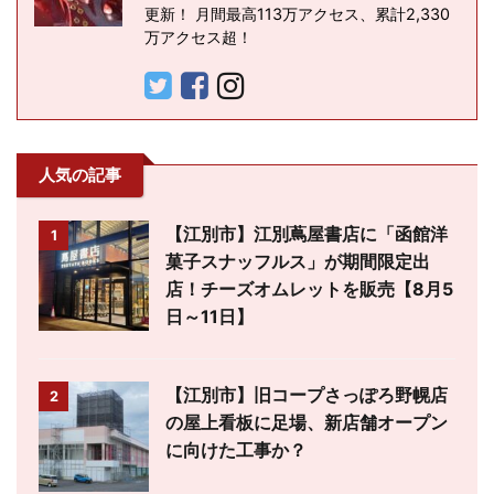
更新！ 月間最高113万アクセス、累計2,330
万アクセス超！
人気の記事
【江別市】江別蔦屋書店に「函館洋
1
菓子スナッフルス」が期間限定出
店！チーズオムレットを販売【8月5
日～11日】
【江別市】旧コープさっぽろ野幌店
2
の屋上看板に足場、新店舗オープン
に向けた工事か？