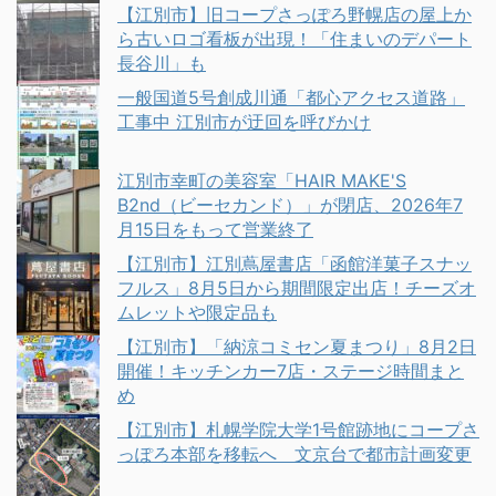
【江別市】旧コープさっぽろ野幌店の屋上か
ら古いロゴ看板が出現！「住まいのデパート
長谷川」も
一般国道5号創成川通「都心アクセス道路」
工事中 江別市が迂回を呼びかけ
江別市幸町の美容室「HAIR MAKE'S
B2nd（ビーセカンド）」が閉店、2026年7
月15日をもって営業終了
【江別市】江別蔦屋書店「函館洋菓子スナッ
フルス」8月5日から期間限定出店！チーズオ
ムレットや限定品も
【江別市】「納涼コミセン夏まつり」8月2日
開催！キッチンカー7店・ステージ時間まと
め
【江別市】札幌学院大学1号館跡地にコープさ
っぽろ本部を移転へ 文京台で都市計画変更