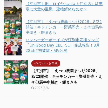
【江別市】旧「ロイヤルホスト江別店」駐車
場に大量の重機 建物解体なのか？
【江別市】「えべつ農業まつり2026」8/22
開催！キッチンカー・野菜即売・えぞ但馬牛
串焼き・餅まきも
ハンバーガーボーイズが江別市応援ソング
「Oh Good Day EBETSU」完成報告！8月
22日に初披露・MV公開
イベント・お祭り
【江別市】「えべつ農業まつり2026」
8/22開催！キッチンカー・野菜即売・え
ぞ但馬牛串焼き・餅まきも
2026/8/6