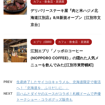
カフェ・飲食店・居酒屋
デリバリーステーキ屋『肉と米ハジメ北
海道江別店』8/8新規オープン［江別市文
京台］
エブリ（EBRI)
カフェ・飲食店・居酒屋
江別エブリ「ノッポロコーヒー
(NOPPORO COFFEE)」の隠れた人気メ
ニューを飲んでみた[江別市東野幌町]
PREV
生産終了したサイコロキャラメル、北海道限定で復活
へ！「北海道を、ふりだしに。」
NEXT
日ハムとダイヤのエースがコラボ！札幌ドームで声優
トークショー・コラボグッズ販売も