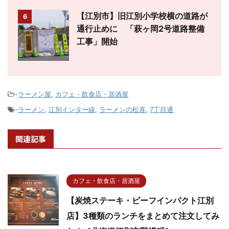
【江別市】旧江別小学校横の道路が
6
通行止めに 「萩ヶ岡2号道路整備
工事」開始
-
ラーメン屋
,
カフェ・飲食店・居酒屋
-
ラーメン
,
江別インター線
,
ラーメンの松喜
,
7丁目通
関連記事
カフェ・飲食店・居酒屋
【炭焼ステーキ・ビーフインパクト江別
店】3種類のランチをまとめて注文してみ