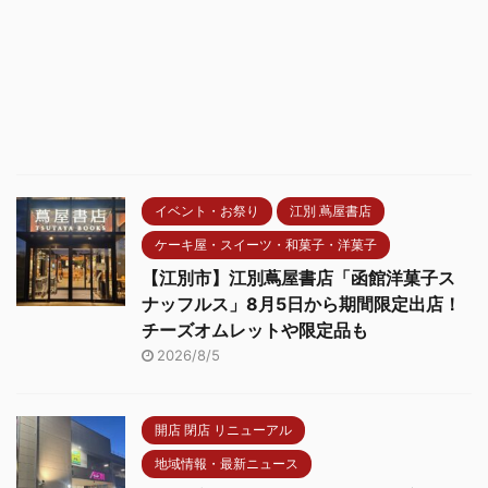
イベント・お祭り
江別 蔦屋書店
ケーキ屋・スイーツ・和菓子・洋菓子
【江別市】江別蔦屋書店「函館洋菓子ス
ナッフルス」8月5日から期間限定出店！
チーズオムレットや限定品も
2026/8/5
開店 閉店 リニューアル
地域情報・最新ニュース