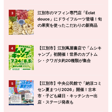
江別市のマフィン専門店「Éclat
3
douce」にドライフルーツ登場！旬
の果実を使ったこだわりの新商品
【江別市】江別蔦屋書店で「ムシキ
4
ャンプ」初開催！世界のカブトム
シ・クワガタ約20種類が集合
【江別市】中央公民館で「納涼コミ
5
セン夏まつり2026」開催！古本
市・子ども縁日・キッチンカー出
店・ステージ発表も