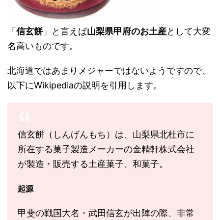
「
信玄餅
」と言えば
山梨県甲府のお土産
として大変
名高いものです。
北海道ではあまりメジャーではないようですので、
以下にWikipediaの説明を引用します。
信玄餅（しんげんもち）は、山梨県北杜市に
所在する菓子製造メーカーの金精軒株式会社
が製造・販売する土産菓子、和菓子。
起源
甲斐の戦国大名・武田信玄が出陣の際、非常