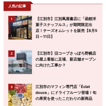
人気の記事
【江別市】江別蔦屋書店に「函館洋
1
菓子スナッフルス」が期間限定出
店！チーズオムレットを販売【8月5
日～11日】
【江別市】旧コープさっぽろ野幌店
2
の屋上看板に足場、新店舗オープン
に向けた工事か？
江別市のマフィン専門店「Éclat
3
douce」にドライフルーツ登場！旬
の果実を使ったこだわりの新商品