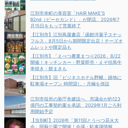
江別市幸町の美容室「HAIR MAKE'S
B2nd（ビーセカンド）」が閉店、2026年7
月15日をもって営業終了
【江別市】江別蔦屋書店「函館洋菓子スナッ
フルス」8月5日から期間限定出店！チーズオ
ムレットや限定品も
【江別市】「えべつ農業まつり2026」8/22
開催！キッチンカー・野菜即売・えぞ但馬牛
串焼き・餅まきも
【江別市】旧「ビジネスホテル野幌」跡地に
駐車場オープン 時間貸し・月極を併設
江別市役所の新庁舎建設へ、市議会が約123
億円の工事契約案を承認 2029年1月ごろ利
用開始予定
【当別町】2026年「第11回とうべつ花火大
会」阿蘇公園で開催！会場・駐車場情報