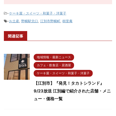
-
ケーキ屋・スイーツ・和菓子・洋菓子
-
お土産
,
野幌駅北口
,
江別市野幌町
,
樹里庵
関連記事
地域情報・最新ニュース
カフェ・飲食店・居酒屋
ケーキ屋・スイーツ・和菓子・洋菓子
【江別市】『発見！タカトシランド』
9/23放送 江別編で紹介された店舗・メニ
ュー・価格一覧