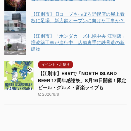
【江別市】旧コープさっぽろ野幌店の屋上看
板に足場、新店舗オープンに向けた工事か？
【江別市】「ホンダカーズ札幌中央 江別店」
増改築工事が進行中 店舗裏手に鉄骨造の新
建物
イベント・お祭り
【江別市】EBRIで「NORTH ISLAND
BEER 17周年感謝祭」8月16日開催！限定
ビール・グルメ・音楽ライブも
2026/8/8