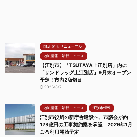
開店 閉店 リニューアル
地域情報・最新ニュース
【江別市】「TSUTAYA上江別店」内に
「サンドラッグ上江別店」9月末オープン
予定！市内2店舗目
2026/8/7
地域情報・最新ニュース
江別市情報
江別市役所の新庁舎建設へ、市議会が約
123億円の工事契約案を承認 2029年1月
ごろ利用開始予定