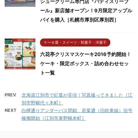
シュークリーム専門店『パティスリーブ
ール』新店舗オープン！9月限定アップル
パイを購入［札幌市厚別区厚別西］
ケーキ屋・スイーツ・和菓子・洋菓子
六花亭クリスマスケーキ2016予約開始！
ケーキ・限定ボックス・詰め合わせセッ
ト一覧
PREV
北海道江別市で紅葉が見頃！写真撮ってきました［江
別市野幌代々木町］
NEXT
白樺通りアンダーパス閉鎖、若葉通（旧鉄東線）信号
稼働開始［江別市東野幌本町］