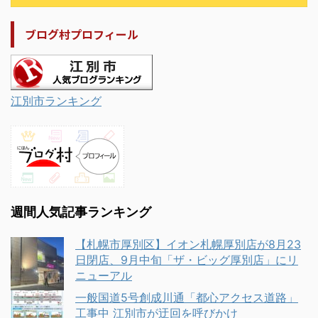
ブログ村プロフィール
江別市ランキング
週間人気記事ランキング
【札幌市厚別区】イオン札幌厚別店が8月23
日閉店、9月中旬「ザ・ビッグ厚別店」にリ
ニューアル
一般国道5号創成川通「都心アクセス道路」
工事中 江別市が迂回を呼びかけ