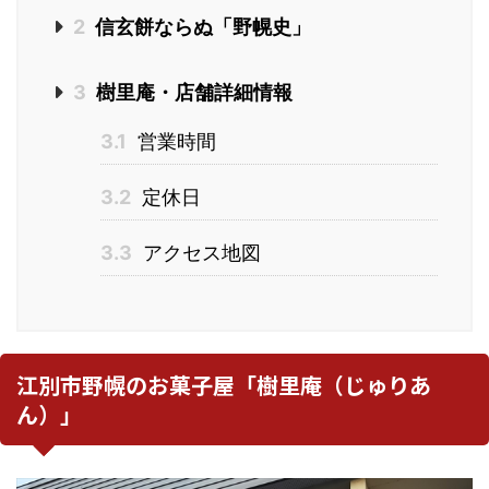
2
信玄餅ならぬ「野幌史」
3
樹里庵・店舗詳細情報
3.1
営業時間
3.2
定休日
3.3
アクセス地図
江別市野幌のお菓子屋「樹里庵（じゅりあ
ん）」