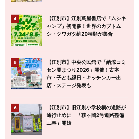
【江別市】江別蔦屋書店で「ムシキ
4
ャンプ」初開催！世界のカブトム
シ・クワガタ約20種類が集合
【江別市】中央公民館で「納涼コミ
5
セン夏まつり2026」開催！古本
市・子ども縁日・キッチンカー出
店・ステージ発表も
【江別市】旧江別小学校横の道路が
6
通行止めに 「萩ヶ岡2号道路整備
工事」開始