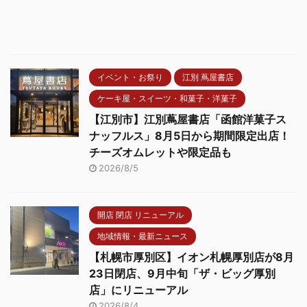
イベント・お祭り
江別 蔦屋書店
ケーキ屋・スイーツ・和菓子・洋菓子
【江別市】江別蔦屋書店「函館洋菓子ス
ナッフルス」8月5日から期間限定出店！
チーズオムレットや限定品も
2026/8/5
開店 閉店 リニューアル
地域情報・最新ニュース
【札幌市厚別区】イオン札幌厚別店が8月
23日閉店、9月中旬「ザ・ビッグ厚別
店」にリニューアル
2026/8/4