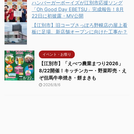
ハンバーガーボーイズが江別市応援ソング
「Oh Good Day EBETSU」完成報告！8月
22日に初披露・MV公開
【江別市】旧コープさっぽろ野幌店の屋上看
板に足場、新店舗オープンに向けた工事か？
イベント・お祭り
【江別市】「えべつ農業まつり2026」
8/22開催！キッチンカー・野菜即売・え
ぞ但馬牛串焼き・餅まきも
2026/8/6