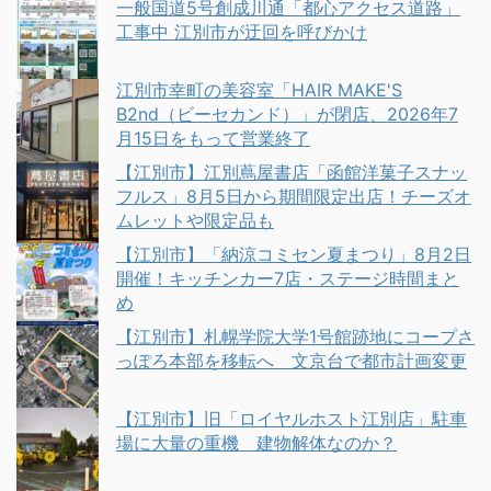
一般国道5号創成川通「都心アクセス道路」
工事中 江別市が迂回を呼びかけ
江別市幸町の美容室「HAIR MAKE'S
B2nd（ビーセカンド）」が閉店、2026年7
月15日をもって営業終了
【江別市】江別蔦屋書店「函館洋菓子スナッ
フルス」8月5日から期間限定出店！チーズオ
ムレットや限定品も
【江別市】「納涼コミセン夏まつり」8月2日
開催！キッチンカー7店・ステージ時間まと
め
【江別市】札幌学院大学1号館跡地にコープさ
っぽろ本部を移転へ 文京台で都市計画変更
【江別市】旧「ロイヤルホスト江別店」駐車
場に大量の重機 建物解体なのか？