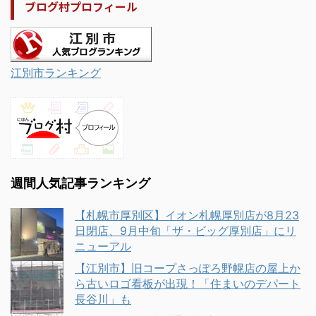
ブログ村プロフィール
江別市ランキング
週間人気記事ランキング
【札幌市厚別区】イオン札幌厚別店が8月23
日閉店、9月中旬「ザ・ビッグ厚別店」にリ
ニューアル
【江別市】旧コープさっぽろ野幌店の屋上か
ら古いロゴ看板が出現！「住まいのデパート
長谷川」も