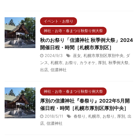
イベント・お祭り
神社・お寺・春まつり秋祭り例大祭
秋のお祭り「信濃神社 秋季例大祭」2024
開催日程・時間［札幌市厚別区］
2024/9/3
巫女
,
札幌市厚別区厚別中央
,
ダ
ンス
,
札幌市
,
お祭り
,
カラオケ
,
厚別
,
秋季例大祭
,
出店
,
信濃神社
神社・お寺・春まつり秋祭り例大祭
厚別の信濃神社『春祭り』2022年5月開
催日程・時間［札幌市厚別区厚別中央］
2018/5/11
春祭り
,
札幌市
,
お祭り
,
厚別
,
出
店
,
信濃神社