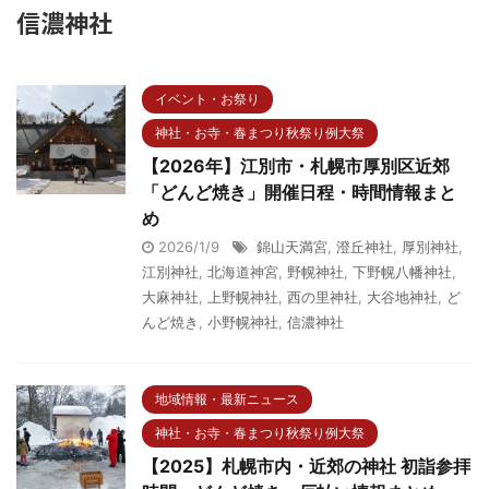
信濃神社
イベント・お祭り
神社・お寺・春まつり秋祭り例大祭
【2026年】江別市・札幌市厚別区近郊
「どんど焼き」開催日程・時間情報まと
め
2026/1/9
錦山天満宮
,
澄丘神社
,
厚別神社
,
江別神社
,
北海道神宮
,
野幌神社
,
下野幌八幡神社
,
大麻神社
,
上野幌神社
,
西の里神社
,
大谷地神社
,
ど
んど焼き
,
小野幌神社
,
信濃神社
地域情報・最新ニュース
神社・お寺・春まつり秋祭り例大祭
【2025】札幌市内・近郊の神社 初詣参拝