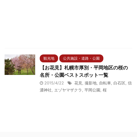
観光地
公共施設・道路・公園
【お花見】札幌市厚別・平岡地区の桜の
名所・公園ベストスポット一覧
2015/4/22
花見
,
撮影地
,
自転車
,
白石区
,
信
濃神社
,
エゾヤマザクラ
,
平岡公園
,
桜