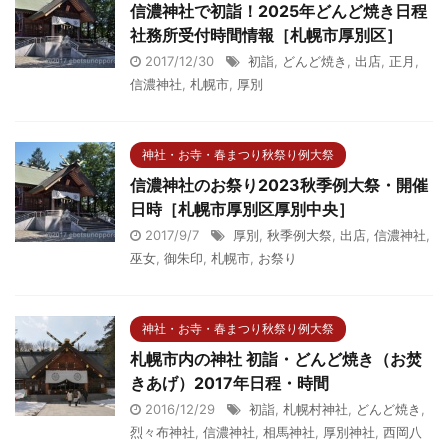
信濃神社で初詣！2025年どんど焼き日程
社務所受付時間情報［札幌市厚別区］
2017/12/30
初詣
,
どんど焼き
,
出店
,
正月
,
信濃神社
,
札幌市
,
厚別
神社・お寺・春まつり秋祭り例大祭
信濃神社のお祭り2023秋季例大祭・開催
日時［札幌市厚別区厚別中央］
2017/9/7
厚別
,
秋季例大祭
,
出店
,
信濃神社
,
巫女
,
御朱印
,
札幌市
,
お祭り
神社・お寺・春まつり秋祭り例大祭
札幌市内の神社 初詣・どんど焼き（お焚
きあげ）2017年日程・時間
2016/12/29
初詣
,
札幌村神社
,
どんど焼き
,
烈々布神社
,
信濃神社
,
相馬神社
,
厚別神社
,
西岡八