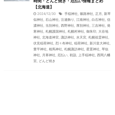
時間・どんど焼き・厄払い情報まとめ
【北海道】
2024/12/30
手稲神社
,
篠路神社
,
正月
,
新琴
似神社
,
石山神社
,
注連飾り
,
江南神社
,
白石神社
,
信
濃神社
,
当別神社
,
西野神社
,
厚別神社
,
三吉神社
,
発
寒神社
,
札幌護国神社
,
札幌村神社
,
御朱印
,
大谷地
神社
,
北海道神宮
,
諏訪神社
,
水天宮
,
札幌祖霊神社
,
伏見稲荷神社
,
烈々布神社
,
稲荷神社
,
新川皇大神社
,
豊平神社
,
相馬神社
,
札幌諏訪神社
,
星置神社
,
琴似
神社
,
月寒神社
,
厄払い
,
初詣
,
上手稲神社
,
西岡八幡
宮
,
どんど焼き