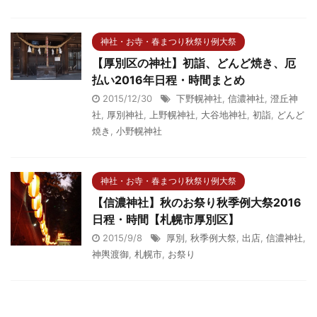
神社・お寺・春まつり秋祭り例大祭
【厚別区の神社】初詣、どんど焼き、厄
払い2016年日程・時間まとめ
2015/12/30
下野幌神社
,
信濃神社
,
澄丘神
社
,
厚別神社
,
上野幌神社
,
大谷地神社
,
初詣
,
どんど
焼き
,
小野幌神社
神社・お寺・春まつり秋祭り例大祭
【信濃神社】秋のお祭り秋季例大祭2016
日程・時間【札幌市厚別区】
2015/9/8
厚別
,
秋季例大祭
,
出店
,
信濃神社
,
神輿渡御
,
札幌市
,
お祭り