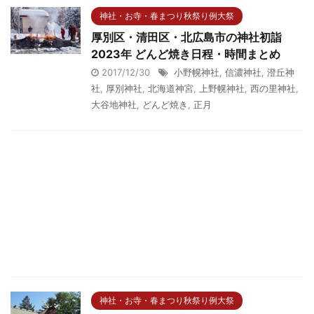
神社・お寺・春まつり秋祭り例大祭
厚別区・清田区・北広島市の神社初詣
2023年 どんど焼き日程・時間まとめ
2017/12/30
小野幌神社
,
信濃神社
,
澄丘神
社
,
厚別神社
,
北海道神宮
,
上野幌神社
,
西の里神社
,
大谷地神社
,
どんど焼き
,
正月
神社・お寺・春まつり秋祭り例大祭