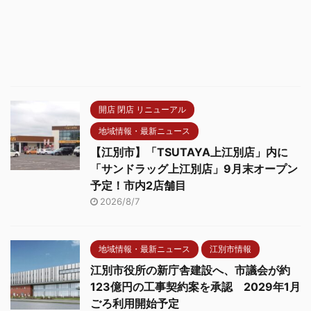
開店 閉店 リニューアル
地域情報・最新ニュース
【江別市】「TSUTAYA上江別店」内に
「サンドラッグ上江別店」9月末オープン
予定！市内2店舗目
2026/8/7
地域情報・最新ニュース
江別市情報
江別市役所の新庁舎建設へ、市議会が約
123億円の工事契約案を承認 2029年1月
ごろ利用開始予定