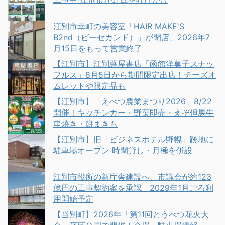
江別市幸町の美容室「HAIR MAKE'S
B2nd（ビーセカンド）」が閉店、2026年7
月15日をもって営業終了
【江別市】江別蔦屋書店「函館洋菓子スナッ
フルス」8月5日から期間限定出店！チーズオ
ムレットや限定品も
【江別市】「えべつ農業まつり2026」8/22
開催！キッチンカー・野菜即売・えぞ但馬牛
串焼き・餅まきも
【江別市】旧「ビジネスホテル野幌」跡地に
駐車場オープン 時間貸し・月極を併設
江別市役所の新庁舎建設へ、市議会が約123
億円の工事契約案を承認 2029年1月ごろ利
用開始予定
【当別町】2026年「第11回とうべつ花火大