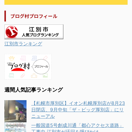
ブログ村プロフィール
江別市ランキング
週間人気記事ランキング
【札幌市厚別区】イオン札幌厚別店が8月23
日閉店、9月中旬「ザ・ビッグ厚別店」にリ
ニューアル
一般国道5号創成川通「都心アクセス道路」
工事中 江別市が迂回を呼びかけ