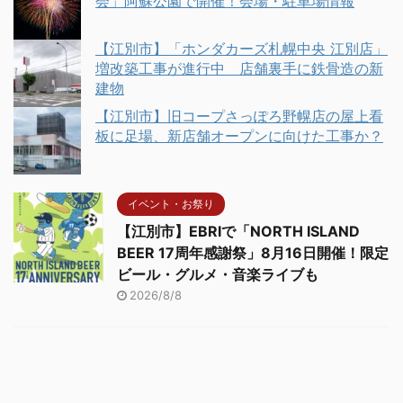
会」阿蘇公園で開催！会場・駐車場情報
【江別市】「ホンダカーズ札幌中央 江別店」
増改築工事が進行中 店舗裏手に鉄骨造の新
建物
【江別市】旧コープさっぽろ野幌店の屋上看
板に足場、新店舗オープンに向けた工事か？
イベント・お祭り
【江別市】EBRIで「NORTH ISLAND
BEER 17周年感謝祭」8月16日開催！限定
ビール・グルメ・音楽ライブも
2026/8/8