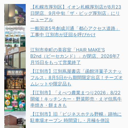
【札幌市厚別区】イオン札幌厚別店が8月23
日閉店、9月中旬「ザ・ビッグ厚別店」にリ
ニューアル
一般国道5号創成川通「都心アクセス道路」
工事中 江別市が迂回を呼びかけ
江別市幸町の美容室「HAIR MAKE'S
B2nd（ビーセカンド）」が閉店、2026年7
月15日をもって営業終了
【江別市】江別蔦屋書店「函館洋菓子スナッ
フルス」8月5日から期間限定出店！チーズオ
ムレットや限定品も
【江別市】「えべつ農業まつり2026」8/22
開催！キッチンカー・野菜即売・えぞ但馬牛
串焼き・餅まきも
【江別市】旧「ビジネスホテル野幌」跡地に
駐車場オープン 時間貸し・月極を併設