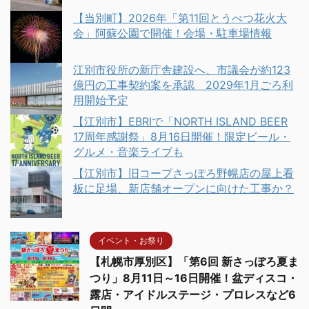
【当別町】2026年「第11回とうべつ花火大
会」阿蘇公園で開催！会場・駐車場情報
江別市役所の新庁舎建設へ、市議会が約123
億円の工事契約案を承認 2029年1月ごろ利
用開始予定
【江別市】EBRIで「NORTH ISLAND BEER
17周年感謝祭」8月16日開催！限定ビール・
グルメ・音楽ライブも
【江別市】旧コープさっぽろ野幌店の屋上看
板に足場、新店舗オープンに向けた工事か？
イベント・お祭り
【札幌市厚別区】「第6回 新さっぽろ夏ま
つり」8月11日～16日開催！盆ディスコ・
露店・アイドルステージ・プロレスなど6