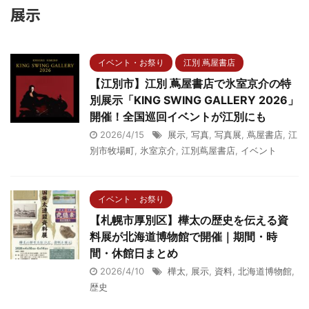
展示
イベント・お祭り
江別 蔦屋書店
【江別市】江別 蔦屋書店で氷室京介の特
別展示「KING SWING GALLERY 2026」
開催！全国巡回イベントが江別にも
2026/4/15
展示
,
写真
,
写真展
,
蔦屋書店
,
江
別市牧場町
,
氷室京介
,
江別蔦屋書店
,
イベント
イベント・お祭り
【札幌市厚別区】樺太の歴史を伝える資
料展が北海道博物館で開催｜期間・時
間・休館日まとめ
2026/4/10
樺太
,
展示
,
資料
,
北海道博物館
,
歴史