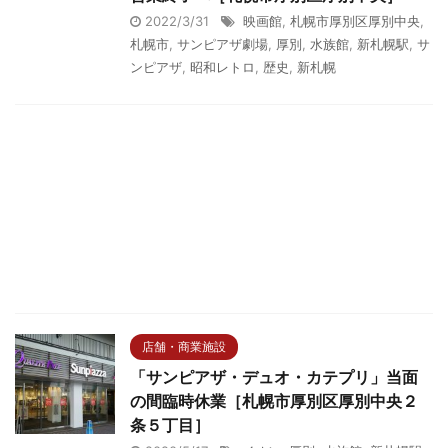
2022/3/31
映画館
,
札幌市厚別区厚別中央
,
札幌市
,
サンピアザ劇場
,
厚別
,
水族館
,
新札幌駅
,
サ
ンピアザ
,
昭和レトロ
,
歴史
,
新札幌
店舗・商業施設
「サンピアザ・デュオ・カテプリ」当面
の間臨時休業［札幌市厚別区厚別中央２
条５丁目］