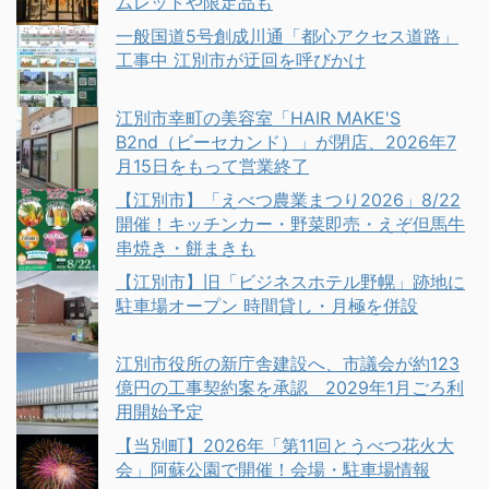
ムレットや限定品も
一般国道5号創成川通「都心アクセス道路」
工事中 江別市が迂回を呼びかけ
江別市幸町の美容室「HAIR MAKE'S
B2nd（ビーセカンド）」が閉店、2026年7
月15日をもって営業終了
【江別市】「えべつ農業まつり2026」8/22
開催！キッチンカー・野菜即売・えぞ但馬牛
串焼き・餅まきも
【江別市】旧「ビジネスホテル野幌」跡地に
駐車場オープン 時間貸し・月極を併設
江別市役所の新庁舎建設へ、市議会が約123
億円の工事契約案を承認 2029年1月ごろ利
用開始予定
【当別町】2026年「第11回とうべつ花火大
会」阿蘇公園で開催！会場・駐車場情報