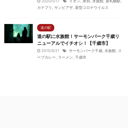
2020/5/17
イオン
,
厚別
,
水族館
,
新札幌駅
,
カテプリ
,
サンピアザ
,
新型コロナウイルス
道の駅
道の駅に水族館！サーモンパーク千歳リ
ニューアルでイチオシ！【千歳市】
2015/9/21
サーモンパーク千歳
,
水族館
,
ス
ープカレー
,
ラーメン
,
千歳市