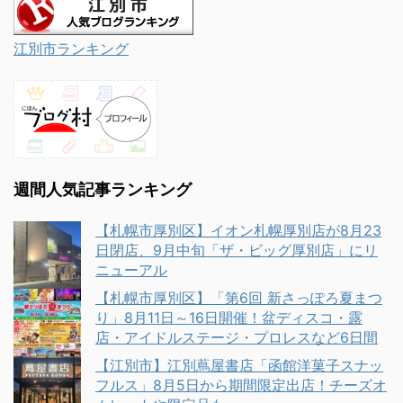
江別市ランキング
週間人気記事ランキング
【札幌市厚別区】イオン札幌厚別店が8月23
日閉店、9月中旬「ザ・ビッグ厚別店」にリ
ニューアル
【札幌市厚別区】「第6回 新さっぽろ夏まつ
り」8月11日～16日開催！盆ディスコ・露
店・アイドルステージ・プロレスなど6日間
【江別市】江別蔦屋書店「函館洋菓子スナッ
フルス」8月5日から期間限定出店！チーズオ