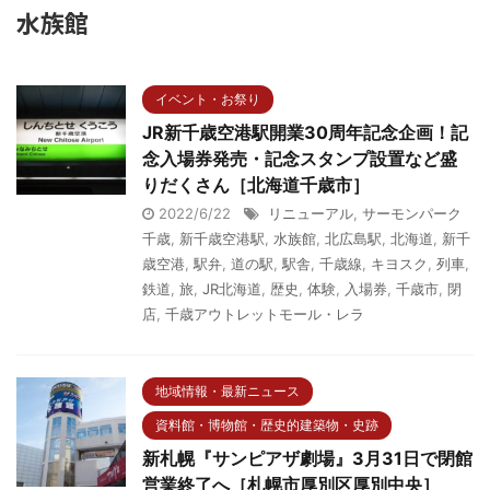
水族館
イベント・お祭り
JR新千歳空港駅開業30周年記念企画！記
念入場券発売・記念スタンプ設置など盛
りだくさん［北海道千歳市］
2022/6/22
リニューアル
,
サーモンパーク
千歳
,
新千歳空港駅
,
水族館
,
北広島駅
,
北海道
,
新千
歳空港
,
駅弁
,
道の駅
,
駅舎
,
千歳線
,
キヨスク
,
列車
,
鉄道
,
旅
,
JR北海道
,
歴史
,
体験
,
入場券
,
千歳市
,
閉
店
,
千歳アウトレットモール・レラ
地域情報・最新ニュース
資料館・博物館・歴史的建築物・史跡
新札幌『サンピアザ劇場』3月31日で閉館
営業終了へ［札幌市厚別区厚別中央］