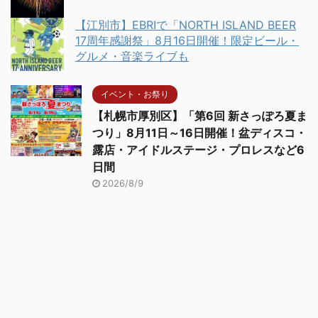
【江別市】EBRIで「NORTH ISLAND BEER
17周年感謝祭」8月16日開催！限定ビール・
グルメ・音楽ライブも
イベント・お祭り
【札幌市厚別区】「第6回 新さっぽろ夏ま
つり」8月11日～16日開催！盆ディスコ・
露店・アイドルステージ・プロレスなど6
日間
2026/8/9