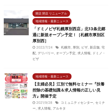
開店 閉店 リニューアル
地域情報・最新ニュース
「ドミノピザ札幌厚別西店」北13条北郷
通に新規オープン予定！［札幌市厚別区
厚別西］
2022/7/24
札幌市
,
厚別
,
ピザ
,
新店舗
,
宅
配
,
デリバリー
,
オープン予定
,
求人情報
,
ドミノ・
ピザ
地域情報・最新ニュース
【主婦必見】江別で無料セミナー『扶養
控除の基礎知識＆求人情報の正しい見
方』開催予定
2021/9/28
コミュニティセンター
,
セミナ
ー
,
求人情報
,
アルキタ