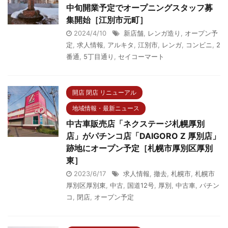
中旬開業予定でオープニングスタッフ募
集開始［江別市元町］
2024/4/10
新店舗
,
レンガ造り
,
オープン予
定
,
求人情報
,
アルキタ
,
江別市
,
レンガ
,
コンビニ
,
2
番通
,
5丁目通り
,
セイコーマート
開店 閉店 リニューアル
地域情報・最新ニュース
中古車販売店「ネクステージ札幌厚別
店」がパチンコ店「DAIGORO Z 厚別店」
跡地にオープン予定［札幌市厚別区厚別
東］
2023/6/17
求人情報
,
撤去
,
札幌市
,
札幌市
厚別区厚別東
,
中古
,
国道12号
,
厚別
,
中古車
,
パチン
コ
,
閉店
,
オープン予定