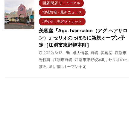
開店 閉店 リニューアル
地域情報・最新ニュース
理容室・美容室・カット
美容室『Agu. hair salon（アグ ヘアサロ
ン）』セリオのっぽろに新規オープン予
定［江別市東野幌本町］
2022/8/13
求人情報
,
野幌
,
美容室
,
江別市
野幌町
,
江別市野幌
,
江別市東野幌本町
,
セリオのっ
ぽろ
,
新店舗
,
オープン予定