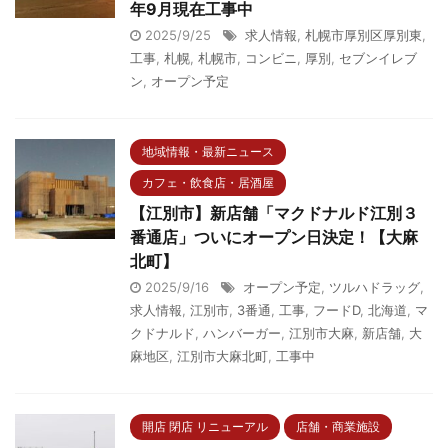
年9月現在工事中
2025/9/25
求人情報
,
札幌市厚別区厚別東
,
工事
,
札幌
,
札幌市
,
コンビニ
,
厚別
,
セブンイレブ
ン
,
オープン予定
地域情報・最新ニュース
カフェ・飲食店・居酒屋
【江別市】新店舗「マクドナルド江別３
番通店」ついにオープン日決定！【大麻
北町】
2025/9/16
オープン予定
,
ツルハドラッグ
,
求人情報
,
江別市
,
3番通
,
工事
,
フードD
,
北海道
,
マ
クドナルド
,
ハンバーガー
,
江別市大麻
,
新店舗
,
大
麻地区
,
江別市大麻北町
,
工事中
開店 閉店 リニューアル
店舗・商業施設