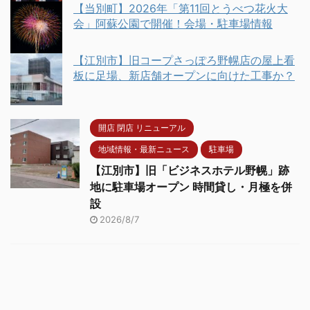
【当別町】2026年「第11回とうべつ花火大
会」阿蘇公園で開催！会場・駐車場情報
【江別市】旧コープさっぽろ野幌店の屋上看
板に足場、新店舗オープンに向けた工事か？
開店 閉店 リニューアル
地域情報・最新ニュース
駐車場
【江別市】旧「ビジネスホテル野幌」跡
地に駐車場オープン 時間貸し・月極を併
設
2026/8/7