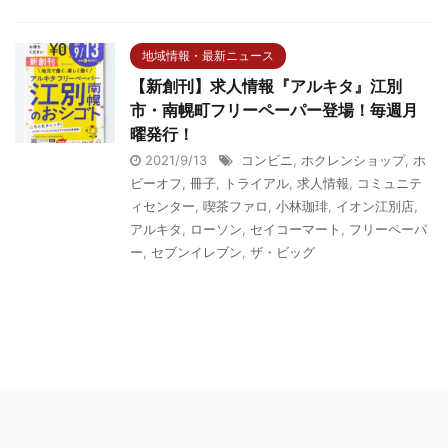
地域情報・最新ニュース
【新創刊】求人情報『アルキタ』江別
市・南幌町フリーペーパー登場！毎週月
曜発行！
2021/9/13
コンビニ
,
ホクレンショップ
,
ホ
ビーオフ
,
冊子
,
トライアル
,
求人情報
,
コミュニテ
ィセンター
,
喫茶ファロ
,
小林珈琲
,
イオン江別店
,
アルキタ
,
ローソン
,
セイコーマート
,
フリーペーパ
ー
,
セブンイレブン
,
ザ・ビッグ