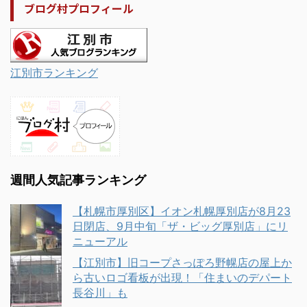
ブログ村プロフィール
江別市ランキング
週間人気記事ランキング
【札幌市厚別区】イオン札幌厚別店が8月23
日閉店、9月中旬「ザ・ビッグ厚別店」にリ
ニューアル
【江別市】旧コープさっぽろ野幌店の屋上か
ら古いロゴ看板が出現！「住まいのデパート
長谷川」も