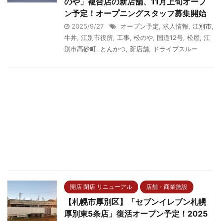
のや」複合店の新店舗、11月上旬オープ
ン予定！オープニングスタッフ募集開始
2025/9/27
オープン予定
,
求人情報
,
江別市
,
牛丼
,
江別市役所
,
工事
,
松のや
,
国道12号
,
松屋
,
江
別市高砂町
,
とんかつ
,
新店舗
,
ドライブスルー
開店 閉店 リニューアル
店舗・商業施設
【札幌市厚別区】「セブンイレブン札幌
厚別東5条店」復活オープン予定！2025