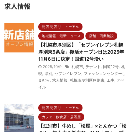
求人情報
開店 閉店 リニューアル
地域情報・最新ニュース
店舗・商業施設
【札幌市厚別区】「セブンイレブン札幌
厚別東5条店」復活オープン日は2025年
11月6日に決定！国道12号沿い
2025/10/9
札幌市
,
テナント
,
国道12号
,
札
幌
,
厚別
,
セブンイレブン
,
ファッションセンターし
まむら
,
求人情報
,
札幌市厚別区厚別東
,
工事
,
アベ
イル
開店 閉店 リニューアル
カフェ・飲食店・居酒屋
【江別市】牛めし「松屋」×とんかつ「松