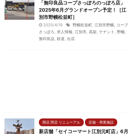
「無印良品コープさっぽろのっぽろ店」
2025年6月グランドオープン予定！［江
別市野幌松並町］
2025/4/19
野幌松並町
,
江別市野幌
,
コープ
さっぽろ
,
求人情報
,
江別市
,
高架
,
テナント
,
野幌
,
無印良品
,
鉄道
,
出店
開店 閉店 リニューアル
店舗・商業施設
新店舗「セイコーマート江別元町店」6月