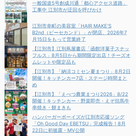
一般国道5号創成川通「都心アクセス道路」
工事中 江別市が迂回を呼びかけ
江別市幸町の美容室「HAIR MAKE'S
B2nd（ビーセカンド）」が閉店、2026年7
月15日をもって営業終了
【江別市】江別蔦屋書店「函館洋菓子スナッ
フルス」8月5日から期間限定出店！チーズオ
ムレットや限定品も
【江別市】「納涼コミセン夏まつり」8月2日
開催！キッチンカー7店・ステージ時間まと
め
【江別市】「えべつ農業まつり2026」8/22
開催！キッチンカー・野菜即売・えぞ但馬牛
串焼き・餅まきも
ハンバーガーボーイズが江別市応援ソング
「Oh Good Day EBETSU」完成報告！8月
22日に初披露・MV公開