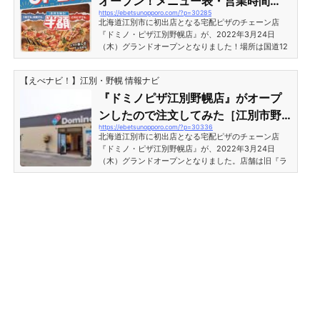
オープン！メニュー表・営業時間
https://ebetsunopporo.com/?p=30285
［江別市野幌町］
北海道江別市に初出店となる宅配ピザのチェーン店
『ドミノ・ピザ江別野幌店』が、2022年3月24日
（木）グランドオープンとなりました！場所は国道12
号沿い、旧『ラーメン山岡家 野幌店』跡地で、『すき
家12号江別野幌店』の隣りになります。お持ち帰り半
【えべナビ！】江別・野幌 情報ナビ
額！お気軽デリバリーでもお得満載のドミノ・ピザ
は、ピザの種類もサイドメニューも充実しています！
『ドミノピザ江別野幌店』がオープ
『ドミノピザ江別野幌店』メニュー表［江別市野幌
ンしたので注文してみた［江別市野
町］2022年3月24日、ドミノピザ江別野幌店がグラン
https://ebetsunopporo.com/?p=30336
幌町］
ドオープンとなりました。電話注文の他、ネットやス
北海道江別市に初出店となる宅配ピザのチェーン店
マホアプリでも注文ができるの...
『ドミノ・ピザ江別野幌店』が、2022年3月24日
（木）グランドオープンとなりました。店舗は旧『ラ
ーメン山岡家 野幌店』があった場所で、新しく生まれ
変わった建物が目を引きます。ドミノピザでは「お持
ち帰り半額」となっており、またデリバリーを選んで
もお得な値段で購入することが出来ます。というわけ
で、早速オープン当日に注文してみましたよ。『ドミ
ノピザ江別野幌店』がオープンしたので注文してみた
［江別市野幌町］ https://www.dominos.jp/coupon-
vouchers/87762ドミノピザ...