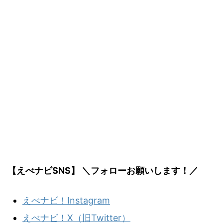
【えべナビSNS】 ＼フォローお願いします！／
えべナビ！Instagram
えべナビ！X（旧Twitter）