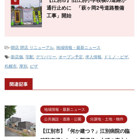
6
通行止めに 「萩ヶ岡2号道路整備
工事」開始
-
開店 閉店 リニューアル
,
地域情報・最新ニュース
-
新店舗
,
宅配
,
デリバリー
,
オープン予定
,
求人情報
,
ドミノ・ピザ
,
札幌市
,
厚別
,
ピザ
関連記事
地域情報・最新ニュース
公共施設・道路・公園
分譲地・土地・物件
【江別市】「何か建つ？」江別病院の臨