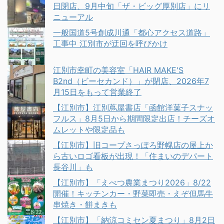
日閉店、9月中旬「ザ・ビッグ厚別店」にリ
ニューアル
一般国道5号創成川通「都心アクセス道路」
工事中 江別市が迂回を呼びかけ
江別市幸町の美容室「HAIR MAKE'S
B2nd（ビーセカンド）」が閉店、2026年7
月15日をもって営業終了
【江別市】江別蔦屋書店「函館洋菓子スナッ
フルス」8月5日から期間限定出店！チーズオ
ムレットや限定品も
【江別市】旧コープさっぽろ野幌店の屋上か
ら古いロゴ看板が出現！「住まいのデパート
長谷川」も
【江別市】「えべつ農業まつり2026」8/22
開催！キッチンカー・野菜即売・えぞ但馬牛
串焼き・餅まきも
【江別市】「納涼コミセン夏まつり」8月2日