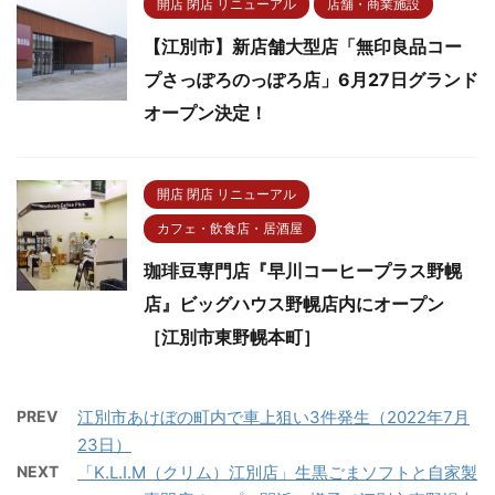
開店 閉店 リニューアル
店舗・商業施設
【江別市】新店舗大型店「無印良品コー
プさっぽろのっぽろ店」6月27日グランド
オープン決定！
開店 閉店 リニューアル
カフェ・飲食店・居酒屋
珈琲豆専門店『早川コーヒープラス野幌
店』ビッグハウス野幌店内にオープン
［江別市東野幌本町］
PREV
江別市あけぼの町内で車上狙い3件発生（2022年7月
23日）
NEXT
「K.L.I.M（クリム）江別店」生黒ごまソフトと自家製