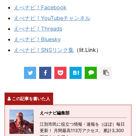
えべナビ！Facebook
えべナビ！YouTubeチャンネル
えべナビ！Threads
えべナビ！Bluesky
えべナビ！SNSリンク集
（lit.Link）
この記事を書いた人
えべナビ編集部
江別市民に役立つ情報・速報を（ほぼ）毎日
更新！ 月間最高113万アクセス、累計3,300