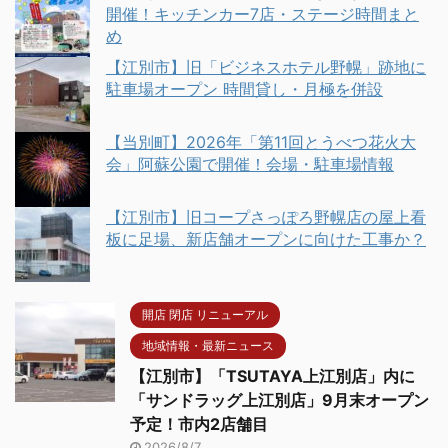
開催！キッチンカー7店・ステージ時間まと
め
【江別市】旧「ビジネスホテル野幌」跡地に
駐車場オープン 時間貸し・月極を併設
【当別町】2026年「第11回とうべつ花火大
会」阿蘇公園で開催！会場・駐車場情報
【江別市】旧コープさっぽろ野幌店の屋上看
板に足場、新店舗オープンに向けた工事か？
開店 閉店 リニューアル
地域情報・最新ニュース
【江別市】「TSUTAYA上江別店」内に
「サンドラッグ上江別店」9月末オープン
予定！市内2店舗目
2026/8/7