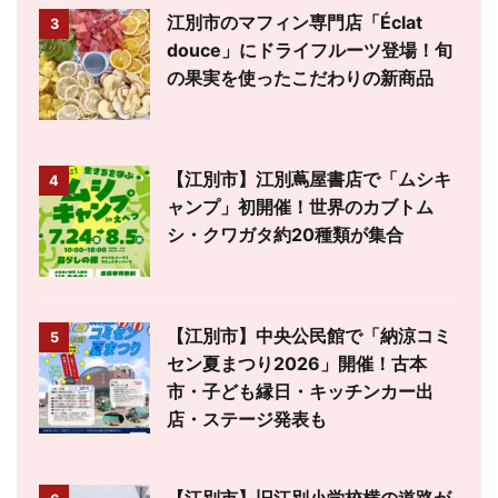
江別市のマフィン専門店「Éclat
3
douce」にドライフルーツ登場！旬
の果実を使ったこだわりの新商品
【江別市】江別蔦屋書店で「ムシキ
4
ャンプ」初開催！世界のカブトム
シ・クワガタ約20種類が集合
【江別市】中央公民館で「納涼コミ
5
セン夏まつり2026」開催！古本
市・子ども縁日・キッチンカー出
店・ステージ発表も
【江別市】旧江別小学校横の道路が