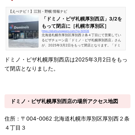
【えべナビ！】江別・野幌 情報ナビ
「ドミノ・ピザ札幌厚別西店」3/2を
もって閉店に［札幌市厚別区］
https://ebetsunopporo.com/?p=50926
北海道札幌市厚別区厚別西２条４丁目にて営業してい
るピザチェーン店「ドミノ・ピザ札幌厚別西店」さん
が、2025年3月2日をもって閉店となります。「ドミ
ノ・ピザ札幌厚別西店」3/2で閉店［札幌市厚別区］
「ドミノ・ピザ札幌厚別西店」店舗入口には「閉店の
ドミノ・ピザ札幌厚別西店は2025年3月2日をもっ
お知らせ」が掲示されています。2025年3月2日をも
って閉店とのこと。2日の午前中に訪問したところ、
て閉店となりました。
前日に食材を切らしたため受付をしていないというこ
とでした。「ドミノピザ札幌厚別西店」のオープン日
は2022年8月10日で、約2年半という短い期間の営業
となってしまいました。ち...
ドミノ・ピザ札幌厚別西店の場所アクセス地図
住所：〒004-0062 北海道札幌市厚別区厚別西２条
４丁目３