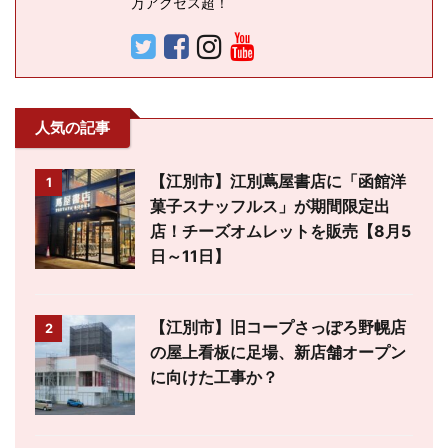
万アクセス超！
人気の記事
【江別市】江別蔦屋書店に「函館洋
1
菓子スナッフルス」が期間限定出
店！チーズオムレットを販売【8月5
日～11日】
【江別市】旧コープさっぽろ野幌店
2
の屋上看板に足場、新店舗オープン
に向けた工事か？