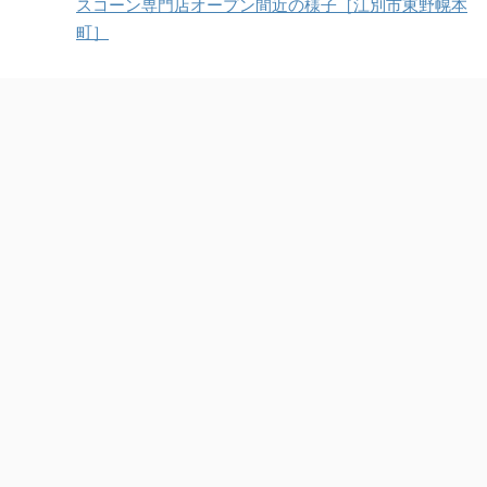
スコーン専門店オープン間近の様子［江別市東野幌本
町］