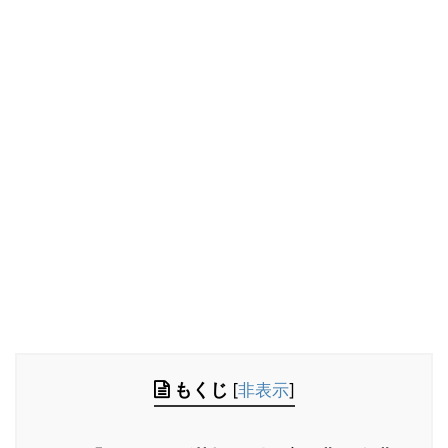
もくじ
[
非表示
]