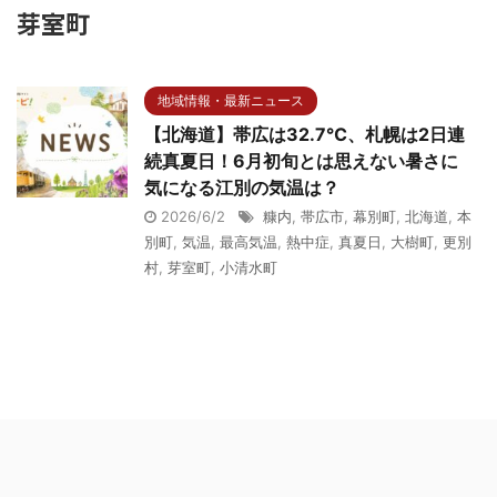
芽室町
地域情報・最新ニュース
【北海道】帯広は32.7℃、札幌は2日連
続真夏日！6月初旬とは思えない暑さに
気になる江別の気温は？
2026/6/2
糠内
,
帯広市
,
幕別町
,
北海道
,
本
別町
,
気温
,
最高気温
,
熱中症
,
真夏日
,
大樹町
,
更別
村
,
芽室町
,
小清水町