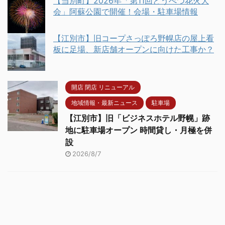
【当別町】2026年「第11回とうべつ花火大
会」阿蘇公園で開催！会場・駐車場情報
【江別市】旧コープさっぽろ野幌店の屋上看
板に足場、新店舗オープンに向けた工事か？
開店 閉店 リニューアル
地域情報・最新ニュース
駐車場
【江別市】旧「ビジネスホテル野幌」跡
地に駐車場オープン 時間貸し・月極を併
設
2026/8/7