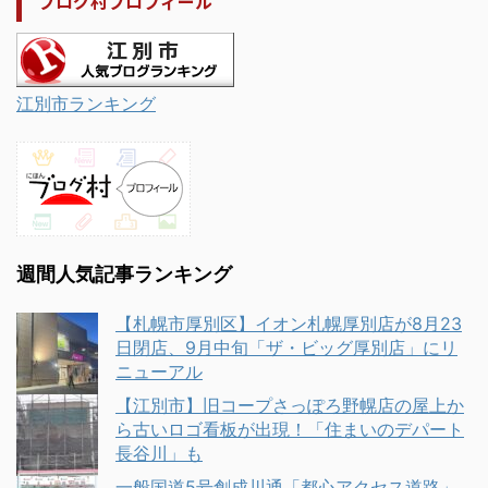
ブログ村プロフィール
江別市ランキング
週間人気記事ランキング
【札幌市厚別区】イオン札幌厚別店が8月23
日閉店、9月中旬「ザ・ビッグ厚別店」にリ
ニューアル
【江別市】旧コープさっぽろ野幌店の屋上か
ら古いロゴ看板が出現！「住まいのデパート
長谷川」も
一般国道5号創成川通「都心アクセス道路」