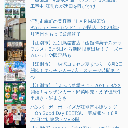
工事中 江別市が迂回を呼びかけ
江別市幸町の美容室「HAIR MAKE'S
B2nd（ビーセカンド）」が閉店、2026年7
月15日をもって営業終了
【江別市】江別蔦屋書店「函館洋菓子スナッ
フルス」8月5日から期間限定出店！チーズオ
ムレットや限定品も
【江別市】「納涼コミセン夏まつり」8月2日
開催！キッチンカー7店・ステージ時間まと
め
【江別市】「えべつ農業まつり2026」8/22
開催！キッチンカー・野菜即売・えぞ但馬牛
串焼き・餅まきも
ハンバーガーボーイズが江別市応援ソング
「Oh Good Day EBETSU」完成報告！8月
22日に初披露・MV公開