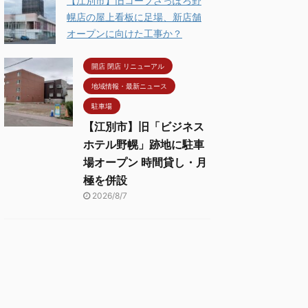
【江別市】旧コープさっぽろ野
幌店の屋上看板に足場、新店舗
オープンに向けた工事か？
開店 閉店 リニューアル
地域情報・最新ニュース
駐車場
【江別市】旧「ビジネス
ホテル野幌」跡地に駐車
場オープン 時間貸し・月
極を併設
2026/8/7