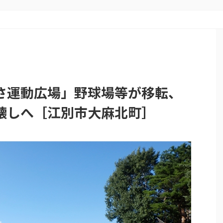
さ運動広場」野球場等が移転、
壊しへ［江別市大麻北町］