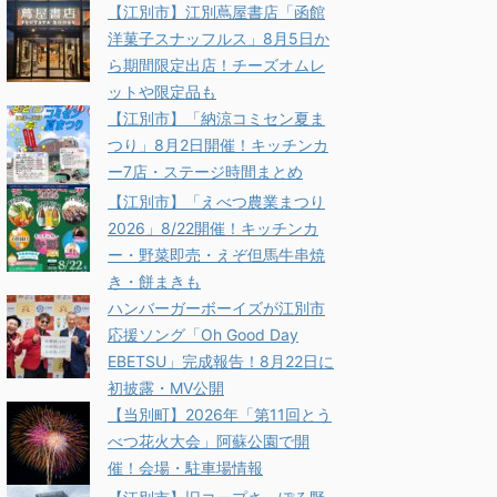
【江別市】江別蔦屋書店「函館
洋菓子スナッフルス」8月5日か
ら期間限定出店！チーズオムレ
ットや限定品も
【江別市】「納涼コミセン夏ま
つり」8月2日開催！キッチンカ
ー7店・ステージ時間まとめ
【江別市】「えべつ農業まつり
2026」8/22開催！キッチンカ
ー・野菜即売・えぞ但馬牛串焼
き・餅まきも
ハンバーガーボーイズが江別市
応援ソング「Oh Good Day
EBETSU」完成報告！8月22日に
初披露・MV公開
【当別町】2026年「第11回とう
べつ花火大会」阿蘇公園で開
催！会場・駐車場情報