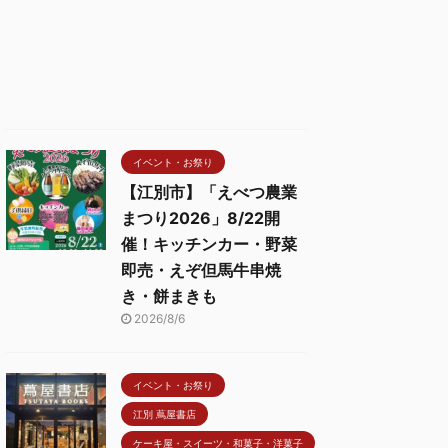
イベント・お祭り
【江別市】「えべつ農業
まつり2026」8/22開
催！キッチンカー・野菜
即売・えぞ但馬牛串焼
き・餅まきも
2026/8/6
イベント・お祭り
江別 蔦屋書店
ケーキ屋・スイーツ・和菓子・洋菓子