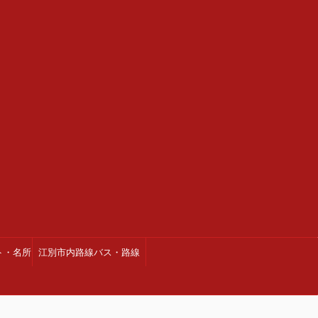
ト・名所
江別市内路線バス・路線
図・時刻表