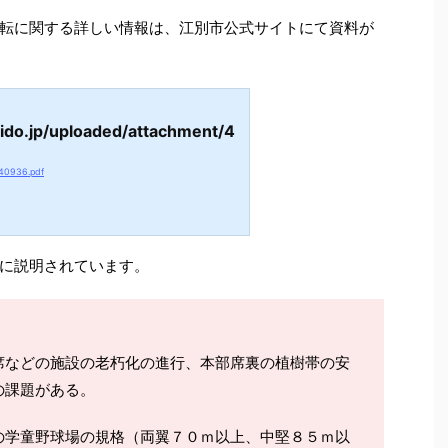
転に関する詳しい情報は、江別市公式サイトにて資料が
aido.jp/uploaded/attachment/4
/40936.pdf
に説明されています。
席などの施設の老朽化の進行、本部席裏の植樹帯の安
の課題がある。
の学童野球場の規格（両翼７０ｍ以上、中堅８５ｍ以