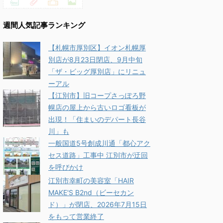
週間人気記事ランキング
【札幌市厚別区】イオン札幌厚
別店が8月23日閉店、9月中旬
「ザ・ビッグ厚別店」にリニュ
ーアル
【江別市】旧コープさっぽろ野
幌店の屋上から古いロゴ看板が
出現！「住まいのデパート長谷
川」も
一般国道5号創成川通「都心アク
セス道路」工事中 江別市が迂回
を呼びかけ
江別市幸町の美容室「HAIR
MAKE'S B2nd（ビーセカン
ド）」が閉店、2026年7月15日
をもって営業終了