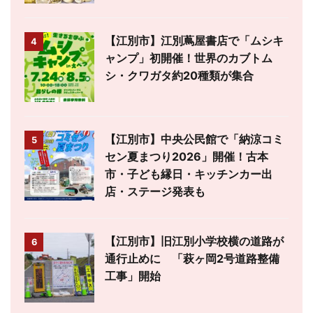
【江別市】江別蔦屋書店で「ムシキ
4
ャンプ」初開催！世界のカブトム
シ・クワガタ約20種類が集合
【江別市】中央公民館で「納涼コミ
5
セン夏まつり2026」開催！古本
市・子ども縁日・キッチンカー出
店・ステージ発表も
【江別市】旧江別小学校横の道路が
6
通行止めに 「萩ヶ岡2号道路整備
工事」開始