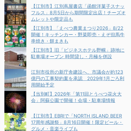
【江別市】江別蔦屋書店「函館洋菓子スナッ
フルス」8月5日から期間限定出店！チーズオ
ムレットや限定品も
【江別市】「えべつ農業まつり2026」8/22
開催！キッチンカー・野菜即売・えぞ但馬牛
串焼き・餅まきも
【江別市】旧「ビジネスホテル野幌」跡地に
駐車場オープン 時間貸し・月極を併設
江別市役所の新庁舎建設へ、市議会が約123
億円の工事契約案を承認 2029年1月ごろ利
用開始予定
【当別町】2026年「第11回とうべつ花火大
会」阿蘇公園で開催！会場・駐車場情報
【江別市】EBRIで「NORTH ISLAND BEER
17周年感謝祭」8月16日開催！限定ビール・
グルメ・音楽ライブも