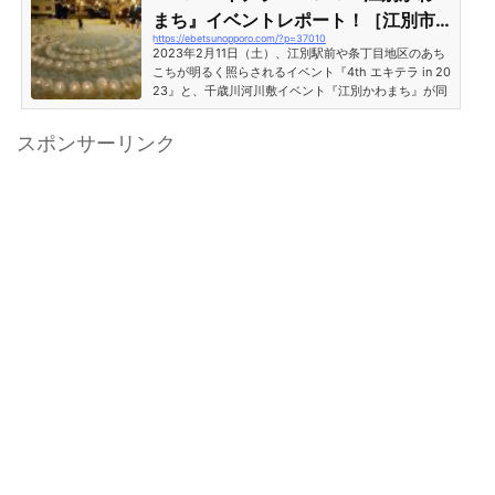
まち』イベントレポート！［江別市
https://ebetsunopporo.com/?p=37010
条丁目・千歳川河川敷・旧江別小学
2023年2月11日（土）、江別駅前や条丁目地区のあち
校・眞願寺・コミセン］
こちが明るく照らされるイベント『4th エキテラ in 20
23』と、千歳川河川敷イベント『江別かわまち』が同
日開催となりました。イベント当日に家族で出かけて
きましたので、どんなイベントだったのか全体をリポ
スポンサーリンク
ートしたいと思います。『江別かわまち 2023』千歳
川河川敷［江別市条丁目］最初にやってきたのは千歳
川の河川敷で行われていた『江別かわまち』のイベン
ト会場。開催時間は13時からで、堤防を利用した雪の
滑り台や、雪中PKなどが行われていました。 16時か
らはバルーン...