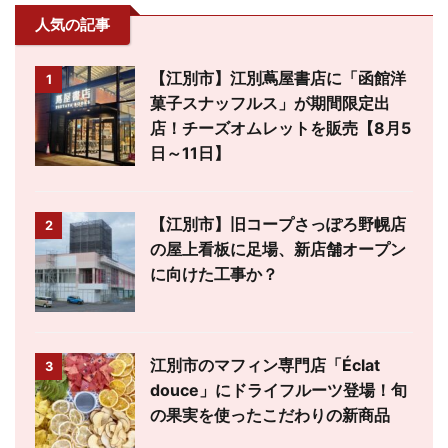
人気の記事
【江別市】江別蔦屋書店に「函館洋
1
菓子スナッフルス」が期間限定出
店！チーズオムレットを販売【8月5
日～11日】
【江別市】旧コープさっぽろ野幌店
2
の屋上看板に足場、新店舗オープン
に向けた工事か？
江別市のマフィン専門店「Éclat
3
douce」にドライフルーツ登場！旬
の果実を使ったこだわりの新商品