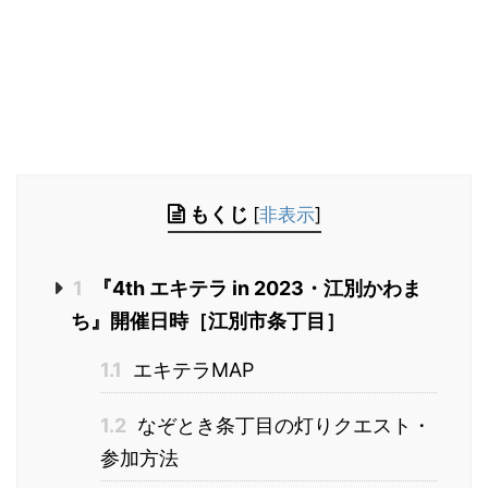
もくじ
[
非表示
]
1
『4th エキテラ in 2023・江別かわま
ち』開催日時［江別市条丁目］
1.1
エキテラMAP
1.2
なぞとき条丁目の灯りクエスト・
参加方法