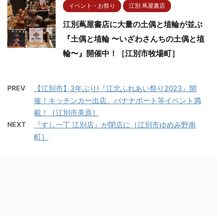
イベント・お祭り
江別 蔦屋書店
江別蔦屋書店に大量の土偶と埴輪が並ぶ
『土偶と埴輪 〜いざわさんちの土偶と埴
輪〜』開催中！［江別市牧場町］
PREV
【江別市】3年ぶり!『江北ふれあい祭り2023』開
催！キッチンカー出店、バナナボート等イベント満
載！［江別市美原］
NEXT
『すし一丁 江別店』が閉店に［江別市ゆめみ野南
町］