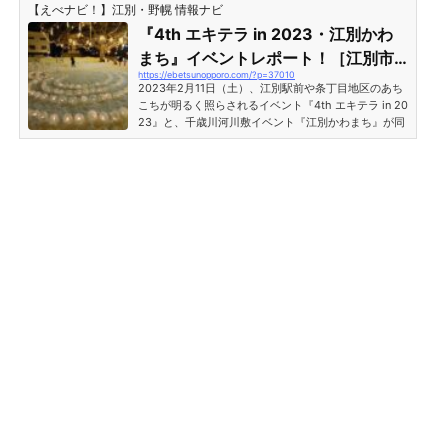
【えべナビ！】江別・野幌 情報ナビ
『4th エキテラ in 2023・江別かわ
まち』イベントレポート！［江別市
https://ebetsunopporo.com/?p=37010
条丁目・千歳川河川敷・旧江別小学
2023年2月11日（土）、江別駅前や条丁目地区のあち
校・眞願寺・コミセン］
こちが明るく照らされるイベント『4th エキテラ in 20
23』と、千歳川河川敷イベント『江別かわまち』が同
日開催となりました。イベント当日に家族で出かけて
きましたので、どんなイベントだったのか全体をリポ
ートしたいと思います。『江別かわまち 2023』千歳
川河川敷［江別市条丁目］最初にやってきたのは千歳
川の河川敷で行われていた『江別かわまち』のイベン
ト会場。開催時間は13時からで、堤防を利用した雪の
滑り台や、雪中PKなどが行われていました。 16時か
らはバルーン...