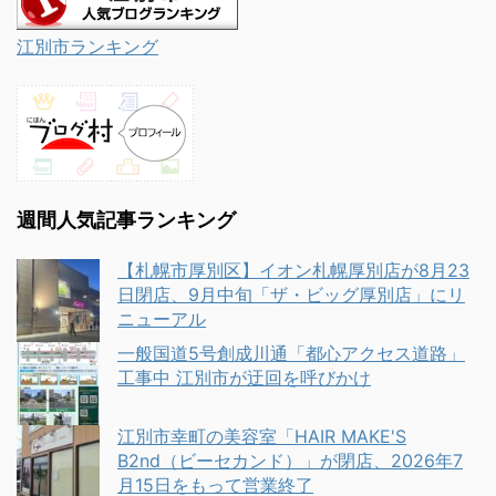
江別市ランキング
週間人気記事ランキング
【札幌市厚別区】イオン札幌厚別店が8月23
日閉店、9月中旬「ザ・ビッグ厚別店」にリ
ニューアル
一般国道5号創成川通「都心アクセス道路」
工事中 江別市が迂回を呼びかけ
江別市幸町の美容室「HAIR MAKE'S
B2nd（ビーセカンド）」が閉店、2026年7
月15日をもって営業終了