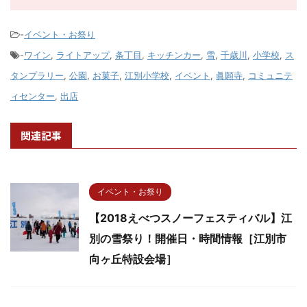
-
イベント・お祭り
-
ワイン
,
ライトアップ
,
条丁目
,
キッチンカー
,
雪
,
千歳川
,
小学校
,
ス
タンプラリー
,
公園
,
お菓子
,
江別小学校
,
イベント
,
眞願寺
,
コミュニテ
ィセンター
,
出店
関連記事
イベント・お祭り
【2018えべつスノーフェスティバル】江
別の雪祭り！開催日・時間情報［江別市
向ヶ丘特設会場］