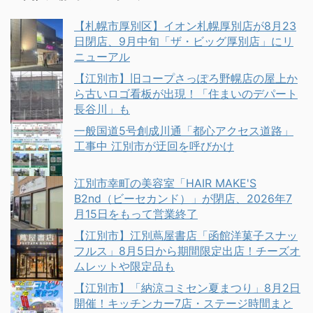
【札幌市厚別区】イオン札幌厚別店が8月23
日閉店、9月中旬「ザ・ビッグ厚別店」にリ
ニューアル
【江別市】旧コープさっぽろ野幌店の屋上か
ら古いロゴ看板が出現！「住まいのデパート
長谷川」も
一般国道5号創成川通「都心アクセス道路」
工事中 江別市が迂回を呼びかけ
江別市幸町の美容室「HAIR MAKE'S
B2nd（ビーセカンド）」が閉店、2026年7
月15日をもって営業終了
【江別市】江別蔦屋書店「函館洋菓子スナッ
フルス」8月5日から期間限定出店！チーズオ
ムレットや限定品も
【江別市】「納涼コミセン夏まつり」8月2日
開催！キッチンカー7店・ステージ時間まと