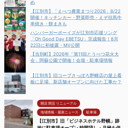
め
【江別市】「えべつ農業まつり2026」8/22
開催！キッチンカー・野菜即売・えぞ但馬牛
串焼き・餅まきも
ハンバーガーボーイズが江別市応援ソング
「Oh Good Day EBETSU」完成報告！8月
22日に初披露・MV公開
【当別町】2026年「第11回とうべつ花火大
会」阿蘇公園で開催！会場・駐車場情報
【江別市】旧コープさっぽろ野幌店の屋上看
板に足場、新店舗オープンに向けた工事か？
開店 閉店 リニューアル
地域情報・最新ニュース
駐車場
【江別市】旧「ビジネスホテル野幌」跡
地に駐車場オープン 時間貸し・月極を併