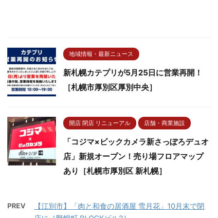
地域情報・最新ニュース
新札幌カテプリが5月25日に営業再開！
［札幌市厚別区厚別中央］
開店 閉店 リニューアル
店舗・商業施設
「コジマ×ビックカメラ新さっぽろデュオ
店」新規オープン！売り場フロアマップ
あり［札幌市厚別区 新札幌］
PREV
【江別市】「肉と和食の居酒屋 雪月花」10月末で閉