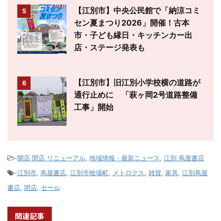
【江別市】中央公民館で「納涼コミ
5
セン夏まつり2026」開催！古本
市・子ども縁日・キッチンカー出
店・ステージ発表も
【江別市】旧江別小学校横の道路が
6
通行止めに 「萩ヶ岡2号道路整備
工事」開始
-
開店 閉店 リニューアル
,
地域情報・最新ニュース
,
江別 蔦屋書店
-
江別市
,
蔦屋書店
,
江別市牧場町
,
メトロクス
,
雑貨
,
家具
,
江別蔦屋
書店
,
閉店
,
セール
関連記事