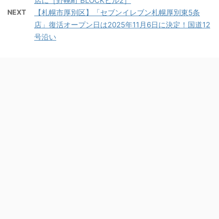
店に［野幌町 BLOCKビル2］
NEXT
【札幌市厚別区】「セブンイレブン札幌厚別東5条
店」復活オープン日は2025年11月6日に決定！国道12
号沿い