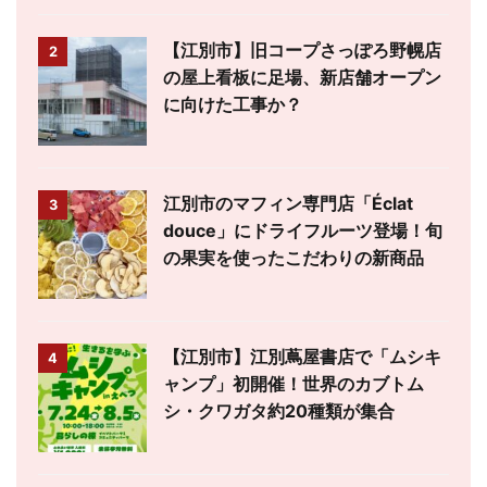
【江別市】旧コープさっぽろ野幌店
2
の屋上看板に足場、新店舗オープン
に向けた工事か？
江別市のマフィン専門店「Éclat
3
douce」にドライフルーツ登場！旬
の果実を使ったこだわりの新商品
【江別市】江別蔦屋書店で「ムシキ
4
ャンプ」初開催！世界のカブトム
シ・クワガタ約20種類が集合