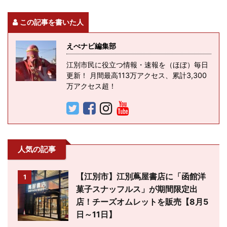
この記事を書いた人
えべナビ編集部
江別市民に役立つ情報・速報を（ほぼ）毎日
更新！ 月間最高113万アクセス、累計3,300
万アクセス超！
人気の記事
【江別市】江別蔦屋書店に「函館洋
1
菓子スナッフルス」が期間限定出
店！チーズオムレットを販売【8月5
日～11日】