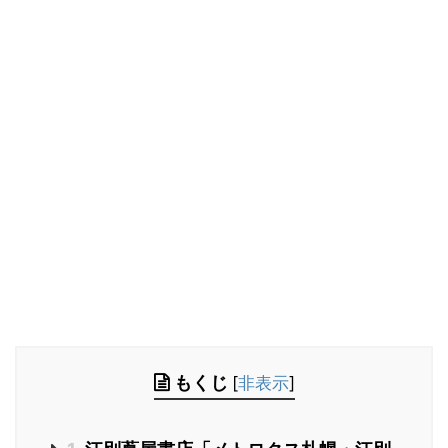
もくじ
[
非表示
]