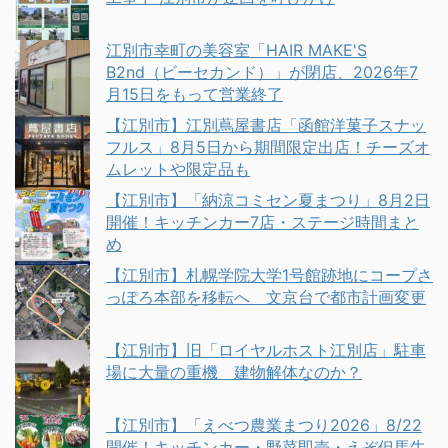
江別市幸町の美容室「HAIR MAKE'S
B2nd（ビーセカンド）」が閉店、2026年7
月15日をもって営業終了
【江別市】江別蔦屋書店「函館洋菓子スナッ
フルス」8月5日から期間限定出店！チーズオ
ムレットや限定品も
【江別市】「納涼コミセン夏まつり」8月2日
開催！キッチンカー7店・ステージ時間まと
め
【江別市】札幌学院大学1号館跡地にコープさ
っぽろ本部を移転へ 文京台で都市計画変更
【江別市】旧「ロイヤルホスト江別店」駐車
場に大量の重機 建物解体なのか？
【江別市】「えべつ農業まつり2026」8/22
開催！キッチンカー・野菜即売・えぞ但馬牛