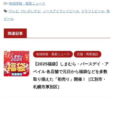
-
地域情報・最新ニュース
-
テレビ
,
けいざいナビ
,
ノースアイランドビール
,
クラフトビール
,
地
ビール
関連記事
地域情報・最新ニュース
店舗・商業施設
【2025福袋】しまむら・バースデイ・ア
ベイル 各店舗で元日から福袋などを多数
取り揃えた「初売り」開催！［江別市・
札幌市厚別区］