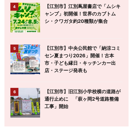
【江別市】江別蔦屋書店で「ムシキ
4
ャンプ」初開催！世界のカブトム
シ・クワガタ約20種類が集合
【江別市】中央公民館で「納涼コミ
5
セン夏まつり2026」開催！古本
市・子ども縁日・キッチンカー出
店・ステージ発表も
【江別市】旧江別小学校横の道路が
6
通行止めに 「萩ヶ岡2号道路整備
工事」開始