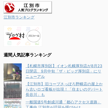
江別市ランキング
週間人気記事ランキング
【札幌市厚別区】イオン札幌厚別店が8月23
日閉店、9月中旬「ザ・ビッグ厚別店」にリ
ニューアル
【江別市】旧コープさっぽろ野幌店の屋上か
ら古いロゴ看板が出現！「住まいのデパート
長谷川」も
一般国道5号創成川通「都心アクセス道路」
工事中 江別市が迂回を呼びかけ