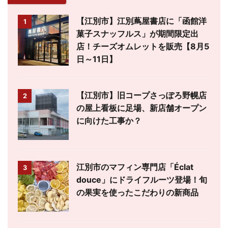
【江別市】江別蔦屋書店に「函館洋
1
菓子スナッフルス」が期間限定出
店！チーズオムレットを販売【8月5
日～11日】
【江別市】旧コープさっぽろ野幌店
2
の屋上看板に足場、新店舗オープン
に向けた工事か？
江別市のマフィン専門店「Éclat
3
douce」にドライフルーツ登場！旬
の果実を使ったこだわりの新商品