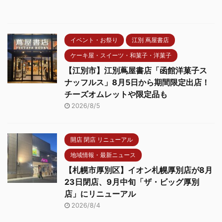
イベント・お祭り
江別 蔦屋書店
ケーキ屋・スイーツ・和菓子・洋菓子
【江別市】江別蔦屋書店「函館洋菓子ス
ナッフルス」8月5日から期間限定出店！
チーズオムレットや限定品も
2026/8/5
開店 閉店 リニューアル
地域情報・最新ニュース
【札幌市厚別区】イオン札幌厚別店が8月
23日閉店、9月中旬「ザ・ビッグ厚別
店」にリニューアル
2026/8/4