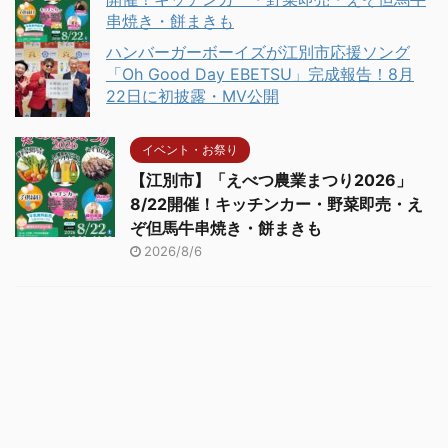
串焼き・餅まきも
ハンバーガーボーイズが江別市応援ソング
「Oh Good Day EBETSU」完成報告！8月
22日に初披露・MV公開
イベント・お祭り
【江別市】「えべつ農業まつり2026」
8/22開催！キッチンカー・野菜即売・え
ぞ但馬牛串焼き・餅まきも
2026/8/6