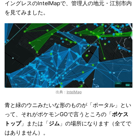
イングレスのIntelMapで、管理人の地元・江別市内
を見てみました。
出典：
IntelMap
青と緑のウニみたいな形のものが「ポータル」とい
って、それがポケモンGOで言うところの「
ポケス
トップ
」または「
ジム
」の場所になります（全てで
はありません）。