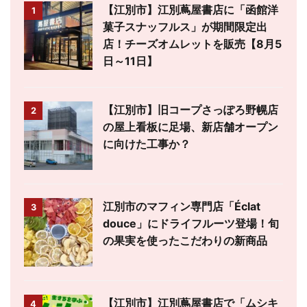
【江別市】江別蔦屋書店に「函館洋
1
菓子スナッフルス」が期間限定出
店！チーズオムレットを販売【8月5
日～11日】
【江別市】旧コープさっぽろ野幌店
2
の屋上看板に足場、新店舗オープン
に向けた工事か？
江別市のマフィン専門店「Éclat
3
douce」にドライフルーツ登場！旬
の果実を使ったこだわりの新商品
【江別市】江別蔦屋書店で「ムシキ
4