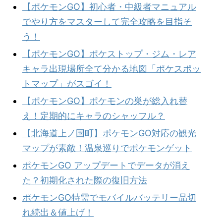
【ポケモンGO】初心者・中級者マニュアル
でやり方をマスターして完全攻略を目指そ
う！
【ポケモンGO】ポケストップ・ジム・レア
キャラ出現場所全て分かる地図「ポケスポッ
トマップ」がスゴイ！
【ポケモンGO】ポケモンの巣が総入れ替
え！定期的にキャラのシャッフル？
【北海道上ノ国町】ポケモンGO対応の観光
マップが素敵！温泉巡りでポケモンゲット
ポケモンGO アップデートでデータが消え
た？初期化された際の復旧方法
ポケモンGO特需でモバイルバッテリー品切
れ続出＆値上げ！