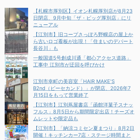
【札幌市厚別区】イオン札幌厚別店が8月23
日閉店、9月中旬「ザ・ビッグ厚別店」にリ
ニューアル
【江別市】旧コープさっぽろ野幌店の屋上か
ら古いロゴ看板が出現！「住まいのデパート
長谷川」も
一般国道5号創成川通「都心アクセス道路」
工事中 江別市が迂回を呼びかけ
江別市幸町の美容室「HAIR MAKE'S
B2nd（ビーセカンド）」が閉店、2026年7
月15日をもって営業終了
【江別市】江別蔦屋書店「函館洋菓子スナッ
フルス」8月5日から期間限定出店！チーズオ
ムレットや限定品も
【江別市】「納涼コミセン夏まつり」8月2日
開催！キッチンカー7店・ステージ時間まと