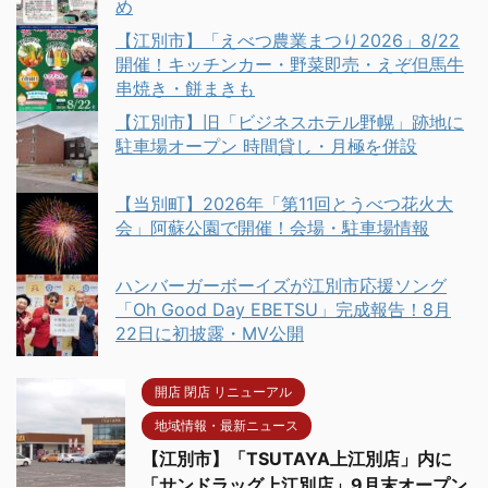
め
【江別市】「えべつ農業まつり2026」8/22
開催！キッチンカー・野菜即売・えぞ但馬牛
串焼き・餅まきも
【江別市】旧「ビジネスホテル野幌」跡地に
駐車場オープン 時間貸し・月極を併設
【当別町】2026年「第11回とうべつ花火大
会」阿蘇公園で開催！会場・駐車場情報
ハンバーガーボーイズが江別市応援ソング
「Oh Good Day EBETSU」完成報告！8月
22日に初披露・MV公開
開店 閉店 リニューアル
地域情報・最新ニュース
【江別市】「TSUTAYA上江別店」内に
「サンドラッグ上江別店」9月末オープン