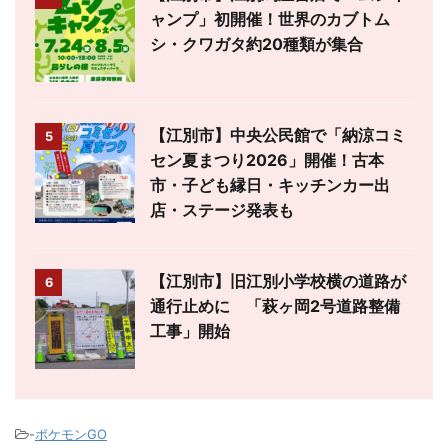
ャンプ」初開催！世界のカブトム
シ・クワガタ約20種類が集合
【江別市】中央公民館で「納涼コミ
5
セン夏まつり2026」開催！古本
市・子ども縁日・キッチンカー出
店・ステージ発表も
【江別市】旧江別小学校横の道路が
6
通行止めに 「萩ヶ岡2号道路整備
工事」開始
-
ポケモンGO