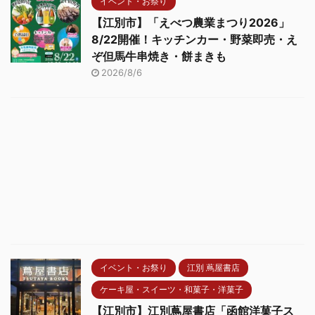
イベント・お祭り
【江別市】「えべつ農業まつり2026」
8/22開催！キッチンカー・野菜即売・え
ぞ但馬牛串焼き・餅まきも
2026/8/6
イベント・お祭り
江別 蔦屋書店
ケーキ屋・スイーツ・和菓子・洋菓子
【江別市】江別蔦屋書店「函館洋菓子ス