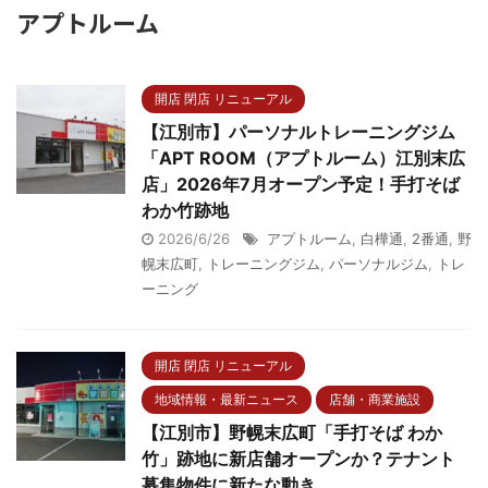
アプトルーム
開店 閉店 リニューアル
【江別市】パーソナルトレーニングジム
「APT ROOM（アプトルーム）江別末広
店」2026年7月オープン予定！手打そば
わか竹跡地
2026/6/26
アプトルーム
,
白樺通
,
2番通
,
野
幌末広町
,
トレーニングジム
,
パーソナルジム
,
トレ
ーニング
開店 閉店 リニューアル
地域情報・最新ニュース
店舗・商業施設
【江別市】野幌末広町「手打そば わか
竹」跡地に新店舗オープンか？テナント
募集物件に新たな動き