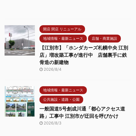
開店 閉店 リニューアル
地域情報・最新ニュース
店舗・商業施設
【江別市】「ホンダカーズ札幌中央 江別
店」増改築工事が進行中 店舗裏手に鉄
骨造の新建物
2026/8/4
地域情報・最新ニュース
公共施設・道路・公園
一般国道5号創成川通「都心アクセス道
路」工事中 江別市が迂回を呼びかけ
2026/8/3