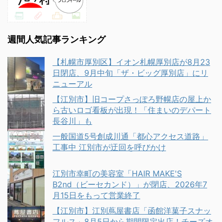
週間人気記事ランキング
【札幌市厚別区】イオン札幌厚別店が8月23
日閉店、9月中旬「ザ・ビッグ厚別店」にリ
ニューアル
【江別市】旧コープさっぽろ野幌店の屋上か
ら古いロゴ看板が出現！「住まいのデパート
長谷川」も
一般国道5号創成川通「都心アクセス道路」
工事中 江別市が迂回を呼びかけ
江別市幸町の美容室「HAIR MAKE'S
B2nd（ビーセカンド）」が閉店、2026年7
月15日をもって営業終了
【江別市】江別蔦屋書店「函館洋菓子スナッ
フルス」8月5日から期間限定出店！チーズオ