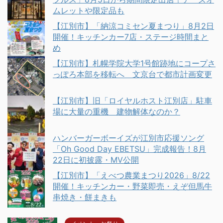
ムレットや限定品も
【江別市】「納涼コミセン夏まつり」8月2日
開催！キッチンカー7店・ステージ時間まと
め
【江別市】札幌学院大学1号館跡地にコープさ
っぽろ本部を移転へ 文京台で都市計画変更
【江別市】旧「ロイヤルホスト江別店」駐車
場に大量の重機 建物解体なのか？
ハンバーガーボーイズが江別市応援ソング
「Oh Good Day EBETSU」完成報告！8月
22日に初披露・MV公開
【江別市】「えべつ農業まつり2026」8/22
開催！キッチンカー・野菜即売・えぞ但馬牛
串焼き・餅まきも