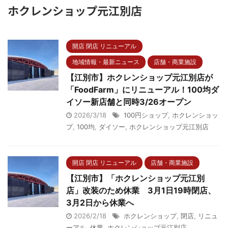
ホクレンショップ元江別店
開店 閉店 リニューアル
地域情報・最新ニュース
店舗・商業施設
【江別市】ホクレンショップ元江別店が
「FoodFarm」にリニューアル！100均ダ
イソー新店舗と同時3/26オープン
2026/3/18
100円ショップ
,
ホクレンショッ
プ
,
100均
,
ダイソー
,
ホクレンショップ元江別店
開店 閉店 リニューアル
店舗・商業施設
【江別市】「ホクレンショップ元江別
店」改装のため休業 3月1日19時閉店、
3月2日から休業へ
2026/2/18
ホクレンショップ
,
閉店
,
リニュ
ーアル
,
休業
,
ホクレンショップ元江別店