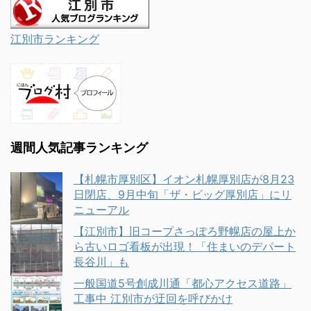
江別市ランキング
週間人気記事ランキング
【札幌市厚別区】イオン札幌厚別店が8月23
日閉店、9月中旬「ザ・ビッグ厚別店」にリ
ニューアル
【江別市】旧コープさっぽろ野幌店の屋上か
ら古いロゴ看板が出現！「住まいのデパート
長谷川」も
一般国道5号創成川通「都心アクセス道路」
工事中 江別市が迂回を呼びかけ