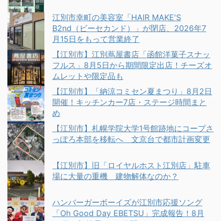
江別市幸町の美容室「HAIR MAKE'S
B2nd（ビーセカンド）」が閉店、2026年7
月15日をもって営業終了
【江別市】江別蔦屋書店「函館洋菓子スナッ
フルス」8月5日から期間限定出店！チーズオ
ムレットや限定品も
【江別市】「納涼コミセン夏まつり」8月2日
開催！キッチンカー7店・ステージ時間まと
め
【江別市】札幌学院大学1号館跡地にコープさ
っぽろ本部を移転へ 文京台で都市計画変更
【江別市】旧「ロイヤルホスト江別店」駐車
場に大量の重機 建物解体なのか？
ハンバーガーボーイズが江別市応援ソング
「Oh Good Day EBETSU」完成報告！8月