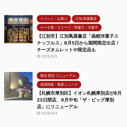
イベント・お祭り
江別 蔦屋書店
ケーキ屋・スイーツ・和菓子・洋菓子
【江別市】江別蔦屋書店「函館洋菓子ス
ナッフルス」8月5日から期間限定出店！
チーズオムレットや限定品も
2026/8/5
開店 閉店 リニューアル
地域情報・最新ニュース
【札幌市厚別区】イオン札幌厚別店が8月
23日閉店、9月中旬「ザ・ビッグ厚別
店」にリニューアル
2026/8/4