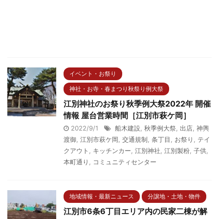
イベント・お祭り
神社・お寺・春まつり秋祭り例大祭
江別神社のお祭り秋季例大祭2022年 開催
情報 屋台営業時間［江別市萩ケ岡］
2022/9/1
船木建設
,
秋季例大祭
,
出店
,
神輿
渡御
,
江別市萩ケ岡
,
交通規制
,
条丁目
,
お祭り
,
テイ
クアウト
,
キッチンカー
,
江別神社
,
江別製粉
,
子供
,
本町通り
,
コミュニティセンター
地域情報・最新ニュース
分譲地・土地・物件
江別市6条6丁目エリア内の民家二棟が解