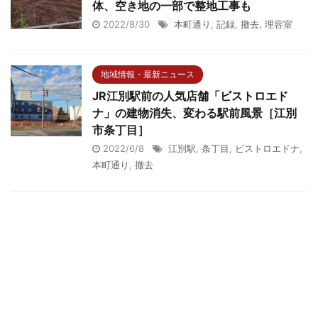
体、空き地の一部で整地工事も
2022/8/30
本町通り
,
記録
,
撤去
,
理容室
地域情報・最新ニュース
JR江別駅前の人気店舗「ビストロエド
ナ」の建物消失、変わる駅前風景［江別
市条丁目］
2022/6/8
江別駅
,
条丁目
,
ビストロエドナ
,
本町通り
,
撤去