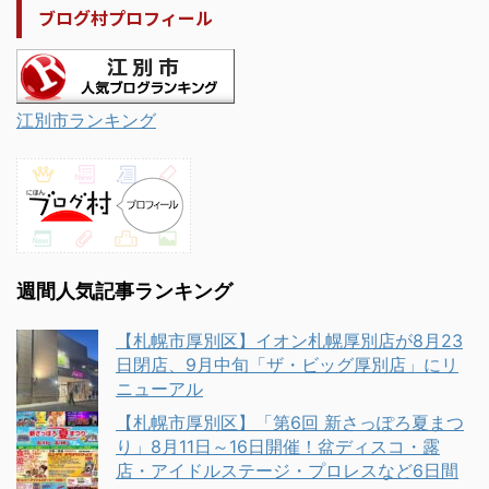
ブログ村プロフィール
江別市ランキング
週間人気記事ランキング
【札幌市厚別区】イオン札幌厚別店が8月23
日閉店、9月中旬「ザ・ビッグ厚別店」にリ
ニューアル
【札幌市厚別区】「第6回 新さっぽろ夏まつ
り」8月11日～16日開催！盆ディスコ・露
店・アイドルステージ・プロレスなど6日間