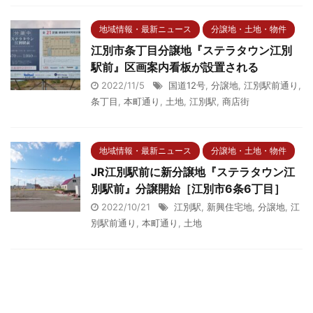
地域情報・最新ニュース
分譲地・土地・物件
江別市条丁目分譲地『ステラタウン江別
駅前』区画案内看板が設置される
2022/11/5
国道12号
,
分譲地
,
江別駅前通り
,
条丁目
,
本町通り
,
土地
,
江別駅
,
商店街
地域情報・最新ニュース
分譲地・土地・物件
JR江別駅前に新分譲地『ステラタウン江
別駅前』分譲開始［江別市6条6丁目］
2022/10/21
江別駅
,
新興住宅地
,
分譲地
,
江
別駅前通り
,
本町通り
,
土地