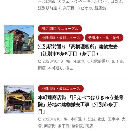
ー
,
江別市
,
カフェ
,
パンケーキ
,
テナント
,
口コミ
,
江別駅前通り
,
条丁目
,
タピオカ
,
新店舗
開店 閉店 リニューアル
地域情報・最新ニュース
分譲地・土地・物件
江別駅前通り『高橋理容所』建物撤去
［江別市6条6丁目（条丁目）］
2023/10/18
分譲地
,
江別駅前通り
,
条丁目
,
閉店
,
本町通り
,
撤去
地域情報・最新ニュース
本町通商店街 『旧えべつはりきゅう整骨
院』跡地の建物撤去工事［江別市条丁
目］
2023/1/10
本町通り
,
記録
,
撤去
,
工事中
,
大
雪
,
商店街
,
条丁目
,
整骨院
,
閉店