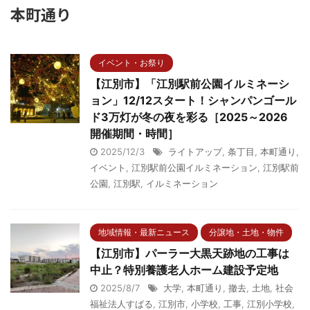
本町通り
イベント・お祭り
【江別市】「江別駅前公園イルミネーシ
ョン」12/12スタート！シャンパンゴール
ド3万灯が冬の夜を彩る［2025～2026
開催期間・時間］
2025/12/3
ライトアップ
,
条丁目
,
本町通り
,
イベント
,
江別駅前公園イルミネーション
,
江別駅前
公園
,
江別駅
,
イルミネーション
地域情報・最新ニュース
分譲地・土地・物件
【江別市】パーラー大黒天跡地の工事は
中止？特別養護老人ホーム建設予定地
2025/8/7
大学
,
本町通り
,
撤去
,
土地
,
社会
福祉法人すばる
,
江別市
,
小学校
,
工事
,
江別小学校
,