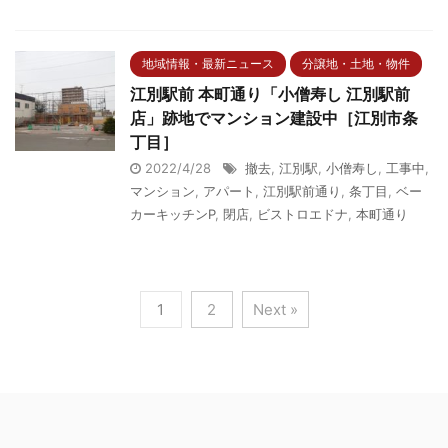
地域情報・最新ニュース
分譲地・土地・物件
江別駅前 本町通り「小僧寿し 江別駅前
店」跡地でマンション建設中［江別市条
丁目］
2022/4/28
撤去
,
江別駅
,
小僧寿し
,
工事中
,
マンション
,
アパート
,
江別駅前通り
,
条丁目
,
ベー
カーキッチンP
,
閉店
,
ビストロエドナ
,
本町通り
1
2
Next »