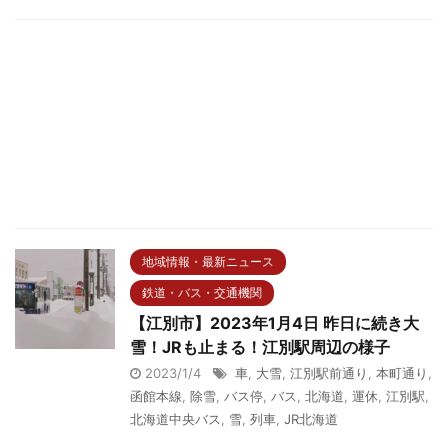
地域情報・最新ニュース
鉄道・バス・交通機関
【江別市】2023年1月4日 昨日に続き大
雪！JRも止まる！江別駅周辺の様子
2023/1/4
車
,
大雪
,
江別駅前通り
,
本町通り
,
函館本線
,
除雪
,
バス停
,
バス
,
北海道
,
運休
,
江別駅
,
北海道中央バス
,
雪
,
列車
,
JR北海道