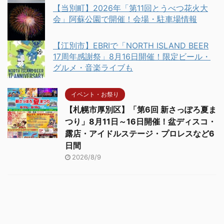
【当別町】2026年「第11回とうべつ花火大
会」阿蘇公園で開催！会場・駐車場情報
【江別市】EBRIで「NORTH ISLAND BEER
17周年感謝祭」8月16日開催！限定ビール・
グルメ・音楽ライブも
イベント・お祭り
【札幌市厚別区】「第6回 新さっぽろ夏ま
つり」8月11日～16日開催！盆ディスコ・
露店・アイドルステージ・プロレスなど6
日間
2026/8/9