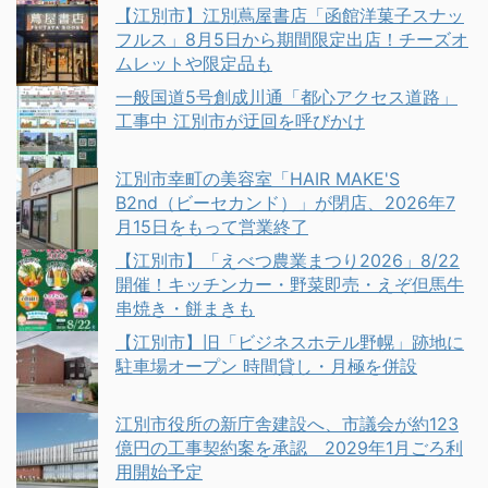
【江別市】江別蔦屋書店「函館洋菓子スナッ
フルス」8月5日から期間限定出店！チーズオ
ムレットや限定品も
一般国道5号創成川通「都心アクセス道路」
工事中 江別市が迂回を呼びかけ
江別市幸町の美容室「HAIR MAKE'S
B2nd（ビーセカンド）」が閉店、2026年7
月15日をもって営業終了
【江別市】「えべつ農業まつり2026」8/22
開催！キッチンカー・野菜即売・えぞ但馬牛
串焼き・餅まきも
【江別市】旧「ビジネスホテル野幌」跡地に
駐車場オープン 時間貸し・月極を併設
江別市役所の新庁舎建設へ、市議会が約123
億円の工事契約案を承認 2029年1月ごろ利
用開始予定