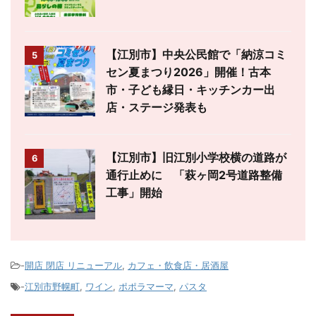
【江別市】中央公民館で「納涼コミ
5
セン夏まつり2026」開催！古本
市・子ども縁日・キッチンカー出
店・ステージ発表も
【江別市】旧江別小学校横の道路が
6
通行止めに 「萩ヶ岡2号道路整備
工事」開始
-
開店 閉店 リニューアル
,
カフェ・飲食店・居酒屋
-
江別市野幌町
,
ワイン
,
ポポラマーマ
,
パスタ