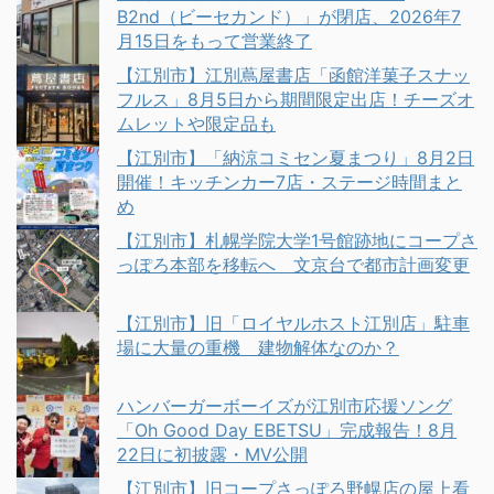
B2nd（ビーセカンド）」が閉店、2026年7
月15日をもって営業終了
【江別市】江別蔦屋書店「函館洋菓子スナッ
フルス」8月5日から期間限定出店！チーズオ
ムレットや限定品も
【江別市】「納涼コミセン夏まつり」8月2日
開催！キッチンカー7店・ステージ時間まと
め
【江別市】札幌学院大学1号館跡地にコープさ
っぽろ本部を移転へ 文京台で都市計画変更
【江別市】旧「ロイヤルホスト江別店」駐車
場に大量の重機 建物解体なのか？
ハンバーガーボーイズが江別市応援ソング
「Oh Good Day EBETSU」完成報告！8月
22日に初披露・MV公開
【江別市】旧コープさっぽろ野幌店の屋上看