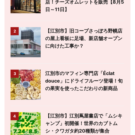
店！チーズオムレットを販売【8月5
日～11日】
【江別市】旧コープさっぽろ野幌店
2
の屋上看板に足場、新店舗オープン
に向けた工事か？
江別市のマフィン専門店「Éclat
3
douce」にドライフルーツ登場！旬
の果実を使ったこだわりの新商品
【江別市】江別蔦屋書店で「ムシキ
4
ャンプ」初開催！世界のカブトム
シ・クワガタ約20種類が集合