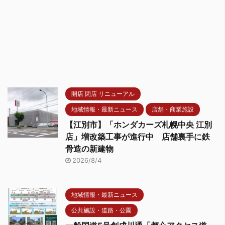
開店 閉店 リニューアル
地域情報・最新ニュース
店舗・商業施設
【江別市】「ホンダカーズ札幌中央 江別
店」増改築工事が進行中 店舗裏手に鉄
骨造の新建物
2026/8/4
地域情報・最新ニュース
公共施設・道路・公園