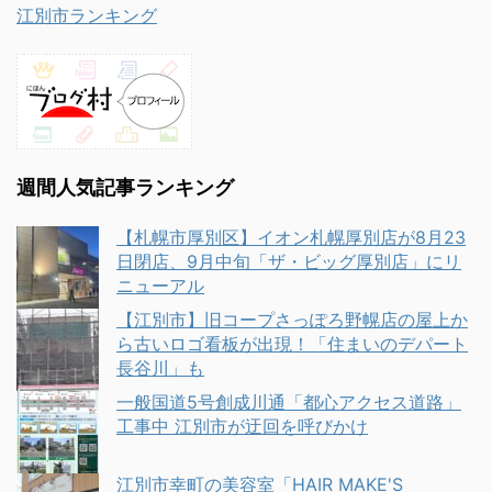
江別市ランキング
週間人気記事ランキング
【札幌市厚別区】イオン札幌厚別店が8月23
日閉店、9月中旬「ザ・ビッグ厚別店」にリ
ニューアル
【江別市】旧コープさっぽろ野幌店の屋上か
ら古いロゴ看板が出現！「住まいのデパート
長谷川」も
一般国道5号創成川通「都心アクセス道路」
工事中 江別市が迂回を呼びかけ
江別市幸町の美容室「HAIR MAKE'S