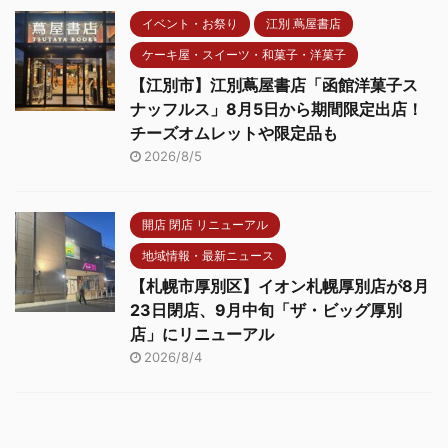
イベント・お祭り
江別 蔦屋書店
ケーキ屋・スイーツ・和菓子・洋菓子
【江別市】江別蔦屋書店「函館洋菓子ス
ナッフルス」8月5日から期間限定出店！
チーズオムレットや限定品も
2026/8/5
開店 閉店 リニューアル
地域情報・最新ニュース
【札幌市厚別区】イオン札幌厚別店が8月
23日閉店、9月中旬「ザ・ビッグ厚別
店」にリニューアル
2026/8/4