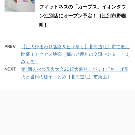
フィットネスの「カーブス」イオンタウ
ン江別店にオープン予定！［江別市野幌
町］
PREV
【巨大ひまわり迷路＆ピザ祭り】北海道江別市で復活
開催！アクセス地図［都市と農村の交流センター・え
みくる］
NEXT
第1回えべつ花火大会2017大盛り上がり！打ち上げ花
火と当日の様子まとめ［北海道江別市角山］