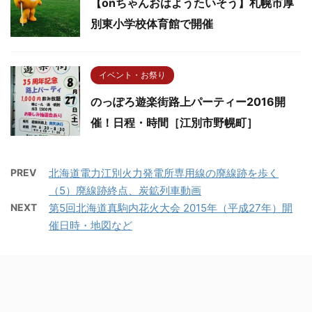
【onちゃんおはようたいそう】札幌市厚
別東小学校体育館で開催
イベント・お祭り
のっぽろ遊楽街路上パーティー2016開
催！日程・時間［江別市野幌町］
PREV
北海道電力江別火力発電所専用線の廃線跡を歩く
（5）廃線跡終点、炭鉱列車動画
NEXT
第5回北海道真駒内花火大会 2015年（平成27年）開
催日時・地図など