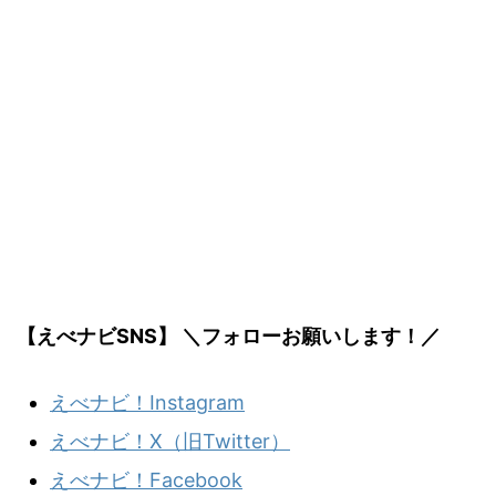
【えべナビSNS】 ＼フォローお願いします！／
えべナビ！Instagram
えべナビ！X（旧Twitter）
えべナビ！Facebook