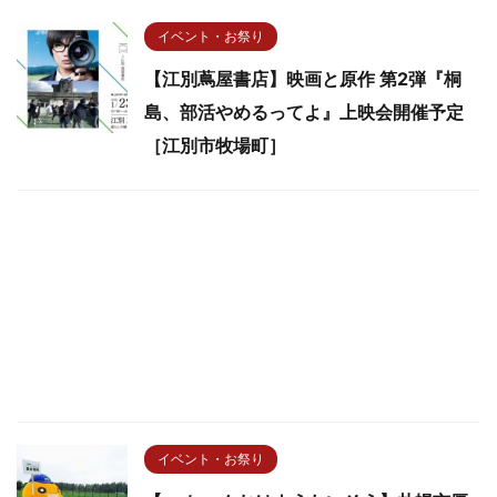
イベント・お祭り
【江別蔦屋書店】映画と原作 第2弾『桐
島、部活やめるってよ』上映会開催予定
［江別市牧場町］
イベント・お祭り