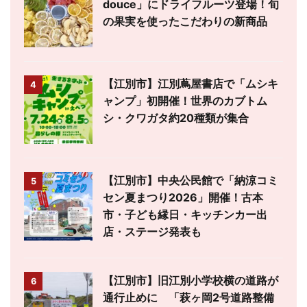
douce」にドライフルーツ登場！旬
の果実を使ったこだわりの新商品
【江別市】江別蔦屋書店で「ムシキ
4
ャンプ」初開催！世界のカブトム
シ・クワガタ約20種類が集合
【江別市】中央公民館で「納涼コミ
5
セン夏まつり2026」開催！古本
市・子ども縁日・キッチンカー出
店・ステージ発表も
【江別市】旧江別小学校横の道路が
6
通行止めに 「萩ヶ岡2号道路整備