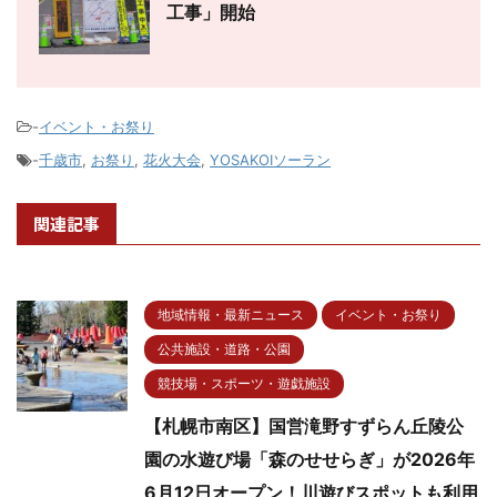
工事」開始
-
イベント・お祭り
-
千歳市
,
お祭り
,
花火大会
,
YOSAKOIソーラン
関連記事
地域情報・最新ニュース
イベント・お祭り
公共施設・道路・公園
競技場・スポーツ・遊戯施設
【札幌市南区】国営滝野すずらん丘陵公
園の水遊び場「森のせせらぎ」が2026年
6月12日オープン！川遊びスポットも利用