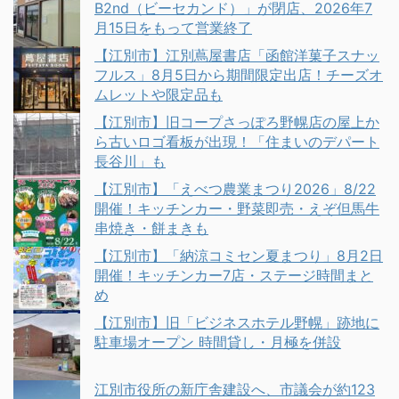
B2nd（ビーセカンド）」が閉店、2026年7
月15日をもって営業終了
【江別市】江別蔦屋書店「函館洋菓子スナッ
フルス」8月5日から期間限定出店！チーズオ
ムレットや限定品も
【江別市】旧コープさっぽろ野幌店の屋上か
ら古いロゴ看板が出現！「住まいのデパート
長谷川」も
【江別市】「えべつ農業まつり2026」8/22
開催！キッチンカー・野菜即売・えぞ但馬牛
串焼き・餅まきも
【江別市】「納涼コミセン夏まつり」8月2日
開催！キッチンカー7店・ステージ時間まと
め
【江別市】旧「ビジネスホテル野幌」跡地に
駐車場オープン 時間貸し・月極を併設
江別市役所の新庁舎建設へ、市議会が約123