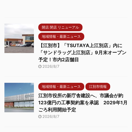
開店 閉店 リニューアル
地域情報・最新ニュース
【江別市】「TSUTAYA上江別店」内に
「サンドラッグ上江別店」9月末オープン
予定！市内2店舗目
2026/8/7
地域情報・最新ニュース
江別市情報
江別市役所の新庁舎建設へ、市議会が約
123億円の工事契約案を承認 2029年1月
ごろ利用開始予定
2026/8/7