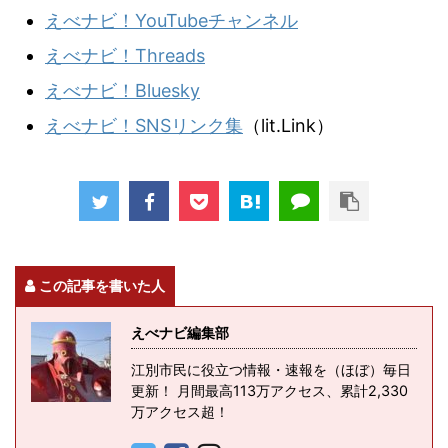
えべナビ！YouTubeチャンネル
えべナビ！Threads
えべナビ！Bluesky
えべナビ！SNSリンク集
（lit.Link）
この記事を書いた人
えべナビ編集部
江別市民に役立つ情報・速報を（ほぼ）毎日
更新！ 月間最高113万アクセス、累計2,330
万アクセス超！