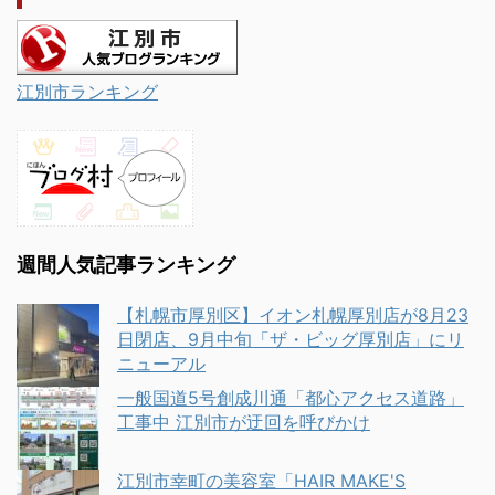
江別市ランキング
週間人気記事ランキング
【札幌市厚別区】イオン札幌厚別店が8月23
日閉店、9月中旬「ザ・ビッグ厚別店」にリ
ニューアル
一般国道5号創成川通「都心アクセス道路」
工事中 江別市が迂回を呼びかけ
江別市幸町の美容室「HAIR MAKE'S