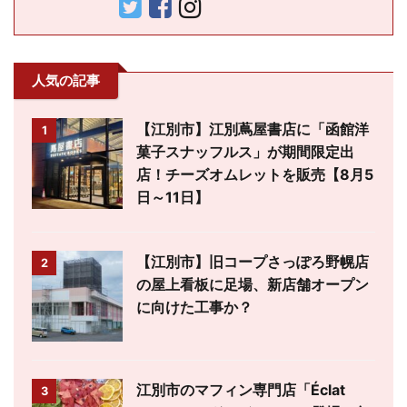
人気の記事
【江別市】江別蔦屋書店に「函館洋
1
菓子スナッフルス」が期間限定出
店！チーズオムレットを販売【8月5
日～11日】
【江別市】旧コープさっぽろ野幌店
2
の屋上看板に足場、新店舗オープン
に向けた工事か？
江別市のマフィン専門店「Éclat
3