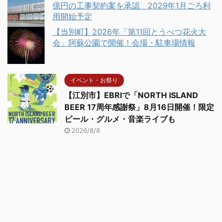
億円の工事契約案を承認 2029年1月ごろ利
用開始予定
【当別町】2026年「第11回とうべつ花火大
会」阿蘇公園で開催！会場・駐車場情報
イベント・お祭り
【江別市】EBRIで「NORTH ISLAND
BEER 17周年感謝祭」8月16日開催！限定
ビール・グルメ・音楽ライブも
2026/8/8