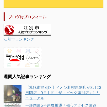
ブログ村プロフィール
江別市ランキング
週間人気記事ランキング
【札幌市厚別区】イオン札幌厚別店が8月23
日閉店、9月中旬「ザ・ビッグ厚別店」にリ
ニューアル
一般国道5号創成川通「都心アクセス道路」