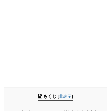
もくじ
[
非表示
]