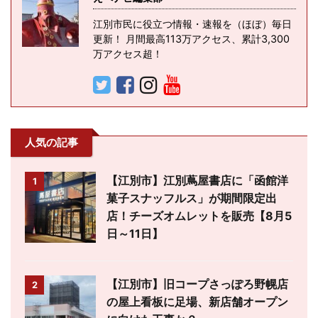
江別市民に役立つ情報・速報を（ほぼ）毎日
更新！ 月間最高113万アクセス、累計3,300
万アクセス超！
人気の記事
【江別市】江別蔦屋書店に「函館洋
1
菓子スナッフルス」が期間限定出
店！チーズオムレットを販売【8月5
日～11日】
【江別市】旧コープさっぽろ野幌店
2
の屋上看板に足場、新店舗オープン