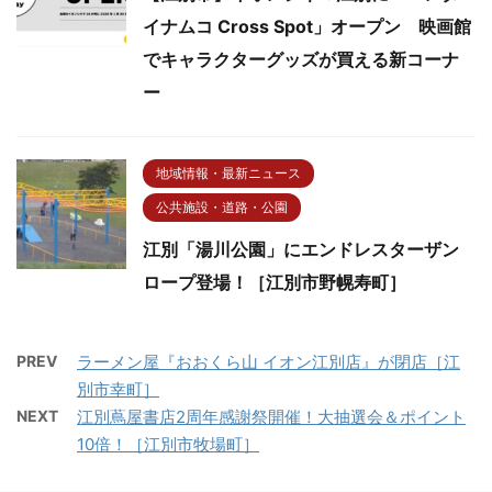
イナムコ Cross Spot」オープン 映画館
でキャラクターグッズが買える新コーナ
ー
地域情報・最新ニュース
公共施設・道路・公園
江別「湯川公園」にエンドレスターザン
ロープ登場！［江別市野幌寿町］
PREV
ラーメン屋『おおくら山 イオン江別店』が閉店［江
別市幸町］
NEXT
江別蔦屋書店2周年感謝祭開催！大抽選会＆ポイント
10倍！［江別市牧場町］