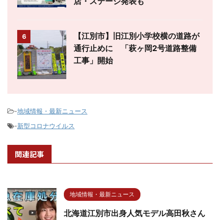
店・ステージ発表も
【江別市】旧江別小学校横の道路が
6
通行止めに 「萩ヶ岡2号道路整備
工事」開始
-
地域情報・最新ニュース
-
新型コロナウイルス
関連記事
地域情報・最新ニュース
北海道江別市出身人気モデル高田秋さん