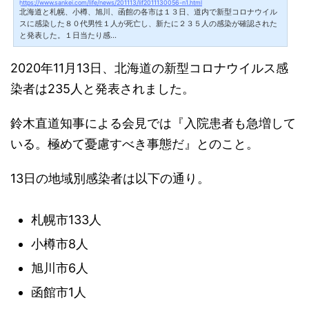
https://www.sankei.com/life/news/201113/lif2011130056-n1.html
北海道と札幌、小樽、旭川、函館の各市は１３日、道内で新型コロナウイル
スに感染した８０代男性１人が死亡し、新たに２３５人の感染が確認された
と発表した。１日当たり感…
2020年11月13日、北海道の新型コロナウイルス感
染者は235人と発表されました。
鈴木直道知事による会見では『入院患者も急増して
いる。極めて憂慮すべき事態だ』とのこと。
13日の地域別感染者は以下の通り。
札幌市133人
小樽市8人
旭川市6人
函館市1人