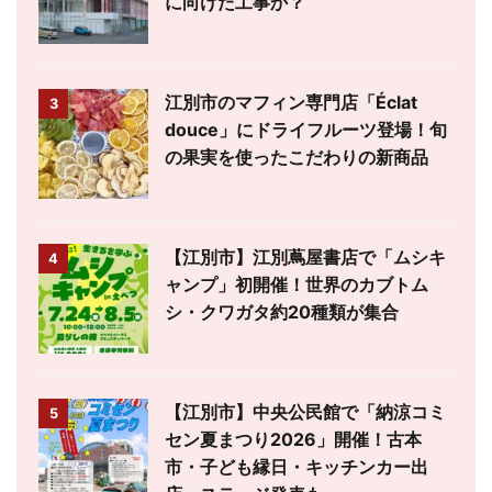
に向けた工事か？
江別市のマフィン専門店「Éclat
3
douce」にドライフルーツ登場！旬
の果実を使ったこだわりの新商品
【江別市】江別蔦屋書店で「ムシキ
4
ャンプ」初開催！世界のカブトム
シ・クワガタ約20種類が集合
【江別市】中央公民館で「納涼コミ
5
セン夏まつり2026」開催！古本
市・子ども縁日・キッチンカー出