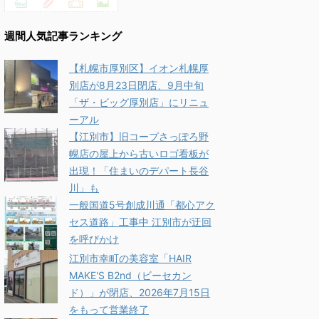
週間人気記事ランキング
【札幌市厚別区】イオン札幌厚
別店が8月23日閉店、9月中旬
「ザ・ビッグ厚別店」にリニュ
ーアル
【江別市】旧コープさっぽろ野
幌店の屋上から古いロゴ看板が
出現！「住まいのデパート長谷
川」も
一般国道5号創成川通「都心アク
セス道路」工事中 江別市が迂回
を呼びかけ
江別市幸町の美容室「HAIR
MAKE'S B2nd（ビーセカン
ド）」が閉店、2026年7月15日
をもって営業終了