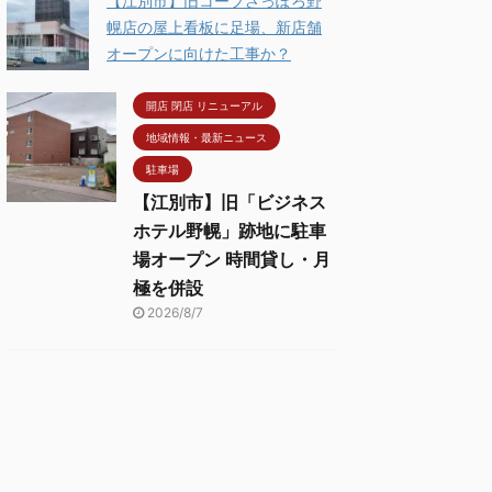
【江別市】旧コープさっぽろ野
幌店の屋上看板に足場、新店舗
オープンに向けた工事か？
開店 閉店 リニューアル
地域情報・最新ニュース
駐車場
【江別市】旧「ビジネス
ホテル野幌」跡地に駐車
場オープン 時間貸し・月
極を併設
2026/8/7