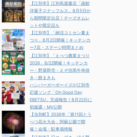
【江別市】江別蔦屋書店「函館
洋菓子スナッフルス」8月5日か
ら期間限定出店！チーズオムレ
ットや限定品も
【江別市】「納涼コミセン夏ま
つり」8月2日開催！キッチンカ
ー7店・ステージ時間まとめ
【江別市】「えべつ農業まつり
2026」8/22開催！キッチンカ
ー・野菜即売・えぞ但馬牛串焼
き・餅まきも
ハンバーガーボーイズが江別市
応援ソング「Oh Good Day
EBETSU」完成報告！8月22日に
初披露・MV公開
【当別町】2026年「第11回とう
べつ花火大会」阿蘇公園で開
催！会場・駐車場情報