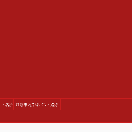
ト・名所
江別市内路線バス・路線
図・時刻表