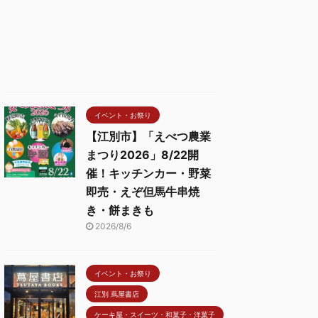
イベント・お祭り
【江別市】「えべつ農業
まつり2026」8/22開
催！キッチンカー・野菜
即売・えぞ但馬牛串焼
き・餅まきも
2026/8/6
イベント・お祭り
江別 蔦屋書店
ケーキ屋・スイーツ・和菓子・洋菓子