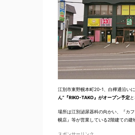
江別市東野幌本町20-1、白樺通沿い
ん”『RIKO-TAKO』がオープン予定
と
場所は江別泌尿器科の向かい、『カフ
幌店』等が営業している2階建ての建
スポンサーリンク