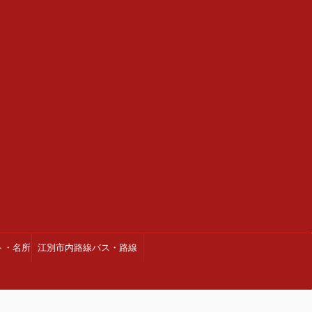
ト・名所
江別市内路線バス・路線
図・時刻表