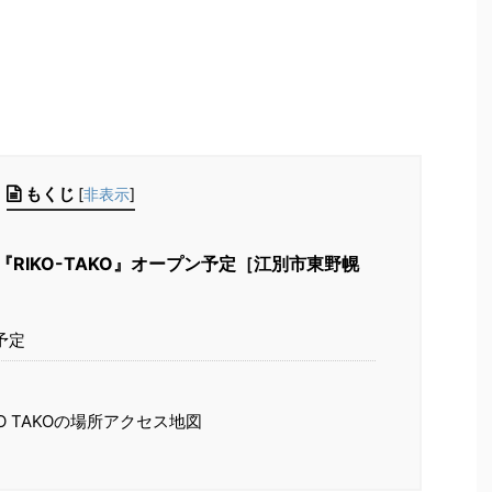
もくじ
[
非表示
]
RIKO-TAKO』オープン予定［江別市東野幌
予定
O TAKOの場所アクセス地図