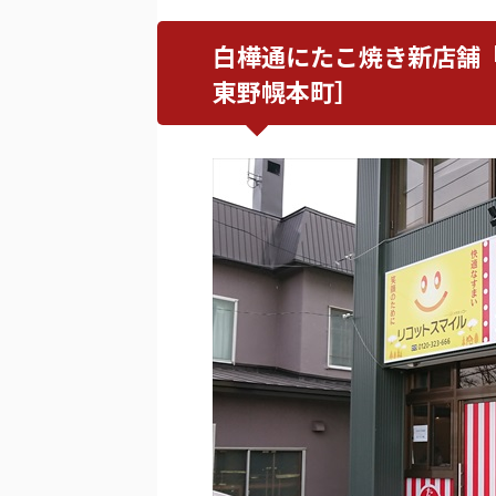
白樺通にたこ焼き新店舗『R
東野幌本町］