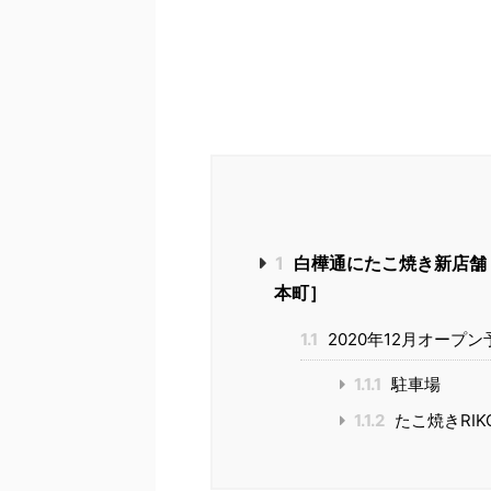
1
白樺通にたこ焼き新店舗『
本町］
1.1
2020年12月オープン
1.1.1
駐車場
1.1.2
たこ焼きRIK