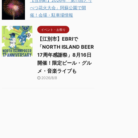
【当別町】2026年「第11回とう
べつ花火大会」阿蘇公園で開
催！会場・駐車場情報
イベント・お祭り
【江別市】EBRIで
「NORTH ISLAND BEER
17周年感謝祭」8月16日
開催！限定ビール・グル
メ・音楽ライブも
2026/8/8