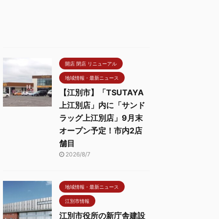
開店 閉店 リニューアル
地域情報・最新ニュース
【江別市】「TSUTAYA
上江別店」内に「サンド
ラッグ上江別店」9月末
オープン予定！市内2店
舗目
2026/8/7
地域情報・最新ニュース
江別市情報
江別市役所の新庁舎建設