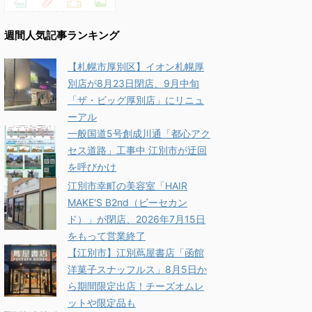
週間人気記事ランキング
【札幌市厚別区】イオン札幌厚
別店が8月23日閉店、9月中旬
「ザ・ビッグ厚別店」にリニュ
ーアル
一般国道5号創成川通「都心アク
セス道路」工事中 江別市が迂回
を呼びかけ
江別市幸町の美容室「HAIR
MAKE'S B2nd（ビーセカン
ド）」が閉店、2026年7月15日
をもって営業終了
【江別市】江別蔦屋書店「函館
洋菓子スナッフルス」8月5日か
ら期間限定出店！チーズオムレ
ットや限定品も