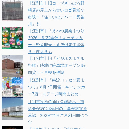
【江別市】旧コープさっぽろ野
幌店の屋上から古いロゴ看板が
出現！「住まいのデパート長谷
川」も
【江別市】「えべつ農業まつり
2026」8/22開催！キッチンカ
ー・野菜即売・えぞ但馬牛串焼
き・餅まきも
【江別市】旧「ビジネスホテル
野幌」跡地に駐車場オープン 時
間貸し・月極を併設
【江別市】「納涼コミセン夏ま
つり」8月2日開催！キッチンカ
ー7店・ステージ時間まとめ
江別市役所の新庁舎建設へ、市
議会が約123億円の工事契約案を
承認 2029年1月ごろ利用開始予
定