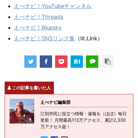
えべナビ！YouTubeチャンネル
えべナビ！Threads
えべナビ！Bluesky
えべナビ！SNSリンク集
（lit.Link）
この記事を書いた人
えべナビ編集部
江別市民に役立つ情報・速報を（ほぼ）毎日
更新！ 月間最高113万アクセス、累計2,330
万アクセス超！