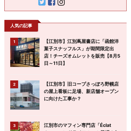
人気の記事
【江別市】江別蔦屋書店に「函館洋
1
菓子スナッフルス」が期間限定出
店！チーズオムレットを販売【8月5
日～11日】
【江別市】旧コープさっぽろ野幌店
2
の屋上看板に足場、新店舗オープン
に向けた工事か？
江別市のマフィン専門店「Éclat
3