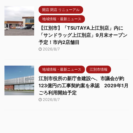
開店 閉店 リニューアル
地域情報・最新ニュース
【江別市】「TSUTAYA上江別店」内に
「サンドラッグ上江別店」9月末オープン
予定！市内2店舗目
2026/8/7
地域情報・最新ニュース
江別市情報
江別市役所の新庁舎建設へ、市議会が約
123億円の工事契約案を承認 2029年1月
ごろ利用開始予定
2026/8/7