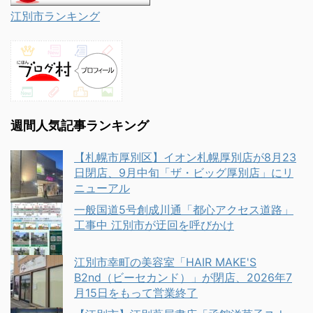
江別市ランキング
週間人気記事ランキング
【札幌市厚別区】イオン札幌厚別店が8月23
日閉店、9月中旬「ザ・ビッグ厚別店」にリ
ニューアル
一般国道5号創成川通「都心アクセス道路」
工事中 江別市が迂回を呼びかけ
江別市幸町の美容室「HAIR MAKE'S
B2nd（ビーセカンド）」が閉店、2026年7
月15日をもって営業終了