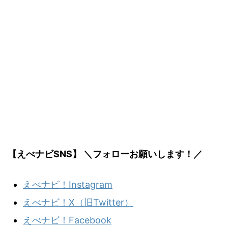
【えべナビSNS】 ＼フォローお願いします！／
えべナビ！Instagram
えべナビ！X（旧Twitter）
えべナビ！Facebook