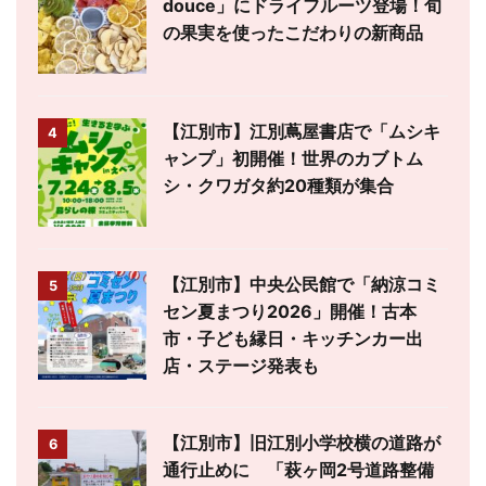
douce」にドライフルーツ登場！旬
の果実を使ったこだわりの新商品
【江別市】江別蔦屋書店で「ムシキ
4
ャンプ」初開催！世界のカブトム
シ・クワガタ約20種類が集合
【江別市】中央公民館で「納涼コミ
5
セン夏まつり2026」開催！古本
市・子ども縁日・キッチンカー出
店・ステージ発表も
【江別市】旧江別小学校横の道路が
6
通行止めに 「萩ヶ岡2号道路整備