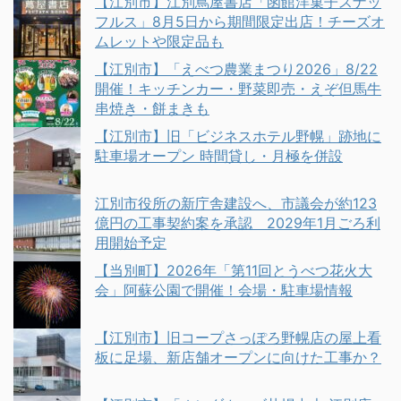
【江別市】江別蔦屋書店「函館洋菓子スナッ
フルス」8月5日から期間限定出店！チーズオ
ムレットや限定品も
【江別市】「えべつ農業まつり2026」8/22
開催！キッチンカー・野菜即売・えぞ但馬牛
串焼き・餅まきも
【江別市】旧「ビジネスホテル野幌」跡地に
駐車場オープン 時間貸し・月極を併設
江別市役所の新庁舎建設へ、市議会が約123
億円の工事契約案を承認 2029年1月ごろ利
用開始予定
【当別町】2026年「第11回とうべつ花火大
会」阿蘇公園で開催！会場・駐車場情報
【江別市】旧コープさっぽろ野幌店の屋上看
板に足場、新店舗オープンに向けた工事か？