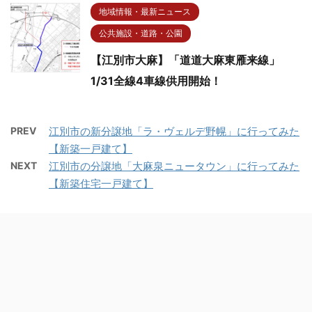
地域情報・最新ニュース
公共施設・道路・公園
【江別市大麻】「道道大麻東雁来線」
1/31全線4車線供用開始！
PREV
江別市の新分譲地「ラ・ヴェルデ野幌」に行ってみた
【新築一戸建て】
NEXT
江別市の分譲地「大麻泉ニュータウン」に行ってみた
【新築住宅一戸建て】