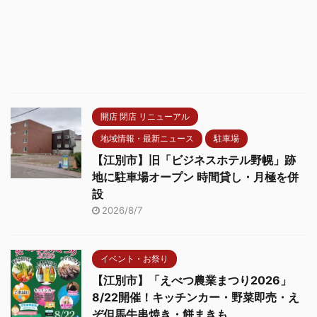
開店 閉店 リニューアル
地域情報・最新ニュース
駐車場
【江別市】旧「ビジネスホテル野幌」跡
地に駐車場オープン 時間貸し・月極を併
設
2026/8/7
イベント・お祭り
【江別市】「えべつ農業まつり2026」
8/22開催！キッチンカー・野菜即売・え
ぞ但馬牛串焼き・餅まきも