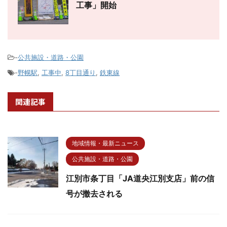
工事」開始
-
公共施設・道路・公園
-
野幌駅
,
工事中
,
8丁目通り
,
鉄東線
関連記事
地域情報・最新ニュース
公共施設・道路・公園
江別市条丁目「JA道央江別支店」前の信
号が撤去される