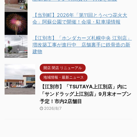
【当別町】2026年「第11回とうべつ花火大
会」阿蘇公園で開催！会場・駐車場情報
【江別市】「ホンダカーズ札幌中央 江別店」
増改築工事が進行中 店舗裏手に鉄骨造の新
建物
開店 閉店 リニューアル
地域情報・最新ニュース
【江別市】「TSUTAYA上江別店」内に
「サンドラッグ上江別店」9月末オープン
予定！市内2店舗目
2026/8/7