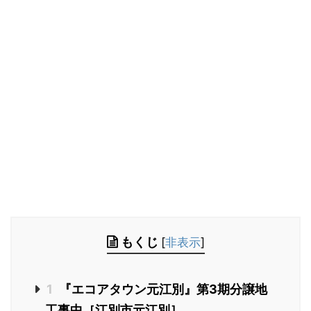
もくじ
[
非表示
]
1
『エコアタウン元江別』第3期分譲地
工事中［江別市元江別］