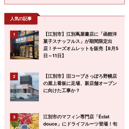
人気の記事
【江別市】江別蔦屋書店に「函館洋
1
菓子スナッフルス」が期間限定出
店！チーズオムレットを販売【8月5
日～11日】
【江別市】旧コープさっぽろ野幌店
2
の屋上看板に足場、新店舗オープン
に向けた工事か？
江別市のマフィン専門店「Éclat
3
douce」にドライフルーツ登場！旬