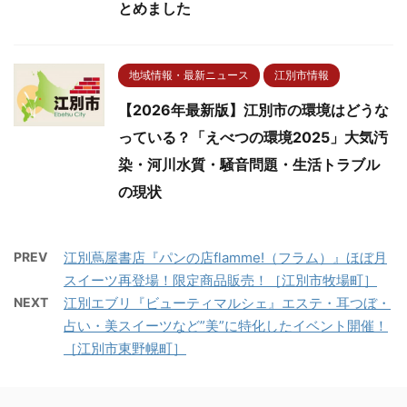
とめました
地域情報・最新ニュース
江別市情報
【2026年最新版】江別市の環境はどうな
っている？「えべつの環境2025」大気汚
染・河川水質・騒音問題・生活トラブル
の現状
PREV
江別蔦屋書店『パンの店flamme!（フラム）』ほぼ月
スイーツ再登場！限定商品販売！［江別市牧場町］
NEXT
江別エブリ『ビューティマルシェ』エステ・耳つぼ・
占い・美スイーツなど”美”に特化したイベント開催！
［江別市東野幌町］