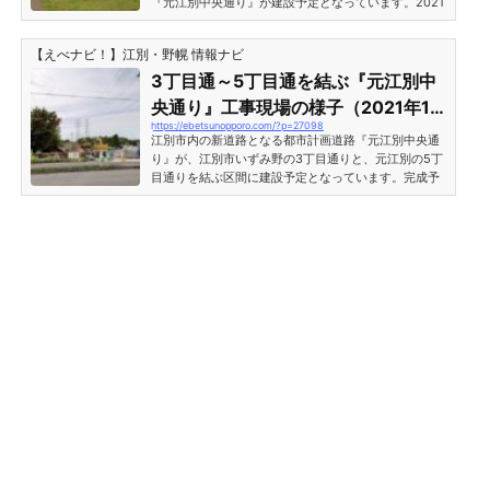
『元江別中央通り』が建設予定となっています。2021
年度から3丁目通り側から工事が始まり、完成は2026
年度を予定しているとのことです。【江別市】3丁目
【えべナビ！】江別・野幌 情報ナビ
通と5丁目通を結ぶ『元江別中央通』を新設 2026年度
完成予定 https://www.city.ebetsu.hokkaido.jp/uploa
3丁目通～5丁目通を結ぶ『元江別中
ded/attachment/41719.pdf江別市いずみ野・元江別に
央通り』工事現場の様子（2021年10
建設予定の新道路『元江別中央通』の計画図。『元江
https://ebetsunopporo.com/?p=27098
月1日現在）
別中央通り』は、3丁目通りの『市営墓地やすらぎ
江別市内の新道路となる都市計画道路『元江別中央通
苑・江別市葬祭場』...
り』が、江別市いずみ野の3丁目通りと、元江別の5丁
目通りを結ぶ区間に建設予定となっています。完成予
定は2026年度となっており、開通はかなり先の話では
ありますが、2021年10月現在、3丁目通り側から既に
工事が始まっていたのでリポートします。上記の写真
は『江別市営墓地・やすらぎ苑』の入口手前の様子。
道路工事が行われている場所は送電線の脇です。 ※道
路計画図・地図については下記の記事をご参照くださ
い。3丁目通～5丁目通を結ぶ『元江別中央通り』工事
現場の様子（2...