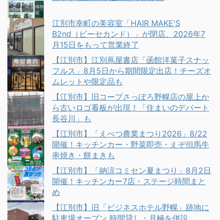
江別市幸町の美容室「HAIR MAKE'S
B2nd（ビーセカンド）」が閉店、2026年7
月15日をもって営業終了
【江別市】江別蔦屋書店「函館洋菓子スナッ
フルス」8月5日から期間限定出店！チーズオ
ムレットや限定品も
【江別市】旧コープさっぽろ野幌店の屋上か
ら古いロゴ看板が出現！「住まいのデパート
長谷川」も
【江別市】「えべつ農業まつり2026」8/22
開催！キッチンカー・野菜即売・えぞ但馬牛
串焼き・餅まきも
【江別市】「納涼コミセン夏まつり」8月2日
開催！キッチンカー7店・ステージ時間まと
め
【江別市】旧「ビジネスホテル野幌」跡地に
駐車場オープン 時間貸し・月極を併設