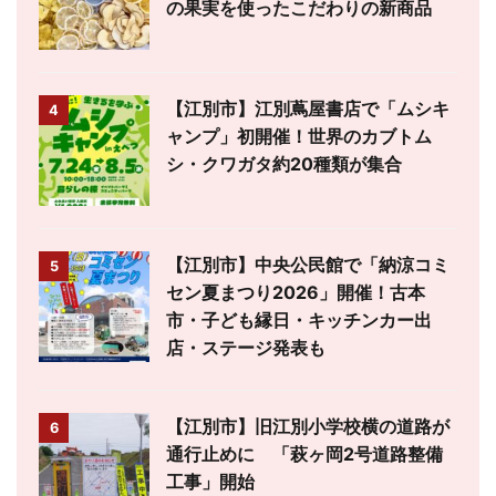
の果実を使ったこだわりの新商品
【江別市】江別蔦屋書店で「ムシキ
4
ャンプ」初開催！世界のカブトム
シ・クワガタ約20種類が集合
【江別市】中央公民館で「納涼コミ
5
セン夏まつり2026」開催！古本
市・子ども縁日・キッチンカー出
店・ステージ発表も
【江別市】旧江別小学校横の道路が
6
通行止めに 「萩ヶ岡2号道路整備
工事」開始