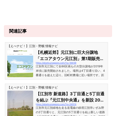
関連記事
【えべナビ！】江別・野幌 情報ナビ
【札幌近郊】元江別に巨大分譲地
「エコアタウン元江別」第1期販売開
https://ebetsunopporo.com/?p=18659
始
江別市元江別にて全86区画もの大型分譲地が2019年
末頃に販売開始されました。場所は4丁目通り沿い、4
番通りを超えた辺り。旧町村農場に近い場所です。距
離的には江別蔦屋書店も近い、閑静な住宅街となって
おり、注目が集まりそうです。エコアタウン元江別
【えべナビ！】江別・野幌 情報ナビ
（江別市元江別）分譲地の場所エコアタウン元江別を
販売している神出建設公式サイトによる地図。地図に
【江別市 新道路】3丁目通と5丁目通
示されている分譲地エリアはかなり広大な敷地があり
を結ぶ『元江別中央通』を新設 2026
ます。今回は「第一期」とありますので、宅地はまだ
https://ebetsunopporo.com/?p=24914
年度完成予定
広がるのかも知れません。 札幌通勤圏で500万円の分
江別市元江別緑地を走る送電線の鉄塔江別市いずみ野
譲地今回販売開始...
の3丁目通りと、元江別の5丁目通りを結ぶ新しい道路