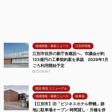
地域情報・最新ニュース
江別市情報
江別市役所の新庁舎建設へ、市議会が約
123億円の工事契約案を承認 2029年1月
ごろ利用開始予定
2026/8/7
開店 閉店 リニューアル
地域情報・最新ニュース
駐車場
【江別市】旧「ビジネスホテル野幌」跡
地に駐車場オープン 時間貸し・月極を併