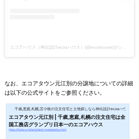
エコアハウス（神出設計ecoaハウス）(@ecoahouse)がシェアした投稿
なお、エコアタウン元江別の分譲地についての詳細
は以下の公式サイトをご参照ください。
千歳,恵庭,札幌,苫小牧の注文住宅と土地探しなら神出設計ecoaハウス
エコアタウン元江別 | 千歳,恵庭,札幌の注文住宅は全
国工務店グランプリ日本一のエコアハウス
https://jinde.co.jp/land/land-motoebetsu.html