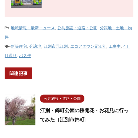
-
地域情報・最新ニュース
,
公共施設・道路・公園
,
分譲地・土地・物
件
-
新築住宅
,
分譲地
,
江別市元江別
,
エコアタウン元江別
,
工事中
,
4丁
目通り
,
バス停
関連記事
公共施設・道路・公園
江別・錦町公園の桜開花・お花見に行っ
てみた［江別市錦町］