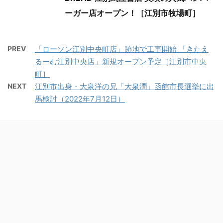
ーガー店オープン！［江別市牧場町］
PREV
「ローソン江別中央町店」跡地で工事開始 「きたえ
るーむ江別中央店」新規オープン予定［江別市中央
町］
NEXT
江別市出身・大泉洋の兄「大泉潤」函館市長選挙に出
馬検討（2022年7月12日）