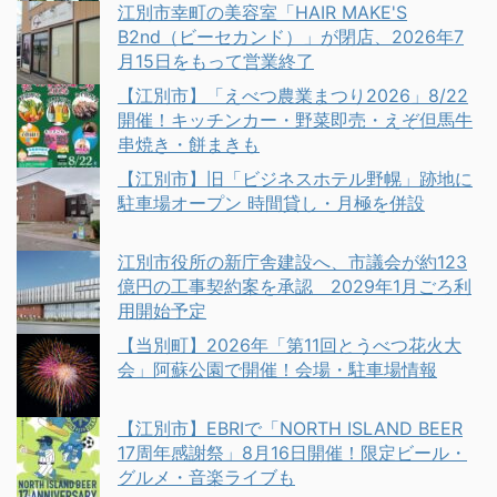
江別市幸町の美容室「HAIR MAKE'S
B2nd（ビーセカンド）」が閉店、2026年7
月15日をもって営業終了
【江別市】「えべつ農業まつり2026」8/22
開催！キッチンカー・野菜即売・えぞ但馬牛
串焼き・餅まきも
【江別市】旧「ビジネスホテル野幌」跡地に
駐車場オープン 時間貸し・月極を併設
江別市役所の新庁舎建設へ、市議会が約123
億円の工事契約案を承認 2029年1月ごろ利
用開始予定
【当別町】2026年「第11回とうべつ花火大
会」阿蘇公園で開催！会場・駐車場情報
【江別市】EBRIで「NORTH ISLAND BEER
17周年感謝祭」8月16日開催！限定ビール・
グルメ・音楽ライブも