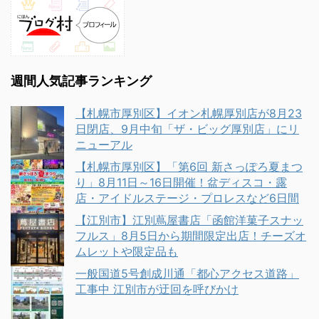
週間人気記事ランキング
【札幌市厚別区】イオン札幌厚別店が8月23
日閉店、9月中旬「ザ・ビッグ厚別店」にリ
ニューアル
【札幌市厚別区】「第6回 新さっぽろ夏まつ
り」8月11日～16日開催！盆ディスコ・露
店・アイドルステージ・プロレスなど6日間
【江別市】江別蔦屋書店「函館洋菓子スナッ
フルス」8月5日から期間限定出店！チーズオ
ムレットや限定品も
一般国道5号創成川通「都心アクセス道路」
工事中 江別市が迂回を呼びかけ