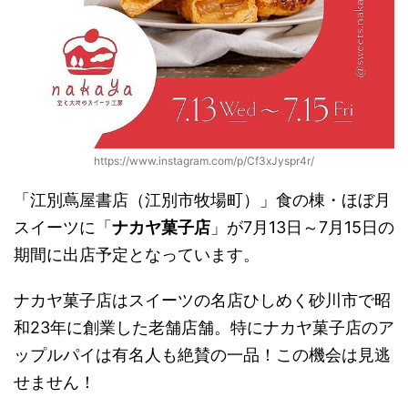
https://www.instagram.com/p/Cf3xJyspr4r/
「江別蔦屋書店（江別市牧場町）」食の棟・ほぼ月
スイーツに「
ナカヤ菓子店
」が7月13日～7月15日の
期間に出店予定となっています。
ナカヤ菓子店はスイーツの名店ひしめく砂川市で昭
和23年に創業した老舗店舗。特にナカヤ菓子店のア
ップルパイは有名人も絶賛の一品！この機会は見逃
せません！