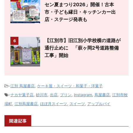
セン夏まつり2026」開催！古本
市・子ども縁日・キッチンカー出
店・ステージ発表も
【江別市】旧江別小学校横の道路が
6
通行止めに 「萩ヶ岡2号道路整備
工事」開始
-
江別 蔦屋書店
,
ケーキ屋・スイーツ・和菓子・洋菓子
-
ナカヤ菓子店
,
砂川市
,
出店
,
プリン
,
Instagram
,
蔦屋書店
,
江別市牧
場町
,
江別蔦屋書店
,
ほぼ月スイーツ
,
スイーツ
,
アップルパイ
関連記事