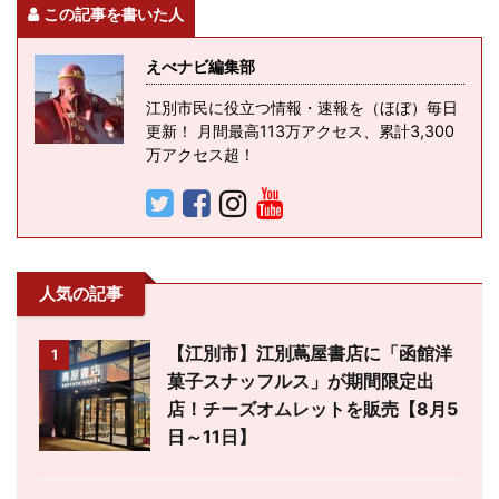
この記事を書いた人
えべナビ編集部
江別市民に役立つ情報・速報を（ほぼ）毎日
更新！ 月間最高113万アクセス、累計3,300
万アクセス超！
人気の記事
【江別市】江別蔦屋書店に「函館洋
1
菓子スナッフルス」が期間限定出
店！チーズオムレットを販売【8月5
日～11日】