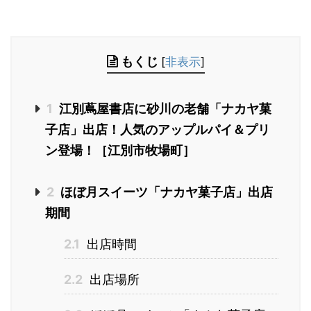
もくじ
[
非表示
]
1
江別蔦屋書店に砂川の老舗「ナカヤ菓
子店」出店！人気のアップルパイ＆プリ
ン登場！［江別市牧場町］
2
ほぼ月スイーツ「ナカヤ菓子店」出店
期間
2.1
出店時間
2.2
出店場所