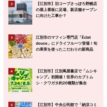
【江別市】旧コープさっぽろ野幌店
2
の屋上看板に足場、新店舗オープン
に向けた工事か？
江別市のマフィン専門店「Éclat
3
douce」にドライフルーツ登場！旬
の果実を使ったこだわりの新商品
【江別市】江別蔦屋書店で「ムシキ
4
ャンプ」初開催！世界のカブトム
シ・クワガタ約20種類が集合
【江別市】中央公民館で「納涼コミ
5