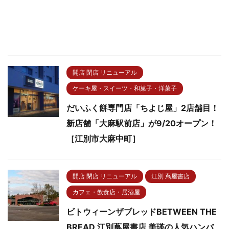
開店 閉店 リニューアル
ケーキ屋・スイーツ・和菓子・洋菓子
だいふく餅専門店「ちよじ屋」2店舗目！
新店舗「大麻駅前店」が9/20オープン！
［江別市大麻中町］
開店 閉店 リニューアル
江別 蔦屋書店
カフェ・飲食店・居酒屋
ビトウィーンザブレッドBETWEEN THE
BREAD 江別蔦屋書店 美瑛の人気ハンバ