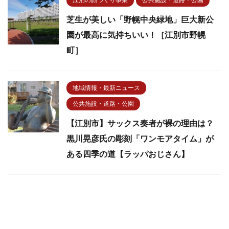
芝生が美しい「野幌中央緑地」巨大新公
園が最高に気持ちいい！［江別市野幌
町］
地域情報・最新ニュース
公共施設・道路・公園
【江別市】サックス奏者が裸の理由は？
黒川晃彦氏の彫刻「ワンモアタイム」が
ある四季の道【ラッパおじさん】