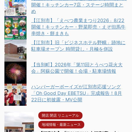
開催！キッチンカー7店・ステージ時間まと
め
【江別市】「えべつ農業まつり2026」8/22
開催！キッチンカー・野菜即売・えぞ但馬牛
串焼き・餅まきも
【江別市】旧「ビジネスホテル野幌」跡地に
駐車場オープン 時間貸し・月極を併設
【当別町】2026年「第11回とうべつ花火大
会」阿蘇公園で開催！会場・駐車場情報
ハンバーガーボーイズが江別市応援ソング
「Oh Good Day EBETSU」完成報告！8月
22日に初披露・MV公開
開店 閉店 リニューアル
地域情報・最新ニュース