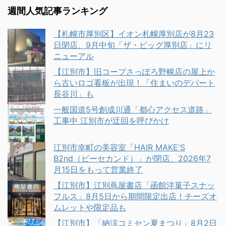
週間人気記事ランキング
【札幌市厚別区】イオン札幌厚別店が8月23
日閉店、9月中旬「ザ・ビッグ厚別店」にリ
ニューアル
【江別市】旧コープさっぽろ野幌店の屋上か
ら古いロゴ看板が出現！「住まいのデパート
長谷川」も
一般国道5号創成川通「都心アクセス道路」
工事中 江別市が迂回を呼びかけ
江別市幸町の美容室「HAIR MAKE'S
B2nd（ビーセカンド）」が閉店、2026年7
月15日をもって営業終了
【江別市】江別蔦屋書店「函館洋菓子スナッ
フルス」8月5日から期間限定出店！チーズオ
ムレットや限定品も
【江別市】「納涼コミセン夏まつり」8月2日