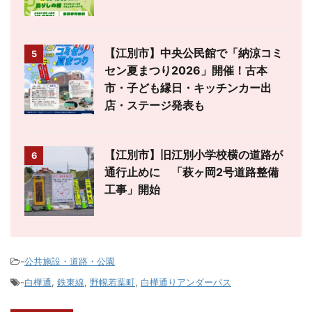
【江別市】中央公民館で「納涼コミ
5
セン夏まつり2026」開催！古本
市・子ども縁日・キッチンカー出
店・ステージ発表も
【江別市】旧江別小学校横の道路が
6
通行止めに 「萩ヶ岡2号道路整備
工事」開始
-
公共施設・道路・公園
-
白樺通
,
鉄東線
,
野幌若葉町
,
白樺通りアンダーパス