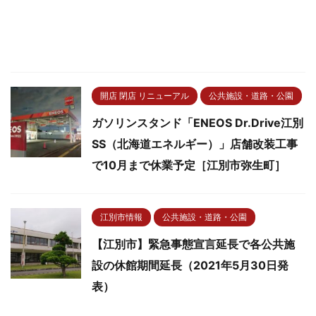
開店 閉店 リニューアル
公共施設・道路・公園
ガソリンスタンド「ENEOS Dr.Drive江別
SS（北海道エネルギー）」店舗改装工事
で10月まで休業予定［江別市弥生町］
江別市情報
公共施設・道路・公園
【江別市】緊急事態宣言延長で各公共施
設の休館期間延長（2021年5月30日発
表）