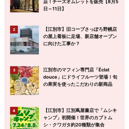
店！チーズオムレットを販売【8月5
日～11日】
【江別市】旧コープさっぽろ野幌店
2
の屋上看板に足場、新店舗オープン
に向けた工事か？
江別市のマフィン専門店「Éclat
3
douce」にドライフルーツ登場！旬
の果実を使ったこだわりの新商品
【江別市】江別蔦屋書店で「ムシキ
4
ャンプ」初開催！世界のカブトム
シ・クワガタ約20種類が集合