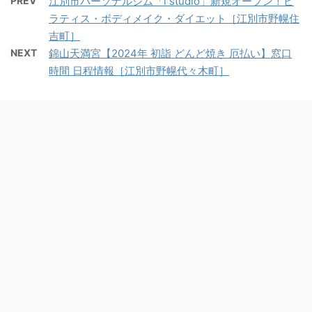
PREV
江別市パーソナルジム「i studio」新規オープン！ピ
ラティス・ボディメイク・ダイエット［江別市野幌住
吉町］
NEXT
錦山天満宮【2024年 初詣 どんど焼き 厄払い】窓口
時間 日程情報［江別市野幌代々木町］