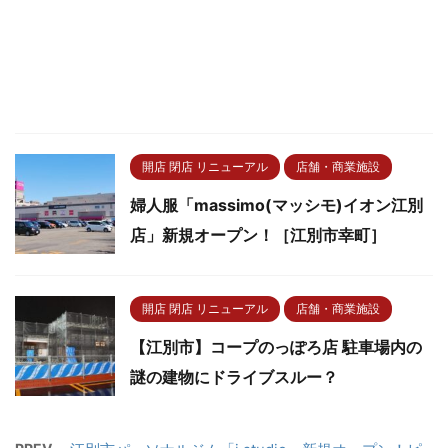
開店 閉店 リニューアル
店舗・商業施設
婦人服「massimo(マッシモ)イオン江別
店」新規オープン！［江別市幸町］
開店 閉店 リニューアル
店舗・商業施設
【江別市】コープのっぽろ店 駐車場内の
謎の建物にドライブスルー？