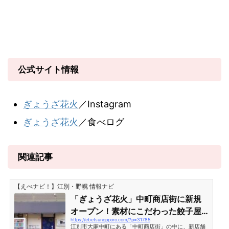
公式サイト情報
ぎょうざ花火
／Instagram
ぎょうざ花火
／食べログ
関連記事
【えべナビ！】江別・野幌 情報ナビ
「ぎょうざ花火」中町商店街に新規
オープン！素材にこだわった餃子屋
https://ebetsunopporo.com/?p=31785
さん［江別市大麻中町］
江別市大麻中町にある「中町商店街」の中に、新店舗