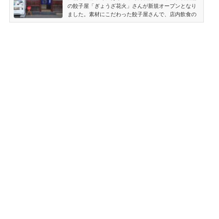
の餃子屋「ぎょうざ花火」さんが新規オープンとなり
ました。素材にこだわった餃子屋さんで、店内飲食の
他テイクアウトも可能とのことです。「ぎょうざ花
火」中町商店街に新規オープン！素材にこだわった餃
子屋さん［江別市大麻中町］2022年6月3日、中町商
店街に新規オープンとなった餃子屋「ぎょうざ花火」
さん（江別市大麻中町1-35）。場所は以前、「串処 河
（かわ）」さんが営業していたテナントです。 ぎょう
ざ花火 メニュー一覧表 値段薫り高い北海道産小麦ブレ
ンドを使用し...