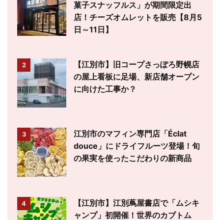
菓子スナッフルス」が期間限定出
店！チーズオムレットを販売【8月5
日～11日】
【江別市】旧コープさっぽろ野幌店
2
の屋上看板に足場、新店舗オープン
に向けた工事か？
江別市のマフィン専門店「Éclat
3
douce」にドライフルーツ登場！旬
の果実を使ったこだわりの新商品
【江別市】江別蔦屋書店で「ムシキ
4
ャンプ」初開催！世界のカブトム