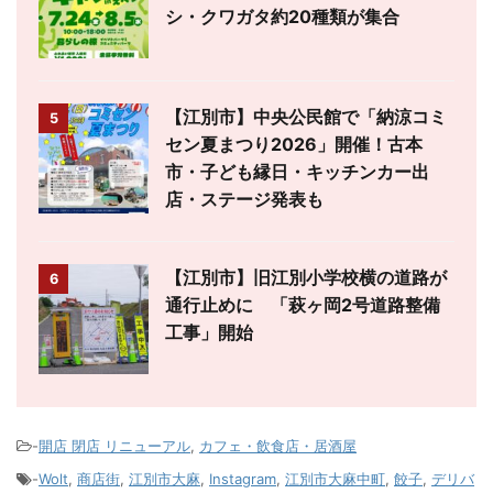
シ・クワガタ約20種類が集合
【江別市】中央公民館で「納涼コミ
5
セン夏まつり2026」開催！古本
市・子ども縁日・キッチンカー出
店・ステージ発表も
【江別市】旧江別小学校横の道路が
6
通行止めに 「萩ヶ岡2号道路整備
工事」開始
-
開店 閉店 リニューアル
,
カフェ・飲食店・居酒屋
-
Wolt
,
商店街
,
江別市大麻
,
Instagram
,
江別市大麻中町
,
餃子
,
デリバ