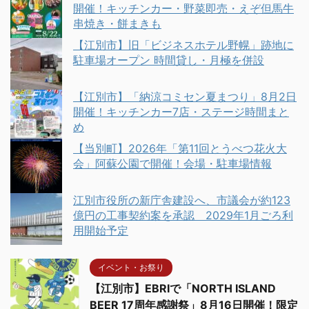
開催！キッチンカー・野菜即売・えぞ但馬牛
串焼き・餅まきも
【江別市】旧「ビジネスホテル野幌」跡地に
駐車場オープン 時間貸し・月極を併設
【江別市】「納涼コミセン夏まつり」8月2日
開催！キッチンカー7店・ステージ時間まと
め
【当別町】2026年「第11回とうべつ花火大
会」阿蘇公園で開催！会場・駐車場情報
江別市役所の新庁舎建設へ、市議会が約123
億円の工事契約案を承認 2029年1月ごろ利
用開始予定
イベント・お祭り
【江別市】EBRIで「NORTH ISLAND
BEER 17周年感謝祭」8月16日開催！限定