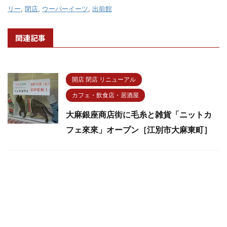
リー
,
閉店
,
ウーバーイーツ
,
出前館
関連記事
開店 閉店 リニューアル
カフェ・飲食店・居酒屋
大麻銀座商店街に毛糸と雑貨「ニットカ
フェ來來」オープン［江別市大麻東町］