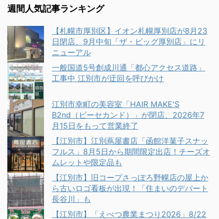
週間人気記事ランキング
【札幌市厚別区】イオン札幌厚別店が8月23
日閉店、9月中旬「ザ・ビッグ厚別店」にリ
ニューアル
一般国道5号創成川通「都心アクセス道路」
工事中 江別市が迂回を呼びかけ
江別市幸町の美容室「HAIR MAKE'S
B2nd（ビーセカンド）」が閉店、2026年7
月15日をもって営業終了
【江別市】江別蔦屋書店「函館洋菓子スナッ
フルス」8月5日から期間限定出店！チーズオ
ムレットや限定品も
【江別市】旧コープさっぽろ野幌店の屋上か
ら古いロゴ看板が出現！「住まいのデパート
長谷川」も
【江別市】「えべつ農業まつり2026」8/22