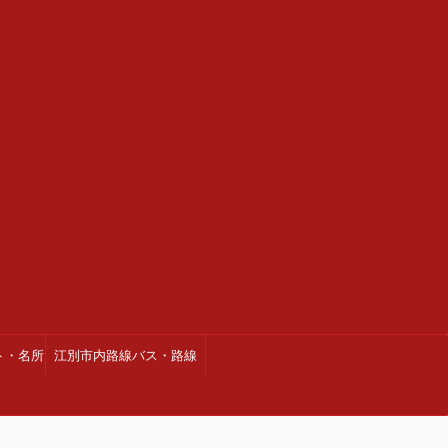
ト・名所
江別市内路線バス・路線
図・時刻表