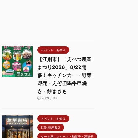
イベント・お祭り
【江別市】「えべつ農業
まつり2026」8/22開
催！キッチンカー・野菜
即売・えぞ但馬牛串焼
き・餅まきも
2026/8/6
イベント・お祭り
江別 蔦屋書店
ケーキ屋・スイーツ・和菓子・洋菓子