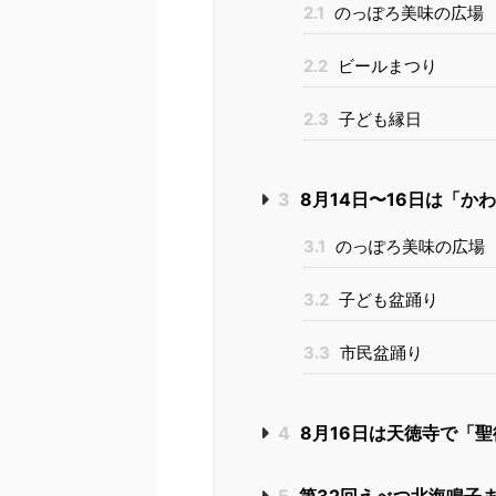
2.1
のっぽろ美味の広場
2.2
ビールまつり
2.3
子ども縁日
3
8月14日〜16日は「か
3.1
のっぽろ美味の広場
3.2
子ども盆踊り
3.3
市民盆踊り
4
8月16日は天徳寺で「