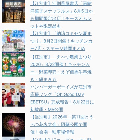
【江別市】江別蔦屋書店「函館
洋菓子スナッフルス」8月5日か
ら期間限定出店！チーズオムレ
ットや限定品も
【江別市】「納涼コミセン夏ま
つり」8月2日開催！キッチンカ
ー7店・ステージ時間まとめ
【江別市】「えべつ農業まつり
2026」8/22開催！キッチンカ
ー・野菜即売・えぞ但馬牛串焼
き・餅まきも
ハンバーガーボーイズが江別市
応援ソング「Oh Good Day
EBETSU」完成報告！8月22日に
初披露・MV公開
【当別町】2026年「第11回とう
べつ花火大会」阿蘇公園で開
催！会場・駐車場情報