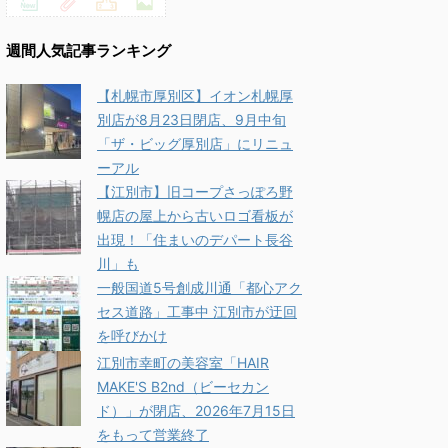
週間人気記事ランキング
【札幌市厚別区】イオン札幌厚
別店が8月23日閉店、9月中旬
「ザ・ビッグ厚別店」にリニュ
ーアル
【江別市】旧コープさっぽろ野
幌店の屋上から古いロゴ看板が
出現！「住まいのデパート長谷
川」も
一般国道5号創成川通「都心アク
セス道路」工事中 江別市が迂回
を呼びかけ
江別市幸町の美容室「HAIR
MAKE'S B2nd（ビーセカン
ド）」が閉店、2026年7月15日
をもって営業終了