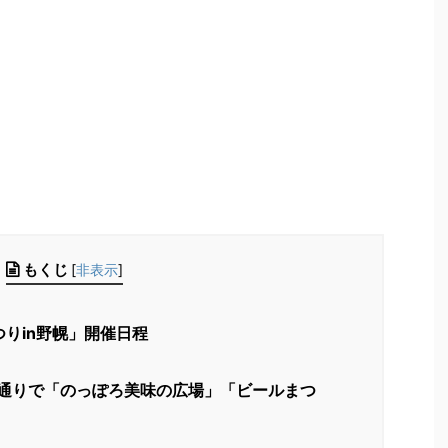
もくじ
[
非表示
]
つりin野幌」開催日程
目通りで「のっぽろ美味の広場」「ビールまつ