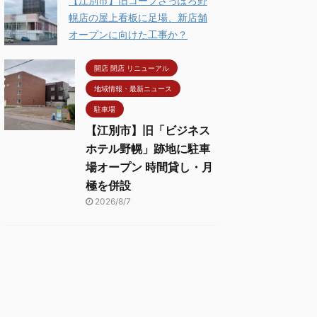
【江別市】旧コープさっぽろ野
幌店の屋上看板に足場、新店舗
オープンに向けた工事か？
開店 閉店 リニューアル
地域情報・最新ニュース
駐車場
【江別市】旧「ビジネス
ホテル野幌」跡地に駐車
場オープン 時間貸し・月
極を併設
2026/8/7