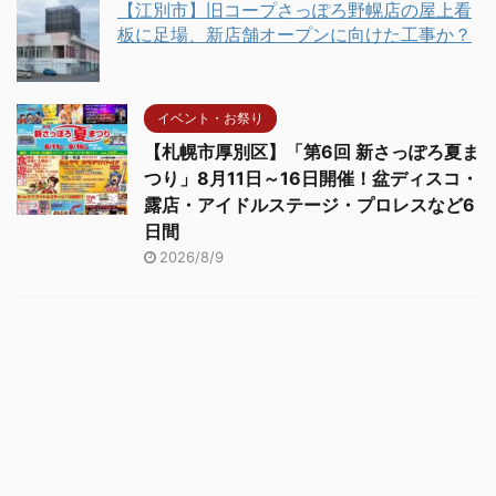
【江別市】旧コープさっぽろ野幌店の屋上看
板に足場、新店舗オープンに向けた工事か？
イベント・お祭り
【札幌市厚別区】「第6回 新さっぽろ夏ま
つり」8月11日～16日開催！盆ディスコ・
露店・アイドルステージ・プロレスなど6
日間
2026/8/9