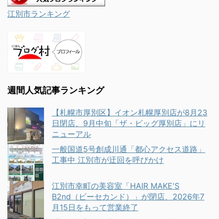
江別市ランキング
週間人気記事ランキング
【札幌市厚別区】イオン札幌厚別店が8月23
日閉店、9月中旬「ザ・ビッグ厚別店」にリ
ニューアル
一般国道5号創成川通「都心アクセス道路」
工事中 江別市が迂回を呼びかけ
江別市幸町の美容室「HAIR MAKE'S
B2nd（ビーセカンド）」が閉店、2026年7
月15日をもって営業終了