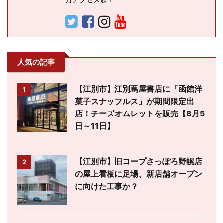
人気の記事
【江別市】江別蔦屋書店に「函館洋
1
菓子スナッフルス」が期間限定出
店！チーズオムレットを販売【8月5
日～11日】
【江別市】旧コープさっぽろ野幌店
2
の屋上看板に足場、新店舗オープン
に向けた工事か？