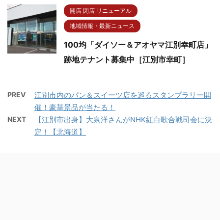
開店 閉店 リニューアル
地域情報・最新ニュース
100均「ダイソー＆アオヤマ江別幸町店」
跡地テナント募集中［江別市幸町］
PREV
江別市内のパン＆スイーツ店を巡るスタンプラリー開
催！豪華景品が当たる！
NEXT
【江別市出身】大泉洋さんがNHK紅白歌合戦司会に決
定！【北海道】