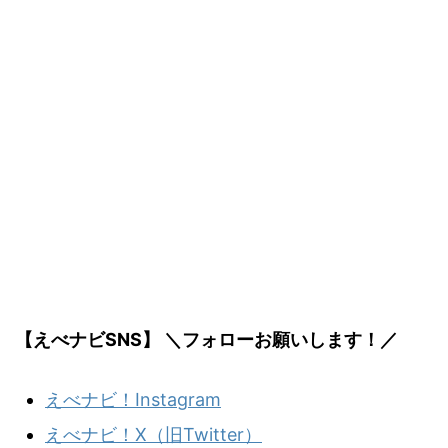
【えべナビSNS】 ＼フォローお願いします！／
えべナビ！Instagram
えべナビ！X（旧Twitter）