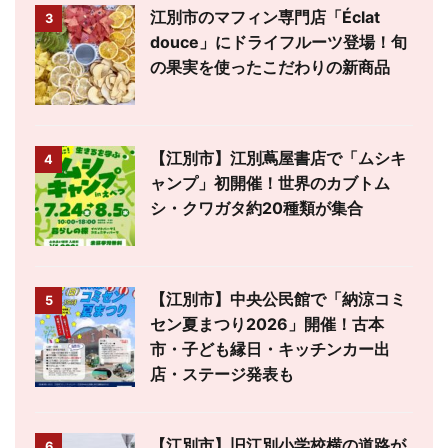
江別市のマフィン専門店「Éclat
3
douce」にドライフルーツ登場！旬
の果実を使ったこだわりの新商品
【江別市】江別蔦屋書店で「ムシキ
4
ャンプ」初開催！世界のカブトム
シ・クワガタ約20種類が集合
【江別市】中央公民館で「納涼コミ
5
セン夏まつり2026」開催！古本
市・子ども縁日・キッチンカー出
店・ステージ発表も
【江別市】旧江別小学校横の道路が
6