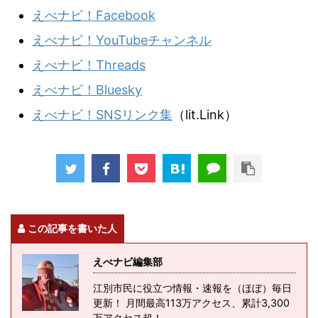
えべナビ！Facebook
えべナビ！YouTubeチャンネル
えべナビ！Threads
えべナビ！Bluesky
えべナビ！SNSリンク集
（lit.Link）
この記事を書いた人
えべナビ編集部
江別市民に役立つ情報・速報を（ほぼ）毎日
更新！ 月間最高113万アクセス、累計3,300
万アクセス超！