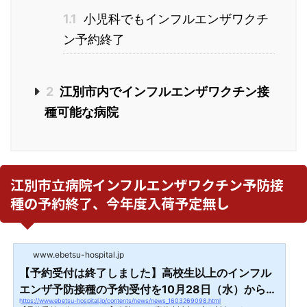
1.1
小児科でもインフルエンザワクチ
ン予約終了
2
江別市内でインフルエンザワクチン接
種可能な病院
江別市立病院インフルエンザワクチン予防接
種の予約終了、今年度入荷予定無し
www.ebetsu-hospital.jp
【予約受付は終了しました】高校生以上のインフル
エンザ予防接種の予約受付を10月28日（水）から開
https://www.ebetsu-hospital.jp/contents/news/news_1603269098.html
始します。 | 江別市立病院からのお知らせ / 江別市立