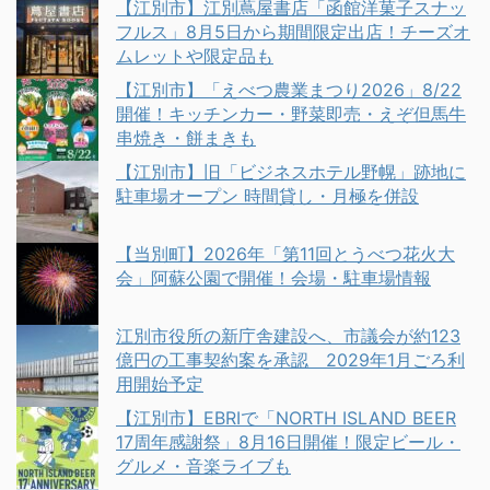
【江別市】江別蔦屋書店「函館洋菓子スナッ
フルス」8月5日から期間限定出店！チーズオ
ムレットや限定品も
【江別市】「えべつ農業まつり2026」8/22
開催！キッチンカー・野菜即売・えぞ但馬牛
串焼き・餅まきも
【江別市】旧「ビジネスホテル野幌」跡地に
駐車場オープン 時間貸し・月極を併設
【当別町】2026年「第11回とうべつ花火大
会」阿蘇公園で開催！会場・駐車場情報
江別市役所の新庁舎建設へ、市議会が約123
億円の工事契約案を承認 2029年1月ごろ利
用開始予定
【江別市】EBRIで「NORTH ISLAND BEER
17周年感謝祭」8月16日開催！限定ビール・
グルメ・音楽ライブも