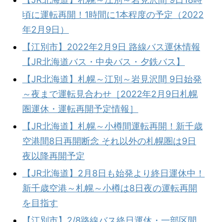
頃に運転再開！1時間に1本程度の予定（2022
年2月9日）
【江別市】2022年2月9日 路線バス運休情報
【JR北海道バス・中央バス・夕鉄バス】
【JR北海道】札幌～江別～岩見沢間 9日始発
～夜まで運転見合わせ［2022年2月9日札幌
圏運休・運転再開予定情報］
【JR北海道】札幌～小樽間運転再開！新千歳
空港間8日再開断念 それ以外の札幌圏は9日
夜以降再開予定
【JR北海道】2月8日も始発より終日運休中！
新千歳空港～札幌～小樽は8日夜の運転再開
を目指す
【江別市】2/8路線バス終日運休・一部区間