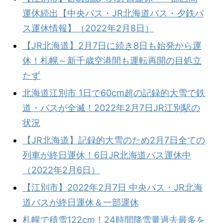
運休続出【中央バス・JR北海道バス・夕鉄バ
ス運休情報】（2022年2月8日）
【JR北海道】2月7日に続き8日も始発から運
休！札幌～新千歳空港間も運転再開の目処立
たず
北海道江別市 1日で60cm超の記録的大雪で鉄
道・バスが全滅！2022年2月7日JR江別駅の
状況
【JR北海道】記録的大雪のため2月7日全ての
列車が終日運休！6日JR北海道バス運休中
（2022年2月6日）
【江別市】2022年2月7日 中央バス・JR北海
道バスが終日運休＆一部運休
札幌で積雪122cm！24時間降雪量過去最多を