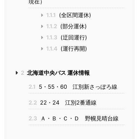
現在）
1.1.1
(全区間運休)
1.1.2
(部分運休)
1.1.3
(迂回運行)
1.1.4
(運行再開)
2
北海道中央バス 運休情報
2.1
5・55・60 江別新さっぽろ線
2.2
22・24 江別2番通線
2.3
Ａ・Ｂ・Ｃ・Ｄ 野幌見晴台線