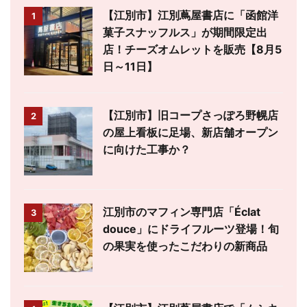
【江別市】江別蔦屋書店に「函館洋
1
菓子スナッフルス」が期間限定出
店！チーズオムレットを販売【8月5
日～11日】
【江別市】旧コープさっぽろ野幌店
2
の屋上看板に足場、新店舗オープン
に向けた工事か？
江別市のマフィン専門店「Éclat
3
douce」にドライフルーツ登場！旬
の果実を使ったこだわりの新商品