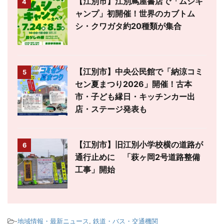
【江別市】江別蔦屋書店で「ムシキ
4
ャンプ」初開催！世界のカブトム
シ・クワガタ約20種類が集合
【江別市】中央公民館で「納涼コミ
5
セン夏まつり2026」開催！古本
市・子ども縁日・キッチンカー出
店・ステージ発表も
【江別市】旧江別小学校横の道路が
6
通行止めに 「萩ヶ岡2号道路整備
工事」開始
-
地域情報・最新ニュース
,
鉄道・バス・交通機関