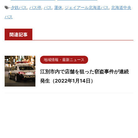
-
夕鉄バス
,
バス停
,
バス
,
運休
,
ジェイアール北海道バス
,
北海道中央
バス
関連記事
地域情報・最新ニュース
江別市内で店舗を狙った窃盗事件が連続
発生（2022年1月14日）