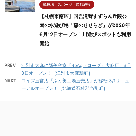
競技場・スポーツ・遊戯施設
【札幌市南区】国営滝野すずらん丘陵公
園の水遊び場「森のせせらぎ」が2026年
6月12日オープン！川遊びスポットも利用
開始
PREV
江別市大麻に新美容室「RoAg（ローグ）大麻店」3月
3日オープン！［江別市大麻新町］
NEXT
ロイズ直営店「ふと美工場直売店」が移転 3/1リニュ
ーアルオープン！［北海道石狩郡当別町］