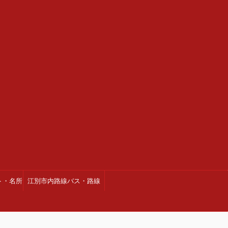
ト・名所
江別市内路線バス・路線
図・時刻表