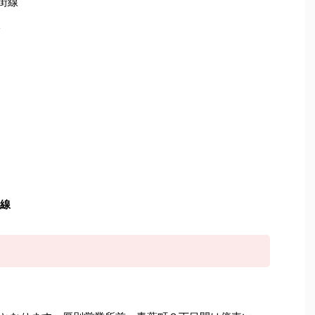
の街線
線
地線