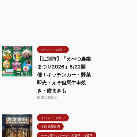
イベント・お祭り
【江別市】「えべつ農業
まつり2026」8/22開
催！キッチンカー・野菜
即売・えぞ但馬牛串焼
き・餅まきも
2026/8/6
イベント・お祭り
江別 蔦屋書店
ケーキ屋・スイーツ・和菓子・洋菓子