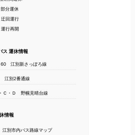
部分運休
迂回運行
運行再開
バス 運休情報
・60 江別新さっぽろ線
4 江別2番通線
・Ｃ・Ｄ 野幌見晴台線
運休情報
江別市内バス路線マップ