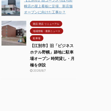
【江別市】旧コープさっぽろ野
幌店の屋上看板に足場、新店舗
オープンに向けた工事か？
開店 閉店 リニューアル
地域情報・最新ニュース
駐車場
【江別市】旧「ビジネス
ホテル野幌」跡地に駐車
場オープン 時間貸し・月
極を併設
2026/8/7