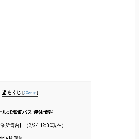
もくじ
[
非表示
]
ル北海道バス 運休情報
所管内】（2/24 12:30現在）
全区間運休