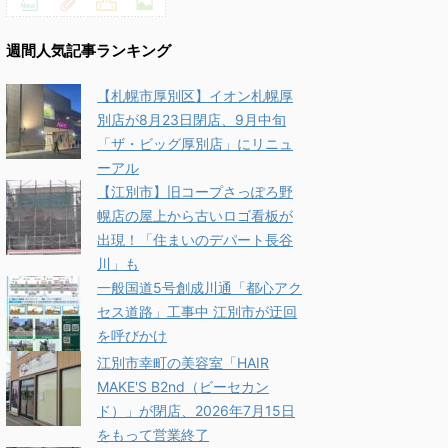
週間人気記事ランキング
【札幌市厚別区】イオン札幌厚
別店が8月23日閉店、9月中旬
「ザ・ビッグ厚別店」にリニュ
ーアル
【江別市】旧コープさっぽろ野
幌店の屋上から古いロゴ看板が
出現！「住まいのデパート長谷
川」も
一般国道5号創成川通「都心アク
セス道路」工事中 江別市が迂回
を呼びかけ
江別市幸町の美容室「HAIR
MAKE'S B2nd（ビーセカン
ド）」が閉店、2026年7月15日
をもって営業終了