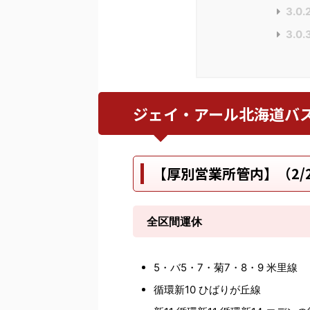
3.0.
3.0.
ジェイ・アール北海道バス
【厚別営業所管内】（2/24
全区間運休
5・バ5・7・菊7・8・9 米里線
循環新10 ひばりが丘線