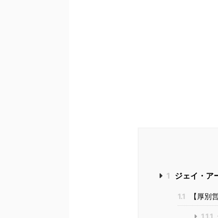
1
ジェイ・アー
1.1
【厚別営業
1.1.1