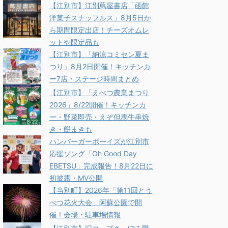
【江別市】江別蔦屋書店「函館
洋菓子スナッフルス」8月5日か
ら期間限定出店！チーズオムレ
ットや限定品も
【江別市】「納涼コミセン夏ま
つり」8月2日開催！キッチンカ
ー7店・ステージ時間まとめ
【江別市】「えべつ農業まつり
2026」8/22開催！キッチンカ
ー・野菜即売・えぞ但馬牛串焼
き・餅まきも
ハンバーガーボーイズが江別市
応援ソング「Oh Good Day
EBETSU」完成報告！8月22日に
初披露・MV公開
【当別町】2026年「第11回とう
べつ花火大会」阿蘇公園で開
催！会場・駐車場情報