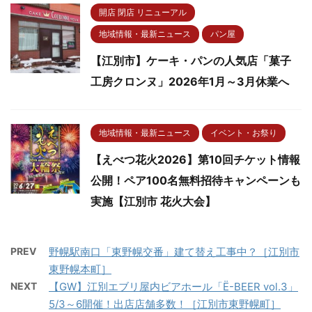
開店 閉店 リニューアル
地域情報・最新ニュース
パン屋
【江別市】ケーキ・パンの人気店「菓子
工房クロンヌ」2026年1月～3月休業へ
地域情報・最新ニュース
イベント・お祭り
【えべつ花火2026】第10回チケット情報
公開！ペア100名無料招待キャンペーンも
実施【江別市 花火大会】
PREV
野幌駅南口「東野幌交番」建て替え工事中？［江別市
東野幌本町］
NEXT
【GW】江別エブリ屋内ビアホール「Ё-BEER vol.3」
5/3～6開催！出店店舗多数！［江別市東野幌町］