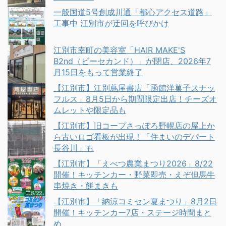
一般国道5号創成川通「都心アクセス道路」
工事中 江別市が迂回を呼びかけ
江別市幸町の美容室「HAIR MAKE'S
B2nd（ビーセカンド）」が閉店、2026年7
月15日をもって営業終了
【江別市】江別蔦屋書店「函館洋菓子スナッ
フルス」8月5日から期間限定出店！チーズオ
ムレットや限定品も
【江別市】旧コープさっぽろ野幌店の屋上か
ら古いロゴ看板が出現！「住まいのデパート
長谷川」も
【江別市】「えべつ農業まつり2026」8/22
開催！キッチンカー・野菜即売・えぞ但馬牛
串焼き・餅まきも
【江別市】「納涼コミセン夏まつり」8月2日
開催！キッチンカー7店・ステージ時間まと
め