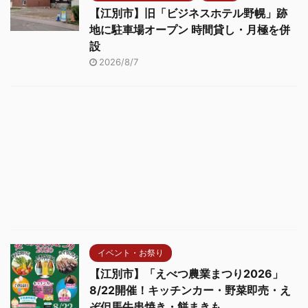
【江別市】旧「ビジネスホテル野幌」跡
地に駐車場オープン 時間貸し・月極を併
設
2026/8/7
イベント・お祭り
【江別市】「えべつ農業まつり2026」
8/22開催！キッチンカー・野菜即売・え
ぞ但馬牛串焼き・餅まきも