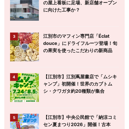
の屋上看板に足場、新店舗オープン
に向けた工事か？
江別市のマフィン専門店「Éclat
3
douce」にドライフルーツ登場！旬
の果実を使ったこだわりの新商品
【江別市】江別蔦屋書店で「ムシキ
4
ャンプ」初開催！世界のカブトム
シ・クワガタ約20種類が集合
【江別市】中央公民館で「納涼コミ
5
セン夏まつり2026」開催！古本