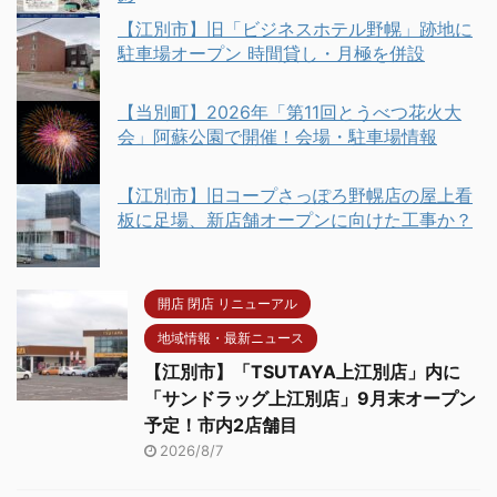
【江別市】旧「ビジネスホテル野幌」跡地に
駐車場オープン 時間貸し・月極を併設
【当別町】2026年「第11回とうべつ花火大
会」阿蘇公園で開催！会場・駐車場情報
【江別市】旧コープさっぽろ野幌店の屋上看
板に足場、新店舗オープンに向けた工事か？
開店 閉店 リニューアル
地域情報・最新ニュース
【江別市】「TSUTAYA上江別店」内に
「サンドラッグ上江別店」9月末オープン
予定！市内2店舗目
2026/8/7