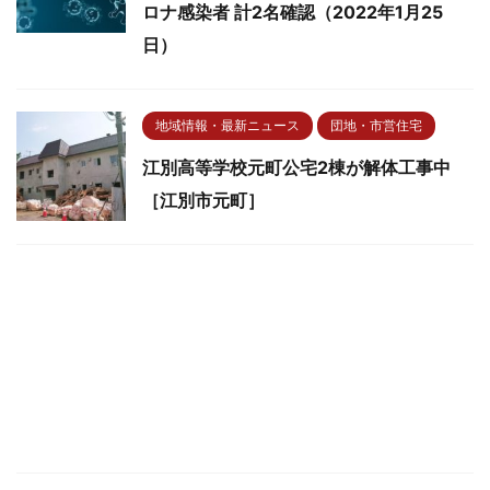
ロナ感染者 計2名確認（2022年1月25
日）
地域情報・最新ニュース
団地・市営住宅
江別高等学校元町公宅2棟が解体工事中
［江別市元町］