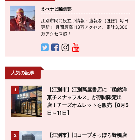
えべナビ編集部
江別市民に役立つ情報・速報を（ほぼ）毎日
更新！ 月間最高113万アクセス、累計3,300
万アクセス超！
人気の記事
【江別市】江別蔦屋書店に「函館洋
1
菓子スナッフルス」が期間限定出
店！チーズオムレットを販売【8月5
日～11日】
【江別市】旧コープさっぽろ野幌店
2