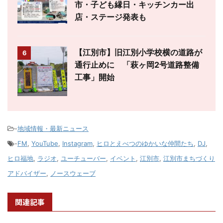
市・子ども縁日・キッチンカー出
店・ステージ発表も
【江別市】旧江別小学校横の道路が
6
通行止めに 「萩ヶ岡2号道路整備
工事」開始
-
地域情報・最新ニュース
-
FM
,
YouTube
,
Instagram
,
ヒロとえべつのゆかいな仲間たち
,
DJ
,
ヒロ福地
,
ラジオ
,
ユーチューバー
,
イベント
,
江別市
,
江別市まちづくり
アドバイザー
,
ノースウェーブ
関連記事