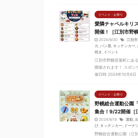
イベント・お祭り
愛隣チャペルキリス
開催！［江別市野
2024/9/30
江別市
カ
,
パン屋
,
キッチンカー
,
焼き
,
イベント
江別市野幌若葉町にあ
開催されます！ スポン
催日時 2024年10月6日（
イベント・お祭り
野幌総合運動公園「
集合！9/22開催
2024/9/19
運動
,
び
,
キッチンカー
,
ドーナ
野幌総合運動公園（江別