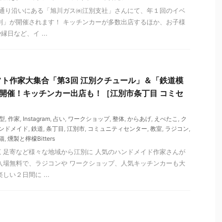
番通り沿いにある「旭川ガス㈱江別支社」さんにて、年１回のイベ
n江別」が開催されます！ キッチンカーが多数出店するほか、お子様
日など、イ ...
ト作家大集合「第3回 江別クチュール」＆「鉄道模
同時開催！キッチンカー出店も！［江別市条丁目 コミセ
型
,
作家
,
Instagram
,
占い
,
ワークショップ
,
整体
,
からあげ
,
えべたこ
,
ク
ンドメイド
,
鉄道
,
条丁目
,
江別市
,
コミュニティセンター
,
教室
,
ラジコン
,
猫
,
燻製と檸檬Bitters
 足寄など様々な地域から江別に 人気のハンドメイド作家さんが
入場無料で、ラジコンや ワークショップ、人気キッチンカーも大
しい２日間に ...