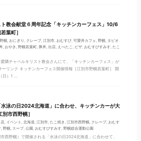
ト教会献堂６周年記念「キッチンカーフェス」10/6
幌若葉町］
野幌
,
おにぎり
,
クレープ
,
江別市
,
おむすび
,
可愛井カフェ
,
野幌
,
タピオ
丼
,
おやき
,
野幌若葉町
,
豚丼
,
出店
,
えべたこ
,
ピザ
,
おむすびすみす
,
たこ
る愛隣チャペルキリスト教会さんにて、「キッチンカーフェス」が
サーリンク キッチンカーフェス開催情報［江別市野幌若葉町］ 開
日）1 ...
水泳の日2024北海道」に合わせ、キッチンカーが大
［江別市西野幌］
出店
,
イベント
,
北海道
,
江別市
,
たこ焼き
,
江別市西野幌
,
クレープ
,
おむす
ツ
,
野幌
,
スープ
,
公園
,
おむすびすみす
,
野幌総合運動公園
市西野幌）で開催される「水泳の日2024北海道」に合わせて、