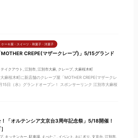
ケーキ屋・スイーツ・和菓子・洋菓子
OTHER CREPE(マザークレープ)」5/15グランド
,
テイクアウト
,
江別市
,
江別市大麻
,
クレープ
,
大麻桜木町
大麻桜木町に新店舗のクレープ屋「MOTHER CREPE(マザークレ
5月15日（水）グランドオープン！ スポンサーリンク 江別市大麻桜
！「オルテンシア文京台3周年記念祭」5/18開催！
町］
プ
,
キッチンカー
,
駐車場
,
えべたこ
,
イベント
,
おにぎり
,
文京台
,
江別市
,