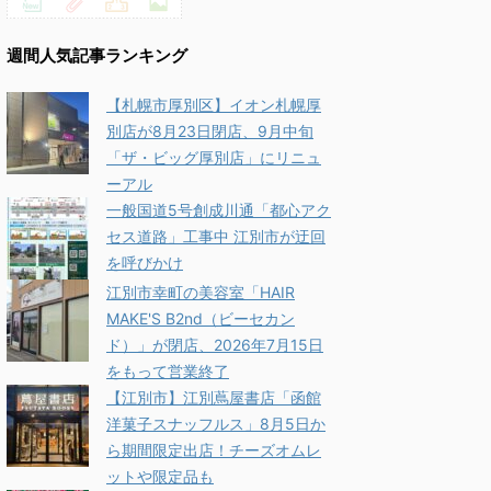
週間人気記事ランキング
【札幌市厚別区】イオン札幌厚
別店が8月23日閉店、9月中旬
「ザ・ビッグ厚別店」にリニュ
ーアル
一般国道5号創成川通「都心アク
セス道路」工事中 江別市が迂回
を呼びかけ
江別市幸町の美容室「HAIR
MAKE'S B2nd（ビーセカン
ド）」が閉店、2026年7月15日
をもって営業終了
【江別市】江別蔦屋書店「函館
洋菓子スナッフルス」8月5日か
ら期間限定出店！チーズオムレ
ットや限定品も