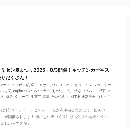
ミセン夏まつり2025」8/3開催！キッチンカーやス
盛りだくさん！
ンカー
,
ピロザンギ
,
縁日
,
リサイクル
,
コミセン
,
えべチュン
,
フライドポ
ンス
,
花
,
capitano
,
ハンバーガー
,
えべたこ
,
たこ焼き
,
イベント
,
野菜
,
ス
絵画
,
体験
,
クレープ
,
江別市
,
古本
,
たい焼き
,
江別市教育委員会
,
コミュニ
）、江別市コミュニティセンター・江別市中央公民館にて、恒例の
」が開催されます！ 夏の思い出づくりにぴったりの地域イベント
しめる内容が ...