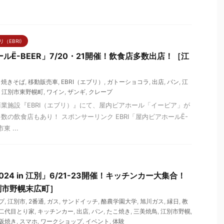
（EBRI)
ールЁ-BEER」7/20・21開催！飲食店多数出店！［江
,
焼きそば
,
移動販売車
,
EBRI（エブリ）
,
ガトーショコラ
,
出店
,
パン
,
江
,
江別市東野幌町
,
ワイン
,
ザンギ
,
クレープ
業施設『EBRI（エブリ）』にて、屋内ビアホール「イービア」が
の飲食店もあり！ スポンサーリンク EBRI「屋内ビアホールЁ-
 ...
24 in 江別」6/21-23開催！キッチンカー大集合！
別市野幌末広町］
プ
,
江別市
,
2番通
,
ガス
,
サンドイッチ
,
酪農学園大学
,
旭川ガス
,
縁日
,
教
二代目とり家
,
キッチンカー
,
出店
,
パン
,
たこ焼き
,
三美焼鳥
,
江別市野幌
,
阪焼き
,
スマホ
,
ワークショップ
,
イベント
,
体験