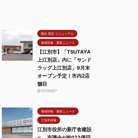
開店 閉店 リニューアル
地域情報・最新ニュース
【江別市】「TSUTAYA
上江別店」内に「サンド
ラッグ上江別店」9月末
オープン予定！市内2店
舗目
2026/8/7
地域情報・最新ニュース
江別市情報
江別市役所の新庁舎建設
へ、市議会が約123億円