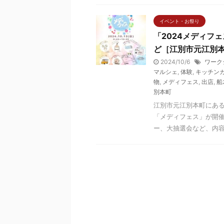
イベント・お祭り
「2024メディフ
ど［江別市元江別
2024/10/6
ワーク
マルシェ
,
体験
,
キッチン
物
,
メディフェス
,
出店
,
船
別本町
江別市元江別本町にあ
「メディフェス」が開催
ー、大抽選会など、内容盛