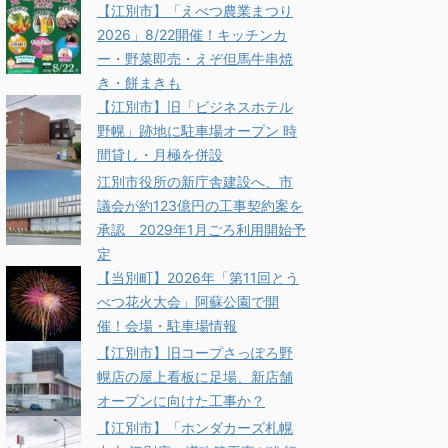
【江別市】「えべつ農業まつり
2026」8/22開催！キッチンカ
ー・野菜即売・えぞ但馬牛串焼
き・餅まきも
【江別市】旧「ビジネスホテル
野幌」跡地に駐車場オープン 時
間貸し・月極を併設
江別市役所の新庁舎建設へ、市
議会が約123億円の工事契約案を
承認 2029年1月ごろ利用開始予
定
【当別町】2026年「第11回とう
べつ花火大会」阿蘇公園で開
催！会場・駐車場情報
【江別市】旧コープさっぽろ野
幌店の屋上看板に足場、新店舗
オープンに向けた工事か？
【江別市】「ホンダカーズ札幌