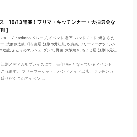
ェス」10/13開催！フリマ・キッチンカー・大抽選会な
本町］
ショップ
,
capitano
,
クレープ
,
イベント
,
教室
,
ハンドメイド
,
焼きそば
,
カー
,
大麻夢太鼓
,
町村農場
,
江別市元江別
,
吹奏楽
,
フリーマーケット
,
小
木建設
,
ふたりのマルシェ
,
ダンス
,
野菜
,
大阪焼き
,
ちよじ屋
,
江別市元江
る江別メディカルプレイスにて、毎年恒例となっているイベント
されます。 フリーマーケット、ハンドメイド出店、キッチンカ
りだくさんのイベン ...