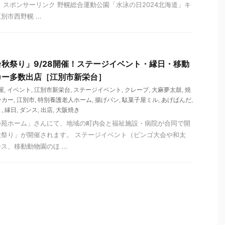
 スポンサーリンク 野幌総合運動公園「水泳の日2024北海道」キ
市西野幌 ...
秋祭り」9/28開催！ステージイベント・縁日・移動
カー多数出店［江別市新栄台］
屋
,
イベント
,
江別市新栄台
,
ステージイベント
,
クレープ
,
大麻夢太鼓
,
焼
ンカー
,
江別市
,
特別養護老人ホーム
,
揚げパン
,
駄菓子屋ミル
,
あげぱんだ
,
り
,
縁日
,
ダンス
,
出店
,
大阪焼き
静苑ホーム」さんにて、地域の町内会と福祉施設・病院が合同で開
祭り」が開催されます。 ステージイベント（ビンゴ大会や和太
、移動動物園のほ ...