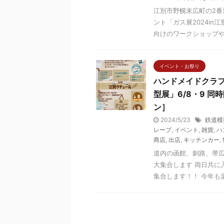
江別市野幌末広町の2
ント「ガス展2024i
向けのワークショップや縁
イベント・お祭り
ハンドメイドクラフ
型展」6/8・9 
ン］
2024/5/23
鉄道模
レープ
,
イベント
,
雑貨
,
ハ
商店
,
出店
,
キッチンカー
,
道内の函館、釧路、帯広
大集合します 両日共に
集合します！！ 今年も楽