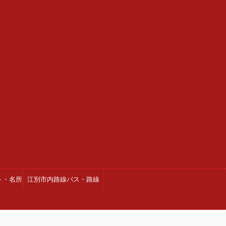
ト・名所
江別市内路線バス・路線
図・時刻表