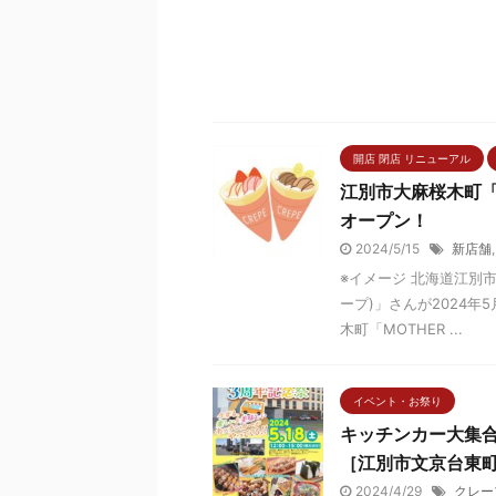
開店 閉店 リニューアル
江別市大麻桜木町「M
オープン！
2024/5/15
新店舗
※イメージ 北海道江別市
ープ)」さんが2024年
木町「MOTHER ...
イベント・お祭り
キッチンカー大集合
［江別市文京台東
2024/4/29
クレー