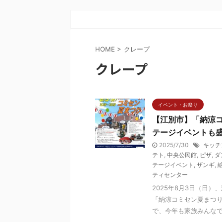
HOME
>
クレープ
クレープ
イベント・お祭り
【江別市】「納涼コ
テージイベントも
2025/7/30
キッチ
テト
,
中央公民館
,
ピザ
,
ダ
テージイベント
,
ザンギ
,
ティセンター
2025年8月3日（日
「納涼コミセン夏まつり
で、今年も家族みんなで楽