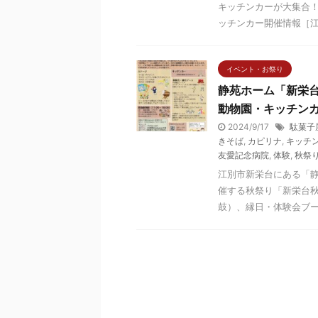
キッチンカーが大集合！
ッチンカー開催情報［江別
イベント・お祭り
静苑ホーム「新栄台
動物園・キッチン
2024/9/17
駄菓子
きそば
,
カピリナ
,
キッチ
友愛記念病院
,
体験
,
秋祭
江別市新栄台にある「
催する秋祭り「新栄台秋
鼓）、縁日・体験会ブース