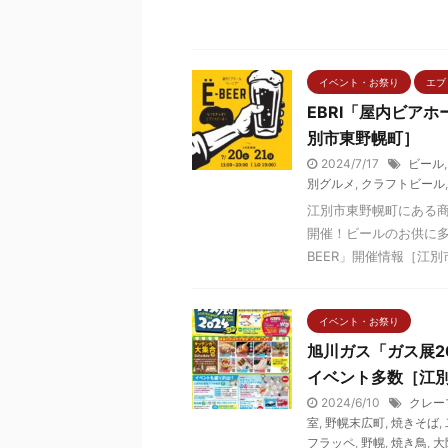
イベント・お祭り
エブリ
EBRI「屋内ビアホ
別市東野幌町］
2024/7/17
ビール
別グルメ
,
クラフトビール
江別市東野幌町にある商
開催！ビールのお供に多数
BEER」開催情報［江別市東
イベント・お祭り
旭川ガス「ガス展20
イベント多数［江
2024/6/10
クレー
室
,
野幌末広町
,
焼きそば
,
フラッペ
,
野幌
,
焼き鳥
,
大