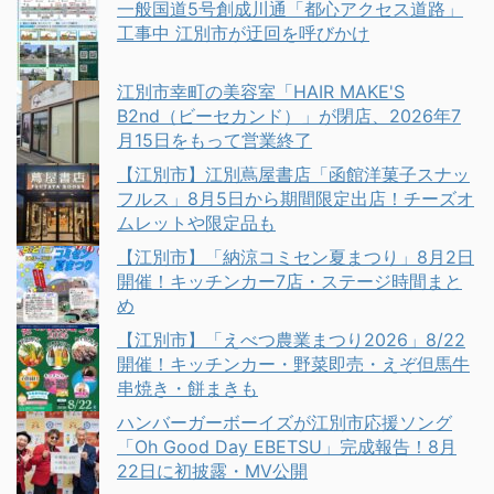
一般国道5号創成川通「都心アクセス道路」
工事中 江別市が迂回を呼びかけ
江別市幸町の美容室「HAIR MAKE'S
B2nd（ビーセカンド）」が閉店、2026年7
月15日をもって営業終了
【江別市】江別蔦屋書店「函館洋菓子スナッ
フルス」8月5日から期間限定出店！チーズオ
ムレットや限定品も
【江別市】「納涼コミセン夏まつり」8月2日
開催！キッチンカー7店・ステージ時間まと
め
【江別市】「えべつ農業まつり2026」8/22
開催！キッチンカー・野菜即売・えぞ但馬牛
串焼き・餅まきも
ハンバーガーボーイズが江別市応援ソング
「Oh Good Day EBETSU」完成報告！8月
22日に初披露・MV公開