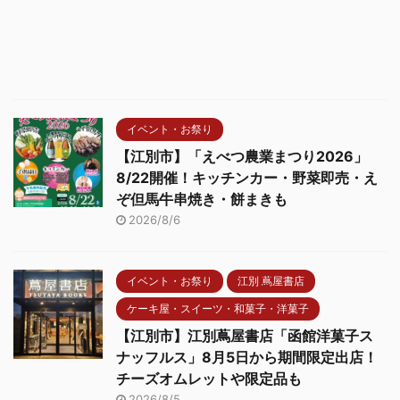
イベント・お祭り
【江別市】「えべつ農業まつり2026」
8/22開催！キッチンカー・野菜即売・え
ぞ但馬牛串焼き・餅まきも
2026/8/6
イベント・お祭り
江別 蔦屋書店
ケーキ屋・スイーツ・和菓子・洋菓子
【江別市】江別蔦屋書店「函館洋菓子ス
ナッフルス」8月5日から期間限定出店！
チーズオムレットや限定品も
2026/8/5