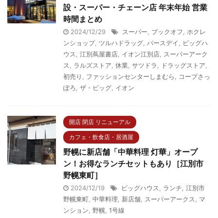
設・スーパー・チェーン店 年末年始 営業
時間まとめ
2024/12/29
スーパー
,
ブックオフ
,
ホクレ
ンショップ
,
ツルハドラッグ
,
バースデイ
,
ビッグハ
ウス
,
江別蔦屋書店
,
イオン江別店
,
スーパーアーク
ス
,
ラルズストア
,
休業
,
サツドラ
,
ドラッグストア
,
初売り
,
ファッションセンターしまむら
,
コープさっ
ぽろ
,
ザ・ビッグ
,
イオン
開店 閉店 リニューアル
カフェ・飲食店・居酒屋
野幌に新店舗「中華料理 灯華」オープ
ン！お得なランチセットもあり［江別市
野幌東町］
2024/12/19
ビッグハウス
,
ランチ
,
江別市
野幌東町
,
中華料理
,
新店舗
,
スーパーアークス
,
マ
ンション
,
野幌
,
1号線