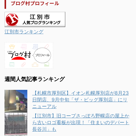
ブログ村プロフィール
江別市ランキング
週間人気記事ランキング
【札幌市厚別区】イオン札幌厚別店が8月23
日閉店、9月中旬「ザ・ビッグ厚別店」にリ
ニューアル
【江別市】旧コープさっぽろ野幌店の屋上か
ら古いロゴ看板が出現！「住まいのデパート
長谷川」も