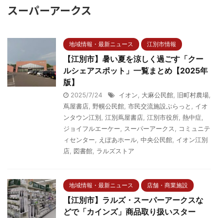
スーパーアークス
地域情報・最新ニュース
江別市情報
【江別市】暑い夏を涼しく過ごす「クー
ルシェアスポット」一覧まとめ【2025年
版】
2025/7/24
イオン
,
大麻公民館
,
旧町村農場
,
蔦屋書店
,
野幌公民館
,
市民交流施設ぷらっと
,
イオ
ンタウン江別
,
江別蔦屋書店
,
江別市役所
,
熱中症
,
ジョイフルエーケー
,
スーパーアークス
,
コミュニテ
ィセンター
,
えぽあホール
,
中央公民館
,
イオン江別
店
,
図書館
,
ラルズストア
地域情報・最新ニュース
店舗・商業施設
【江別市】ラルズ・スーパーアークスな
どで「カインズ」商品取り扱いスター