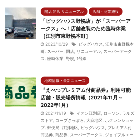
開店 閉店 リニューアル
店舗・商業施設
「ビッグハウス野幌店」が「スーパーア
ークス」へ！店舗改装のため臨時休業
［江別市東野幌本町］
2023/10/29
ビッグハウス
,
江別市東野幌本
町
,
スーパー
,
閉店
,
リニューアル
,
スーパーアーク
ス
,
臨時休業
,
野幌
,
1号線
地域情報・最新ニュース
『えべつプレミアム付商品券』利用可能
店舗・販売場所情報（2021年11月～
2022年1月）
2021/11/19
イオン江別店
,
ローソン
,
ラルズ
ストア
,
コープさっぽろ
,
大麻地区
,
ホクレンショッ
プ
,
郵便局
,
江別地区
,
ビッグハウス
,
プレミアム付
商品券
,
商品券
,
スーパーアークス
,
ジョイフルエー