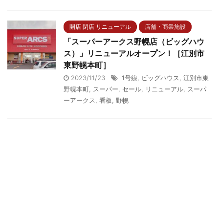
開店 閉店 リニューアル
店舗・商業施設
「スーパーアークス野幌店（ビッグハウ
ス）」リニューアルオープン！［江別市
東野幌本町］
2023/11/23
1号線
,
ビッグハウス
,
江別市東
野幌本町
,
スーパー
,
セール
,
リニューアル
,
スーパ
ーアークス
,
看板
,
野幌