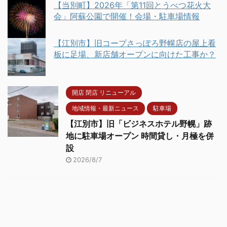
【当別町】2026年「第11回とうべつ花火大
会」阿蘇公園で開催！会場・駐車場情報
【江別市】旧コープさっぽろ野幌店の屋上看
板に足場、新店舗オープンに向けた工事か？
開店 閉店 リニューアル
地域情報・最新ニュース
駐車場
【江別市】旧「ビジネスホテル野幌」跡
地に駐車場オープン 時間貸し・月極を併
設
2026/8/7