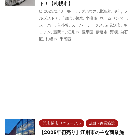
ト！【札幌市】
2025/2/10
ビッグハウス
,
北海道
,
厚別
,
ラ
ルズストア
,
千歳市
,
菊水
,
小樽市
,
ホームセンター
,
スーパー
,
苫小牧
,
スーパーアークス
,
岩見沢市
,
キ
ッチン
,
室蘭市
,
江別市
,
豊平区
,
伊達市
,
野幌
,
白石
区
,
札幌市
,
手稲区
開店 閉店 リニューアル
店舗・商業施設
【2025年初売り】江別市の主な商業施