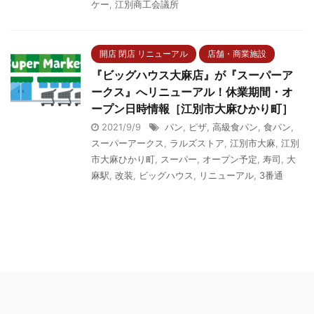
ケー
,
江別商工会議所
開店 閉店 リニューアル
店舗・商業施設
『ビッグハウス大麻店』が『スーパーア
ークス』へリニューアル！休業期間・オ
ープン日時情報［江別市大麻ひかり町］
2021/9/9
パン
,
ピザ
,
高級食パン
,
食パン
,
スーパーアークス
,
ラルズストア
,
江別市大麻
,
江別
市大麻ひかり町
,
スーパー
,
オープン予定
,
寿司
,
大
麻駅
,
改装
,
ビッグハウス
,
リニューアル
,
3番通