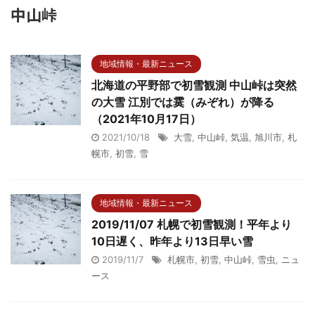
中山峠
地域情報・最新ニュース
北海道の平野部で初雪観測 中山峠は突然
の大雪 江別では霙（みぞれ）が降る
（2021年10月17日）
2021/10/18
大雪
,
中山峠
,
気温
,
旭川市
,
札
幌市
,
初雪
,
雪
地域情報・最新ニュース
2019/11/07 札幌で初雪観測！平年より
10日遅く、昨年より13日早い雪
2019/11/7
札幌市
,
初雪
,
中山峠
,
雪虫
,
ニュ
ース