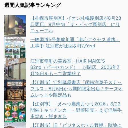
週間人気記事ランキング
【札幌市厚別区】イオン札幌厚別店が8月23
日閉店、9月中旬「ザ・ビッグ厚別店」にリ
ニューアル
一般国道5号創成川通「都心アクセス道路」
工事中 江別市が迂回を呼びかけ
江別市幸町の美容室「HAIR MAKE'S
B2nd（ビーセカンド）」が閉店、2026年7
月15日をもって営業終了
【江別市】江別蔦屋書店「函館洋菓子スナッ
フルス」8月5日から期間限定出店！チーズオ
ムレットや限定品も
【江別市】「えべつ農業まつり2026」8/22
開催！キッチンカー・野菜即売・えぞ但馬牛
串焼き・餅まきも
【江別市】旧「ビジネスホテル野幌」跡地に