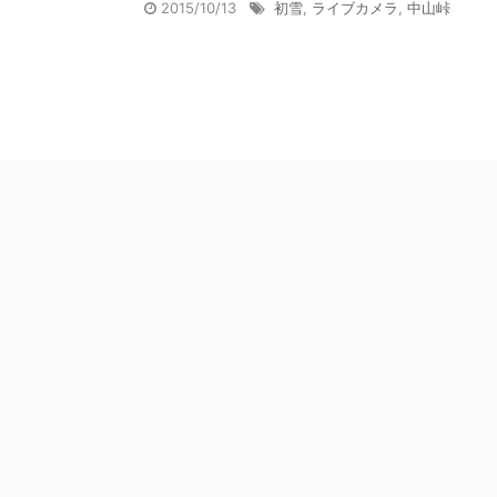
2015/10/13
初雪
,
ライブカメラ
,
中山峠