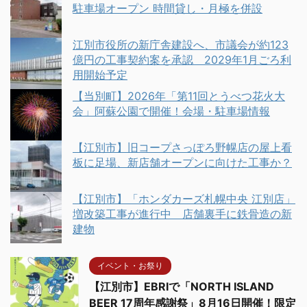
駐車場オープン 時間貸し・月極を併設
江別市役所の新庁舎建設へ、市議会が約123
億円の工事契約案を承認 2029年1月ごろ利
用開始予定
【当別町】2026年「第11回とうべつ花火大
会」阿蘇公園で開催！会場・駐車場情報
【江別市】旧コープさっぽろ野幌店の屋上看
板に足場、新店舗オープンに向けた工事か？
【江別市】「ホンダカーズ札幌中央 江別店」
増改築工事が進行中 店舗裏手に鉄骨造の新
建物
イベント・お祭り
【江別市】EBRIで「NORTH ISLAND
BEER 17周年感謝祭」8月16日開催！限定