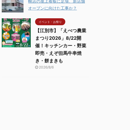
幌店の屋上看板に足場、新店舗
オープンに向けた工事か？
イベント・お祭り
【江別市】「えべつ農業
まつり2026」8/22開
催！キッチンカー・野菜
即売・えぞ但馬牛串焼
き・餅まきも
2026/8/6