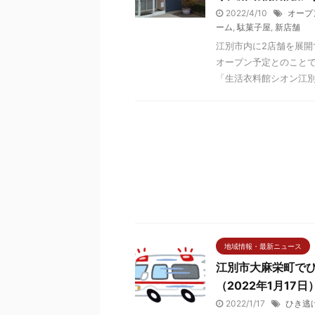
2022/4/10
オープ
ーム
,
駄菓子屋
,
新店舗
江別市内に2店舗を展開
オープン予定とのことで
「生活衣料館シオン江別大
地域情報・最新ニュース
江別市大麻栄町でひ
（2022年1月17日
2022/1/17
ひき逃