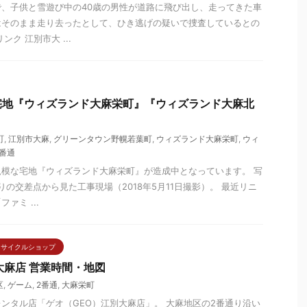
、子供と雪遊び中の40歳の男性が道路に飛び出し、走ってきた車
はそのまま走り去ったとして、ひき逃げの疑いで捜査しているとの
ク 江別市大 ...
宅地『ウィズランド大麻栄町』『ウィズランド大麻北
町
,
江別市大麻
,
グリーンタウン野幌若葉町
,
ウィズランド大麻栄町
,
ウィ
2番通
模な宅地『ウィズランド大麻栄町』が造成中となっています。 写
りの交差点から見た工事現場（2018年5月11日撮影）。 最近リニ
ァミ ...
リサイクルショップ
大麻店 営業時間・地図
区
,
ゲーム
,
2番通
,
大麻栄町
ンタル店「ゲオ（GEO）江別大麻店」。 大麻地区の2番通り沿い