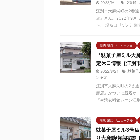
2022/9/11
2番通
,
江別市大麻栄町の2番
店』さん。2022年9
た。 場所は『ゲオ江別大
開店 閉店 リニューアル
『駄菓子屋ミル大麻
定休日情報［江別
2022/8/24
駄菓子
ン予定
江別市大麻栄町の2番通
麻店』がついに新規オー
『生活衣料館シオン江別大
開店 閉店 リニューアル
駄菓子屋ミル3号店
り大麻動物病院跡