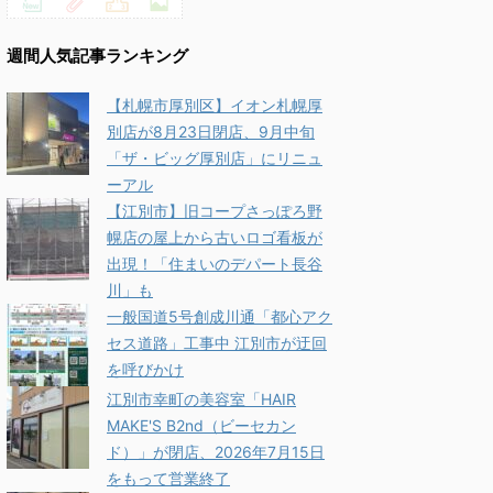
週間人気記事ランキング
【札幌市厚別区】イオン札幌厚
別店が8月23日閉店、9月中旬
「ザ・ビッグ厚別店」にリニュ
ーアル
【江別市】旧コープさっぽろ野
幌店の屋上から古いロゴ看板が
出現！「住まいのデパート長谷
川」も
一般国道5号創成川通「都心アク
セス道路」工事中 江別市が迂回
を呼びかけ
江別市幸町の美容室「HAIR
MAKE'S B2nd（ビーセカン
ド）」が閉店、2026年7月15日
をもって営業終了