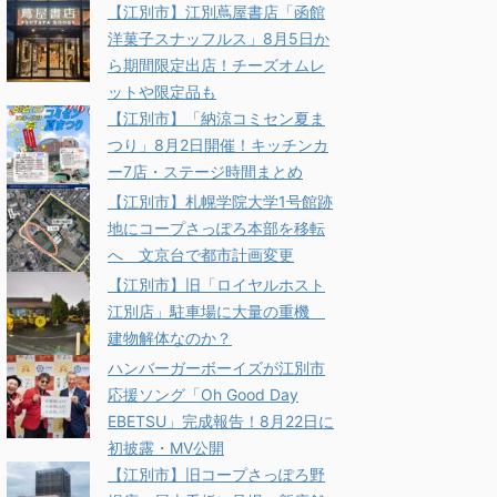
【江別市】江別蔦屋書店「函館
洋菓子スナッフルス」8月5日か
ら期間限定出店！チーズオムレ
ットや限定品も
【江別市】「納涼コミセン夏ま
つり」8月2日開催！キッチンカ
ー7店・ステージ時間まとめ
【江別市】札幌学院大学1号館跡
地にコープさっぽろ本部を移転
へ 文京台で都市計画変更
【江別市】旧「ロイヤルホスト
江別店」駐車場に大量の重機
建物解体なのか？
ハンバーガーボーイズが江別市
応援ソング「Oh Good Day
EBETSU」完成報告！8月22日に
初披露・MV公開
【江別市】旧コープさっぽろ野