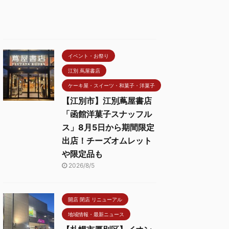
イベント・お祭り
江別 蔦屋書店
ケーキ屋・スイーツ・和菓子・洋菓子
【江別市】江別蔦屋書店
「函館洋菓子スナッフル
ス」8月5日から期間限定
出店！チーズオムレット
や限定品も
2026/8/5
開店 閉店 リニューアル
地域情報・最新ニュース