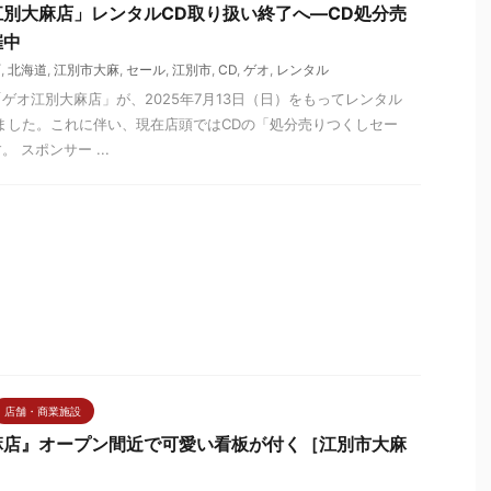
別大麻店」レンタルCD取り扱い終了へ―CD処分売
催中
町
,
北海道
,
江別市大麻
,
セール
,
江別市
,
CD
,
ゲオ
,
レンタル
ゲオ江別大麻店」が、2025年7月13日（日）をもってレンタル
ました。これに伴い、現在店頭ではCDの「処分売りつくしセー
 スポンサー ...
店舗・商業施設
麻店』オープン間近で可愛い看板が付く［江別市大麻