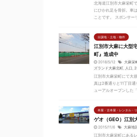
北海道江別市大麻栄町で
にひかれ足を骨折。車
ことです。 スポンサーリン
分譲地・土地・物件
江別市大麻に大型
町』造成中
2018/5/12
大麻栄
ズランド大麻北町
,
人口
,
江別市大麻栄町にて大規
真は2番通りと11丁目通
ューアルオープンした「フ
本屋・古本屋・レンタル・
ゲオ（GEO）江別
2015/11/6
大麻地
江別市大麻栄町にあるレ