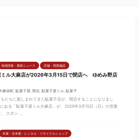
地域情報・最新ニュース
店舗・商業施設
ミル大麻店が2026年3月15日で閉店へ ゆめみ野店
大麻栄町
,
駄菓子屋
,
閉店
,
駄菓子屋ミル
,
駄菓子
どもたちに親しまれてきた駄菓子店が、閉店することになりまし
1にある「駄菓子屋ミル大麻店」が、2026年3月15日（日）の営業
スポン ...
本屋・古本屋・レンタル・リサイクルショップ