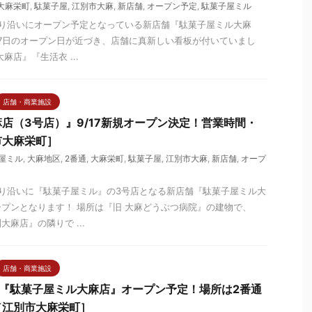
大麻栄町
,
駄菓子屋
,
江別市大麻
,
新店舗
,
オープン予定
,
駄菓子屋ミル
通り沿いにオープン予定となっている新店舗『駄菓子屋ミル大麻
月17日のオープン日が近づき、店舗に真新しい看板が付いていまし
麻店』『生活衣 ...
店舗・商業施設
店（3号店）』9/17新規オープン決定！営業時間・
市大麻栄町］
屋ミル
,
大麻地区
,
2番通
,
大麻栄町
,
駄菓子屋
,
江別市大麻
,
新店舗
,
オープ
り沿いに『駄菓子屋ミル』の3号店となる新店舗『駄菓子屋ミル大
プンとなります！ 場所は『旧 大麻どうぶつ病院』の建物で、
麻店』の隣りで ...
店舗・商業施設
『駄菓子屋ミル大麻店』オープン予定！場所は2番通
［江別市大麻栄町］