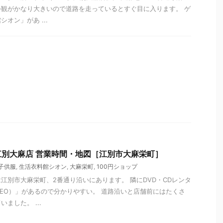
観がかなり大きいので道路を走っているとすぐ目に入ります。 ゲ
オン」があ ...
別大麻店 営業時間・地図［江別市大麻栄町］
子供服
,
生活衣料館シオン
,
大麻栄町
,
100円ショップ
江別市大麻栄町、2番通り沿いにあります。 隣にDVD・CDレンタ
EO）」があるので分かりやすい。 道路沿いと店舗前にはたくさ
ました。 ...