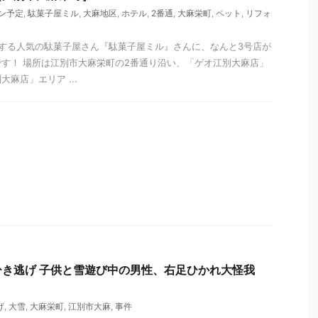
ン予定
,
駄菓子屋ミル
,
大麻地区
,
ホテル
,
2番通
,
大麻栄町
,
ペット
,
リフォ
する人気の駄菓子屋さん『駄菓子屋ミル』さんに、なんと3号店が
す！ 場所は江別市大麻栄町の2番通り沿い、「ゲオ江別大麻店」
麻店」エリア ...
き逃げ 子供と雪遊び中の男性、右足ひかれ大怪我
）
げ
,
大雪
,
大麻栄町
,
江別市大麻
,
事件