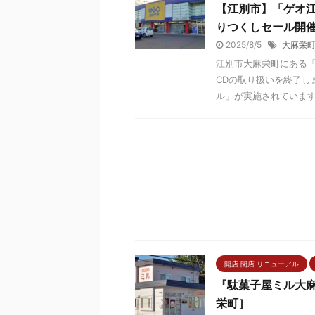
【江別市】「ゲオ江
りつくしセール開
2025/8/5
大麻栄
江別市大麻栄町にある「
CDの取り扱いを終了し
ル」が実施されています。
開店 閉店 リニューアル
『駄菓子屋ミル大
栄町］