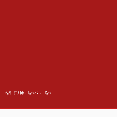
ト・名所
江別市内路線バス・路線
図・時刻表