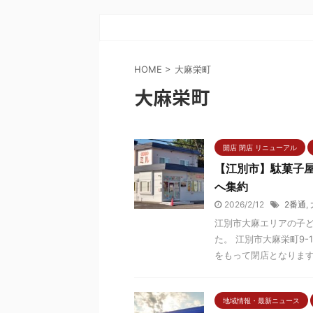
HOME
>
大麻栄町
大麻栄町
開店 閉店 リニューアル
【江別市】駄菓子屋
へ集約
2026/2/12
2番通
,
江別市大麻エリアの子
た。 江別市大麻栄町9-
をもって閉店となります。 
地域情報・最新ニュース