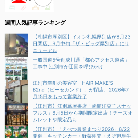
週間人気記事ランキング
【札幌市厚別区】イオン札幌厚別店が8月23
日閉店、9月中旬「ザ・ビッグ厚別店」にリ
ニューアル
一般国道5号創成川通「都心アクセス道路」
工事中 江別市が迂回を呼びかけ
江別市幸町の美容室「HAIR MAKE'S
B2nd（ビーセカンド）」が閉店、2026年7
月15日をもって営業終了
【江別市】江別蔦屋書店「函館洋菓子スナッ
フルス」8月5日から期間限定出店！チーズオ
ムレットや限定品も
【江別市】「えべつ農業まつり2026」8/22
開催！キッチンカー・野菜即売・えぞ但馬牛