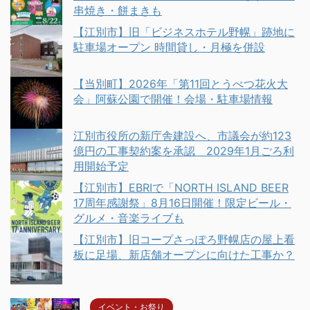
串焼き・餅まきも
【江別市】旧「ビジネスホテル野幌」跡地に
駐車場オープン 時間貸し・月極を併設
【当別町】2026年「第11回とうべつ花火大
会」阿蘇公園で開催！会場・駐車場情報
江別市役所の新庁舎建設へ、市議会が約123
億円の工事契約案を承認 2029年1月ごろ利
用開始予定
【江別市】EBRIで「NORTH ISLAND BEER
17周年感謝祭」8月16日開催！限定ビール・
グルメ・音楽ライブも
【江別市】旧コープさっぽろ野幌店の屋上看
板に足場、新店舗オープンに向けた工事か？
イベント・お祭り