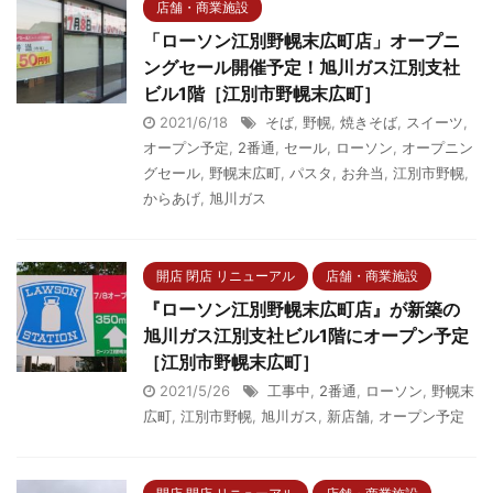
店舗・商業施設
「ローソン江別野幌末広町店」オープニ
ングセール開催予定！旭川ガス江別支社
ビル1階［江別市野幌末広町］
2021/6/18
そば
,
野幌
,
焼きそば
,
スイーツ
,
オープン予定
,
2番通
,
セール
,
ローソン
,
オープニン
グセール
,
野幌末広町
,
パスタ
,
お弁当
,
江別市野幌
,
からあげ
,
旭川ガス
開店 閉店 リニューアル
店舗・商業施設
『ローソン江別野幌末広町店』が新築の
旭川ガス江別支社ビル1階にオープン予定
［江別市野幌末広町］
2021/5/26
工事中
,
2番通
,
ローソン
,
野幌末
広町
,
江別市野幌
,
旭川ガス
,
新店舗
,
オープン予定