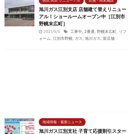
開店 閉店 リニューアル
店舗・商業施設
旭川ガス江別支店 店舗建て替えリニュー
アル！ショールームオープン中［江別市
野幌末広町］
2021/5/5
工事中
,
2番通
,
野幌末広町
,
リフ
ォーム
,
江別市野幌
,
ガス
,
旭川ガス
,
新店舗
地域情報・最新ニュース
旭川ガス江別支社 子育て応援割引スター