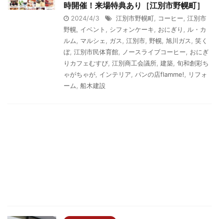
時開催！来場特典あり［江別市野幌町］
2024/4/3
江別市野幌町
,
コーヒー
,
江別市
野幌
,
イベント
,
シフォンケーキ
,
おにぎり
,
ル・カ
ルム
,
マルシェ
,
ガス
,
江別市
,
野幌
,
旭川ガス
,
笑く
ぼ
,
江別市民体育館
,
ノースライブコーヒー
,
おにぎ
りカフェむすび
,
江別商工会議所
,
建築
,
旬和創彩ち
ゃがちゃが
,
インテリア
,
パンの店flamme!
,
リフォ
ーム
,
船木建設