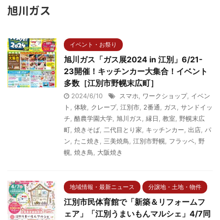
旭川ガス
イベント・お祭り
旭川ガス「ガス展2024 in 江別」6/21-
23開催！キッチンカー大集合！イベント
多数［江別市野幌末広町］
2024/6/10
スマホ
,
ワークショップ
,
イベン
ト
,
体験
,
クレープ
,
江別市
,
2番通
,
ガス
,
サンドイッ
チ
,
酪農学園大学
,
旭川ガス
,
縁日
,
教室
,
野幌末広
町
,
焼きそば
,
二代目とり家
,
キッチンカー
,
出店
,
パ
ン
,
たこ焼き
,
三美焼鳥
,
江別市野幌
,
フラッペ
,
野
幌
,
焼き鳥
,
大阪焼き
地域情報・最新ニュース
分譲地・土地・物件
江別市民体育館で「新築＆リフォームフ
ェア」「江別うまいもんマルシェ」4/7同