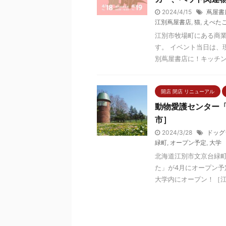
2024/4/15
蔦屋書
江別蔦屋書店
,
猫
,
えべた
江別市牧場町にある商
す。 イベント当日は、
別蔦屋書店に！キッチンカ
開店 閉店 リニューアル
動物愛護センター
市］
2024/3/28
ドッグ
緑町
,
オープン予定
,
大学
北海道江別市文京台緑
た」が4月にオープン予
大学内にオープン！［江別市