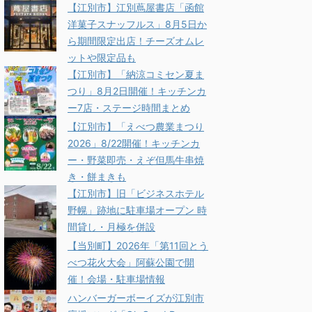
【江別市】江別蔦屋書店「函館
洋菓子スナッフルス」8月5日か
ら期間限定出店！チーズオムレ
ットや限定品も
【江別市】「納涼コミセン夏ま
つり」8月2日開催！キッチンカ
ー7店・ステージ時間まとめ
【江別市】「えべつ農業まつり
2026」8/22開催！キッチンカ
ー・野菜即売・えぞ但馬牛串焼
き・餅まきも
【江別市】旧「ビジネスホテル
野幌」跡地に駐車場オープン 時
間貸し・月極を併設
【当別町】2026年「第11回とう
べつ花火大会」阿蘇公園で開
催！会場・駐車場情報
ハンバーガーボーイズが江別市