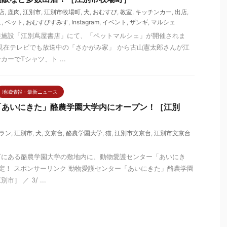
店
,
鹿肉
,
江別市
,
江別市牧場町
,
犬
,
おむすび
,
教室
,
キッチンカー
,
出店
,
こ
,
ペット
,
おむすびすみす
,
Instagram
,
イベント
,
ザンギ
,
マルシェ
業施設「江別蔦屋書店」にて、「ペットマルシェ」が開催されま
現在テレビでも放送中の「さかがみ家」 から古山憲太郎さんが江
ーでTシャツ、ト ...
地域情報・最新ニュース
「あいにきた」酪農学園大学内にオープン！［江別
ラン
,
江別市
,
犬
,
文京台
,
酪農学園大学
,
猫
,
江別市文京台
,
江別市文京台
町にある酪農学園大学の敷地内に、動物愛護センター「あいにき
定！ スポンサーリンク 動物愛護センター「あいにきた」酪農学園
］ ／ 3/ ...