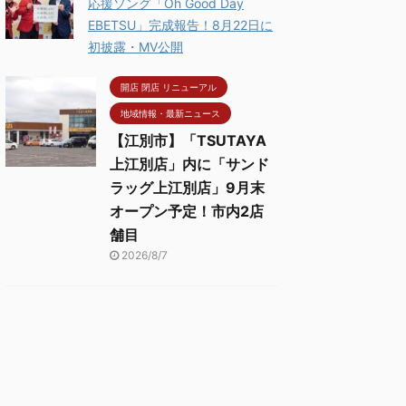
応援ソング「Oh Good Day
EBETSU」完成報告！8月22日に
初披露・MV公開
開店 閉店 リニューアル
地域情報・最新ニュース
【江別市】「TSUTAYA
上江別店」内に「サンド
ラッグ上江別店」9月末
オープン予定！市内2店
舗目
2026/8/7