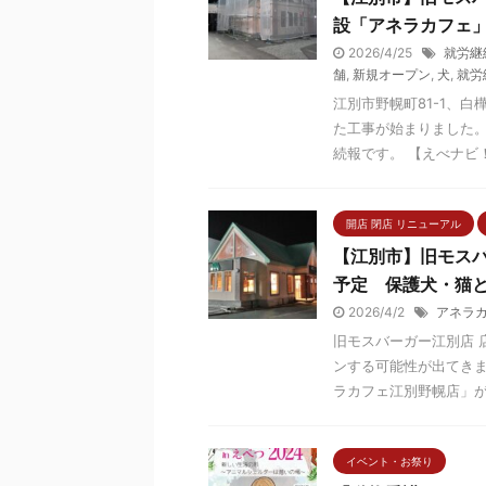
設「アネラカフェ」
2026/4/25
就労継
舗
,
新規オープン
,
犬
,
就労
江別市野幌町81-1、
た工事が始まりました。
続報です。 【えべナビ！】
開店 閉店 リニューアル
【江別市】旧モス
予定 保護犬・猫
2026/4/2
アネラ
旧モスバーガー江別店 
ンする可能性が出てきま
ラカフェ江別野幌店」が開
イベント・お祭り