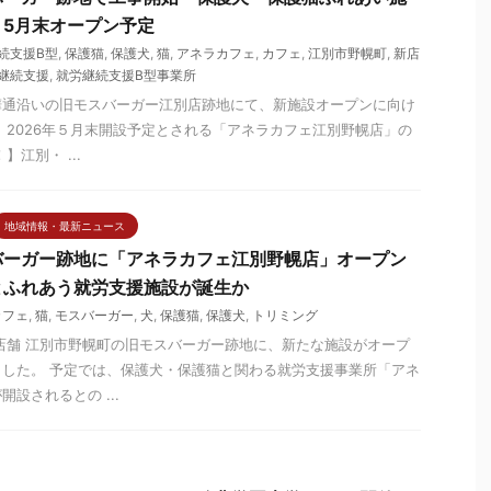
5月末オープン予定
続支援B型
,
保護猫
,
保護犬
,
猫
,
アネラカフェ
,
カフェ
,
江別市野幌町
,
新店
継続支援
,
就労継続支援B型事業所
白樺通沿いの旧モスバーガー江別店跡地にて、新施設オープンに向け
 2026年５月末開設予定とされる「アネラカフェ江別野幌店」の
江別・ ...
地域情報・最新ニュース
バーガー跡地に「アネラカフェ江別野幌店」オープン
とふれあう就労支援施設が誕生か
カフェ
,
猫
,
モスバーガー
,
犬
,
保護猫
,
保護犬
,
トリミング
店舗 江別市野幌町の旧モスバーガー跡地に、新たな施設がオープ
した。 予定では、保護犬・保護猫と関わる就労支援事業所「アネ
設されるとの ...