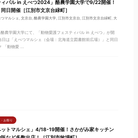
バル in えべつ2024」酪農学園大学で9/22開催！
」同日開催［江別市文京台緑町］
べつマルシェ
,
文京台
,
酪農学園大学
,
江別市文京台
,
江別市文京台緑町
,
大
酪農学園大学にて、「動物愛護フェスティバル in えべつ」が開
当日は「えべつマルシェ（会場：北海道立図書館前広場）」と同日
「動物愛 ...
ト・お祭り
ットマルシェ」4/18-19開催！さかがみ家キッチン
物販など多数出店！［江別市牧場町］