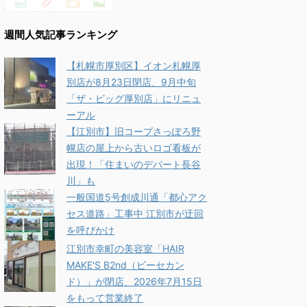
週間人気記事ランキング
【札幌市厚別区】イオン札幌厚
別店が8月23日閉店、9月中旬
「ザ・ビッグ厚別店」にリニュ
ーアル
【江別市】旧コープさっぽろ野
幌店の屋上から古いロゴ看板が
出現！「住まいのデパート長谷
川」も
一般国道5号創成川通「都心アク
セス道路」工事中 江別市が迂回
を呼びかけ
江別市幸町の美容室「HAIR
MAKE'S B2nd（ビーセカン
ド）」が閉店、2026年7月15日
をもって営業終了