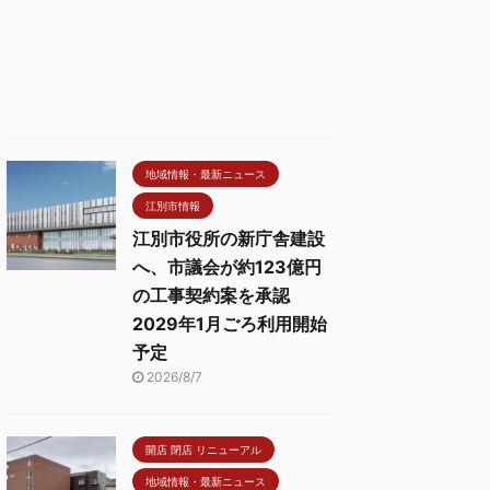
地域情報・最新ニュース
江別市情報
江別市役所の新庁舎建設
へ、市議会が約123億円
の工事契約案を承認
2029年1月ごろ利用開始
予定
2026/8/7
開店 閉店 リニューアル
地域情報・最新ニュース