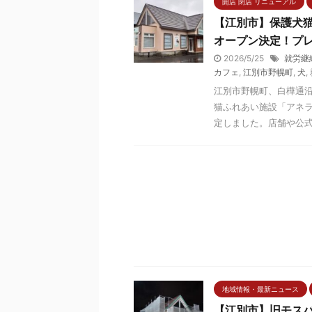
開店 閉店 リニューアル
【江別市】保護犬猫
オープン決定！プレ
2026/5/25
就労継
カフェ
,
江別市野幌町
,
犬
,
江別市野幌町、白樺通
猫ふれあい施設「アネラ
定しました。店舗や公式SN
地域情報・最新ニュース
【江別市】旧モス