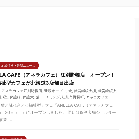
地域情報・最新ニュース
LLA CAFE（アネラカフェ）江別野幌店」オープン！
福祉型カフェが北海道3店舗目出店
,
アネラカフェ江別野幌店
,
新規オープン
,
犬
,
就労継続支援
,
就労継続支
援B型
,
保護猫
,
保護犬
,
猫
,
トリミング
,
江別市野幌町
,
アネラカフェ
猫と触れ合える福祉型カフェ「ANELLA CAFE（アネラカフェ）
年5月30日（土）にオープンしました。 同店は保護犬猫シェルター
 ...