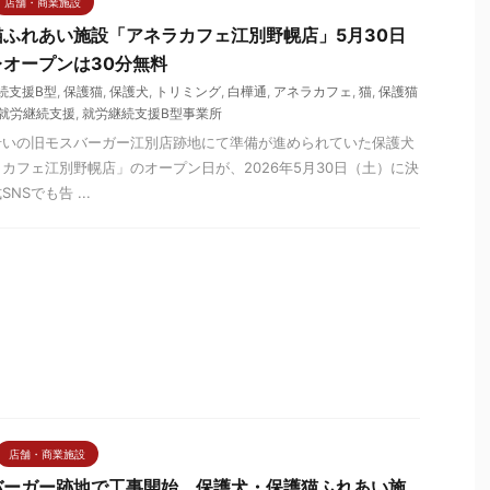
店舗・商業施設
ふれあい施設「アネラカフェ江別野幌店」5月30日
オープンは30分無料
続支援B型
,
保護猫
,
保護犬
,
トリミング
,
白樺通
,
アネラカフェ
,
猫
,
保護猫
就労継続支援
,
就労継続支援B型事業所
沿いの旧モスバーガー江別店跡地にて準備が進められていた保護犬
カフェ江別野幌店」のオープン日が、2026年5月30日（土）に決
Sでも告 ...
店舗・商業施設
バーガー跡地で工事開始 保護犬・保護猫ふれあい施