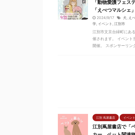
「動物愛護フェスティ
「えべつマルシェ
2024/9/17
犬
,
え
学
,
イベント
,
江別市
江別市文京台緑町にある
催されます。 イベント
開催。 スポンサーリンク 
江別 蔦屋書店
イベン
江別蔦屋書店で「ペ
カー、ペット関連