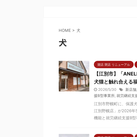
HOME
>
犬
犬
開店 閉店 リニューアル
【江別市】「ANE
犬猫と触れ合える
2026/5/30
新店舗
援B型事業所
,
就労継続支
江別市野幌町に、保護犬
江別野幌店」が2026
機能と就労継続支援B型事業