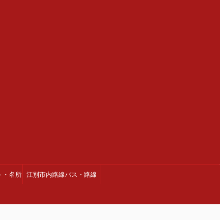
ト・名所
江別市内路線バス・路線
図・時刻表