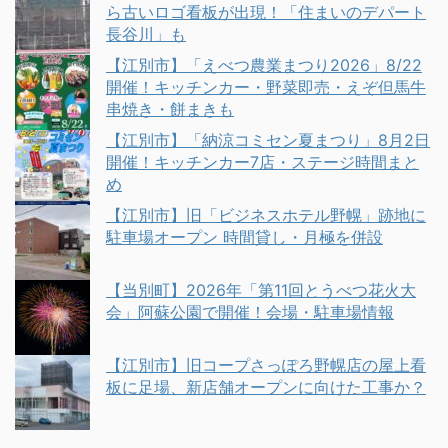
ら古いロゴ看板が出現！「住まいのデパート
長谷川」も
【江別市】「えべつ農業まつり2026」8/22
開催！キッチンカー・野菜即売・えぞ但馬牛
串焼き・餅まきも
【江別市】「納涼コミセン夏まつり」8月2日
開催！キッチンカー7店・ステージ時間まと
め
【江別市】旧「ビジネスホテル野幌」跡地に
駐車場オープン 時間貸し・月極を併設
【当別町】2026年「第11回とうべつ花火大
会」阿蘇公園で開催！会場・駐車場情報
【江別市】旧コープさっぽろ野幌店の屋上看
板に足場、新店舗オープンに向けた工事か？