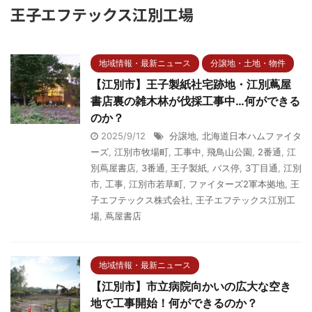
王子エフテックス江別工場
地域情報・最新ニュース
分譲地・土地・物件
【江別市】王子製紙社宅跡地・江別蔦屋
書店裏の雑木林が伐採工事中…何ができる
のか？
2025/9/12
分譲地
,
北海道日本ハムファイタ
ーズ
,
江別市牧場町
,
工事中
,
飛鳥山公園
,
2番通
,
江
別蔦屋書店
,
3番通
,
王子製紙
,
バス停
,
3丁目通
,
江別
市
,
工事
,
江別市若草町
,
ファイターズ2軍本拠地
,
王
子エフテックス株式会社
,
王子エフテックス江別工
場
,
蔦屋書店
地域情報・最新ニュース
【江別市】市立病院向かいの広大な空き
地で工事開始！何ができるのか？