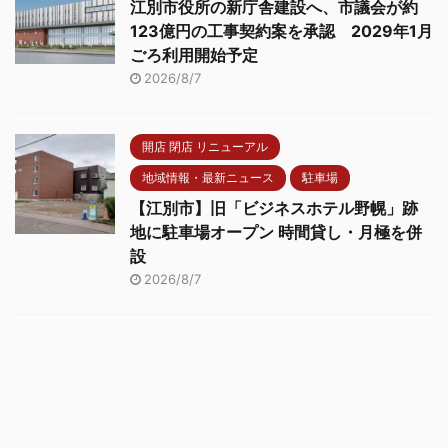
江別市役所の新庁舎建設へ、市議会が約
123億円の工事契約案を承認 2029年1月
ごろ利用開始予定
2026/8/7
開店 閉店 リニューアル
地域情報・最新ニュース
駐車場
【江別市】旧「ビジネスホテル野幌」跡
地に駐車場オープン 時間貸し・月極を併
設
2026/8/7