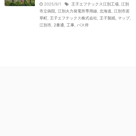
2025/9/1
王子エフテックス江別工場
,
江別
市立病院
,
江別火力発電所専用線
,
北海道
,
江別市若
草町
,
王子エフテックス株式会社
,
王子製紙
,
マップ
,
江別市
,
2番通
,
工事
,
バス停