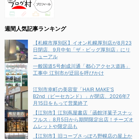
週間人気記事ランキング
【札幌市厚別区】イオン札幌厚別店が8月23
日閉店、9月中旬「ザ・ビッグ厚別店」にリ
ニューアル
一般国道5号創成川通「都心アクセス道路」
工事中 江別市が迂回を呼びかけ
江別市幸町の美容室「HAIR MAKE'S
B2nd（ビーセカンド）」が閉店、2026年7
月15日をもって営業終了
【江別市】江別蔦屋書店「函館洋菓子スナッ
フルス」8月5日から期間限定出店！チーズオ
ムレットや限定品も
【江別市】旧コープさっぽろ野幌店の屋上か