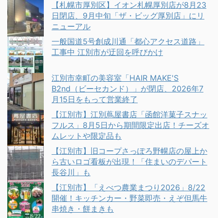
【札幌市厚別区】イオン札幌厚別店が8月23
日閉店、9月中旬「ザ・ビッグ厚別店」にリ
ニューアル
一般国道5号創成川通「都心アクセス道路」
工事中 江別市が迂回を呼びかけ
江別市幸町の美容室「HAIR MAKE'S
B2nd（ビーセカンド）」が閉店、2026年7
月15日をもって営業終了
【江別市】江別蔦屋書店「函館洋菓子スナッ
フルス」8月5日から期間限定出店！チーズオ
ムレットや限定品も
【江別市】旧コープさっぽろ野幌店の屋上か
ら古いロゴ看板が出現！「住まいのデパート
長谷川」も
【江別市】「えべつ農業まつり2026」8/22
開催！キッチンカー・野菜即売・えぞ但馬牛
串焼き・餅まきも