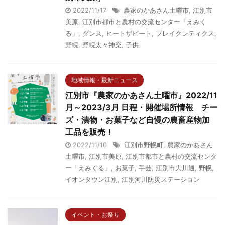
2022/11/17
農家のかあさん土曜市
,
江別市
美原
,
江別市都市と農村の交流センター「えみく
る」
,
ダンス
,
ヒートザビート
,
ブレイクレティクス
,
野幌
,
野幌太々神楽
,
子供
地域情報・最新ニュース
江別市『農家のかあさん土曜市』2022/11
月～2023/3月 日程・開催場所情報 チー
ズ・漬物・お菓子など自慢の農畜産物加
工品を販売！
2022/11/10
江別市野幌町
,
農家のかあさん
土曜市
,
江別市美原
,
江別市都市と農村の交流センタ
ー「えみくる」
,
お菓子
,
手芸
,
江別市大川通
,
野幌
,
イオンタウン江別
,
江別河川防災ステーション
イベント・お祭り