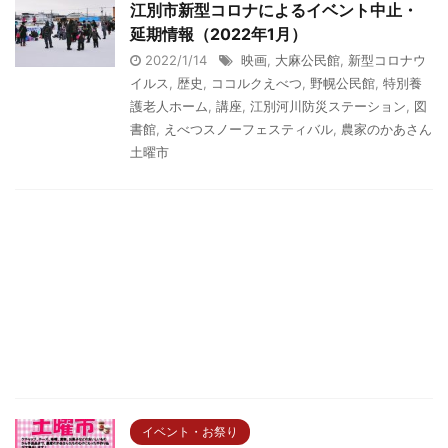
江別市新型コロナによるイベント中止・
延期情報（2022年1月）
2022/1/14
映画
,
大麻公民館
,
新型コロナウ
イルス
,
歴史
,
ココルクえべつ
,
野幌公民館
,
特別養
護老人ホーム
,
講座
,
江別河川防災ステーション
,
図
書館
,
えべつスノーフェスティバル
,
農家のかあさん
土曜市
イベント・お祭り