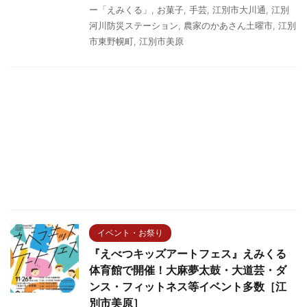
ー「えみくる」
,
お菓子
,
手芸
,
江別市大川通
,
江別
河川防災ステーション
,
農家のかあさん土曜市
,
江別
市東野幌町
,
江別市美原
イベント・お祭り
『えべつキッズアートフェス』えみくる
体育館で開催！大麻夢太鼓・大道芸・ダ
ンス・フィットネス等イベント多数［江
別市美原］