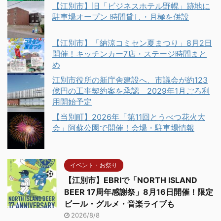
【江別市】旧「ビジネスホテル野幌」跡地に
駐車場オープン 時間貸し・月極を併設
【江別市】「納涼コミセン夏まつり」8月2日
開催！キッチンカー7店・ステージ時間まと
め
江別市役所の新庁舎建設へ、市議会が約123
億円の工事契約案を承認 2029年1月ごろ利
用開始予定
【当別町】2026年「第11回とうべつ花火大
会」阿蘇公園で開催！会場・駐車場情報
イベント・お祭り
【江別市】EBRIで「NORTH ISLAND
BEER 17周年感謝祭」8月16日開催！限定
ビール・グルメ・音楽ライブも
2026/8/8