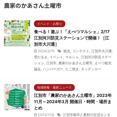
農家のかあさん土曜市
イベント・お祭り
食べる！遊ぶ！「えべつマルシェ」2/17
江別河川防災ステーションで開催！［江
別市大川通］
2024/2/15
観光
,
コンテスト
,
江別市大川通
,
雪だるま
,
イベント
,
マルシェ
,
江別河川防災ステー
ション
,
江別市
,
農家のかあさん土曜市
,
えべつ観光
協会
,
ハンバーガー
,
たこ焼き
,
キッチンカー
地域情報・最新ニュース
江別市「農家のかあさん土曜市」2023年
11月～2024年3月 開催日・時間・場所ま
とめ
2023/11/8
江別市都市と農村の交流センタ