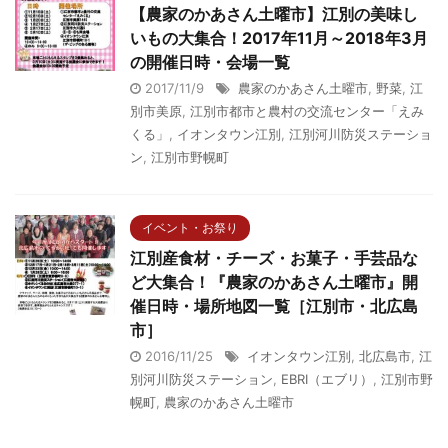
【農家のかあさん土曜市】江別の美味し
いもの大集合！2017年11月～2018年3月
の開催日時・会場一覧
2017/11/9
農家のかあさん土曜市
,
野菜
,
江
別市美原
,
江別市都市と農村の交流センター「えみ
くる」
,
イオンタウン江別
,
江別河川防災ステーショ
ン
,
江別市野幌町
イベント・お祭り
江別産食材・チーズ・お菓子・手芸品な
ど大集合！『農家のかあさん土曜市』開
催日時・場所地図一覧［江別市・北広島
市］
2016/11/25
イオンタウン江別
,
北広島市
,
江
別河川防災ステーション
,
EBRI（エブリ）
,
江別市野
幌町
,
農家のかあさん土曜市