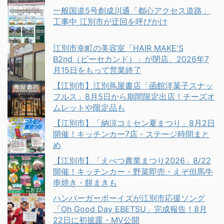
一般国道5号創成川通「都心アクセス道路」
工事中 江別市が迂回を呼びかけ
江別市幸町の美容室「HAIR MAKE'S
B2nd（ビーセカンド）」が閉店、2026年7
月15日をもって営業終了
【江別市】江別蔦屋書店「函館洋菓子スナッ
フルス」8月5日から期間限定出店！チーズオ
ムレットや限定品も
【江別市】「納涼コミセン夏まつり」8月2日
開催！キッチンカー7店・ステージ時間まと
め
【江別市】「えべつ農業まつり2026」8/22
開催！キッチンカー・野菜即売・えぞ但馬牛
串焼き・餅まきも
ハンバーガーボーイズが江別市応援ソング
「Oh Good Day EBETSU」完成報告！8月
22日に初披露・MV公開