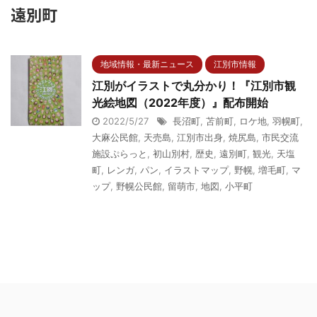
遠別町
地域情報・最新ニュース
江別市情報
江別がイラストで丸分かり！『江別市観
光絵地図（2022年度）』配布開始
2022/5/27
長沼町
,
苫前町
,
ロケ地
,
羽幌町
,
大麻公民館
,
天売島
,
江別市出身
,
焼尻島
,
市民交流
施設ぷらっと
,
初山別村
,
歴史
,
遠別町
,
観光
,
天塩
町
,
レンガ
,
パン
,
イラストマップ
,
野幌
,
増毛町
,
マ
ップ
,
野幌公民館
,
留萌市
,
地図
,
小平町