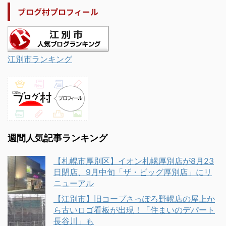
ブログ村プロフィール
江別市ランキング
週間人気記事ランキング
【札幌市厚別区】イオン札幌厚別店が8月23
日閉店、9月中旬「ザ・ビッグ厚別店」にリ
ニューアル
【江別市】旧コープさっぽろ野幌店の屋上か
ら古いロゴ看板が出現！「住まいのデパート
長谷川」も