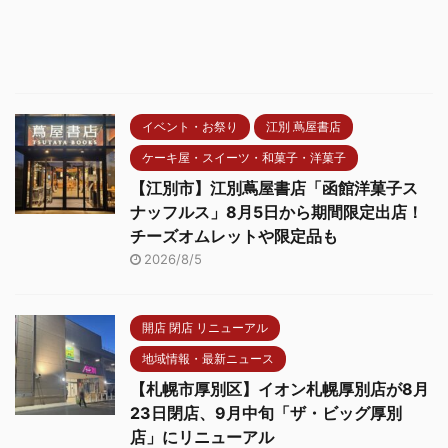
イベント・お祭り
江別 蔦屋書店
ケーキ屋・スイーツ・和菓子・洋菓子
【江別市】江別蔦屋書店「函館洋菓子ス
ナッフルス」8月5日から期間限定出店！
チーズオムレットや限定品も
2026/8/5
開店 閉店 リニューアル
地域情報・最新ニュース
【札幌市厚別区】イオン札幌厚別店が8月
23日閉店、9月中旬「ザ・ビッグ厚別
店」にリニューアル