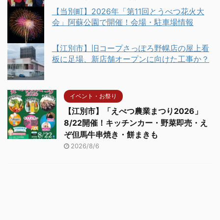
【当別町】2026年「第11回とうべつ花火大
会」阿蘇公園で開催！会場・駐車場情報
【江別市】旧コープさっぽろ野幌店の屋上看
板に足場、新店舗オープンに向けた工事か？
イベント・お祭り
【江別市】「えべつ農業まつり2026」
8/22開催！キッチンカー・野菜即売・え
ぞ但馬牛串焼き・餅まきも
2026/8/6