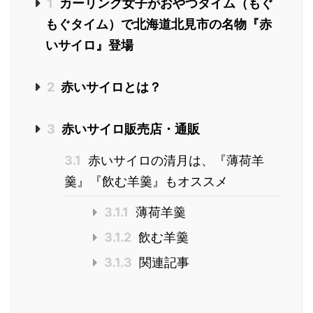
1
カーリング女子がおやつタイム（もぐ
もぐタイム）で北海道北見市の名物『赤
いサイロ』登場
2
赤いサイロとは？
3
赤いサイロ販売店・通販
3.1
赤いサイロの清月は、『薄荷羊
羹』『飲む羊羹』もオススメ
3.1.1
薄荷羊羹
3.1.2
飲む羊羹
3.1.3
関連記事