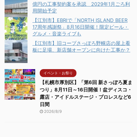
億円の工事契約案を承認 2029年1月ごろ利
用開始予定
【江別市】EBRIで「NORTH ISLAND BEER
17周年感謝祭」8月16日開催！限定ビール・
グルメ・音楽ライブも
【江別市】旧コープさっぽろ野幌店の屋上看
板に足場、新店舗オープンに向けた工事か？
イベント・お祭り
【札幌市厚別区】「第6回 新さっぽろ夏ま
つり」8月11日～16日開催！盆ディスコ・
露店・アイドルステージ・プロレスなど6
日間
2026/8/9