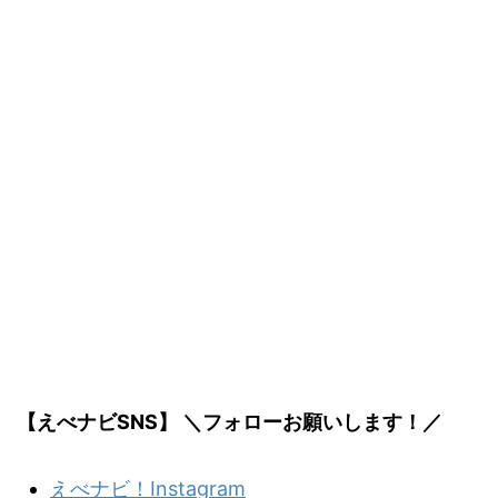
【えべナビSNS】 ＼フォローお願いします！／
えべナビ！Instagram