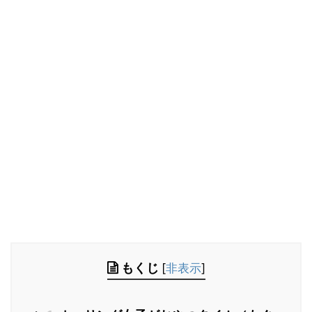
もくじ
[
非表示
]