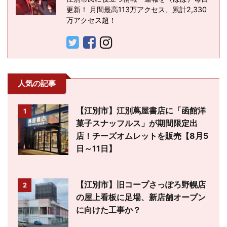
更新！ 月間最高113万アクセス、累計2,330
万アクセス超！
人気の記事
【江別市】江別蔦屋書店に「函館洋
1
菓子スナッフルス」が期間限定出
店！チーズオムレットを販売【8月5
日～11日】
【江別市】旧コープさっぽろ野幌店
2
の屋上看板に足場、新店舗オープン
に向けた工事か？