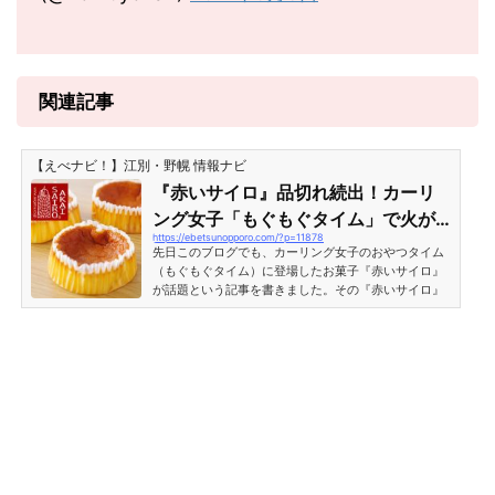
関連記事
【えべナビ！】江別・野幌 情報ナビ
『赤いサイロ』品切れ続出！カーリ
ング女子「もぐもぐタイム」で火が
https://ebetsunopporo.com/?p=11878
付き一気に人気商品へ
先日このブログでも、カーリング女子のおやつタイム
（もぐもぐタイム）に登場したお菓子『赤いサイロ』
が話題という記事を書きました。その『赤いサイロ』
がどんどん話題になり、各地で売り切れ続出。受注が
一時ストップするほどの人気ぶりになっているとのこ
とです。新聞各紙で『赤いサイロ』の超人気ぶりを報
道平昌オリンピックでカーリング女子「LS北見」が奮
闘する中、ハーフタイム（通称もぐもぐタイム・おや
つタイム）で『赤いサイロ』がテレビの生中継で映り
話題になったのが2月19日頃。翌日から各地の「北海
道どさんこプラザ」...