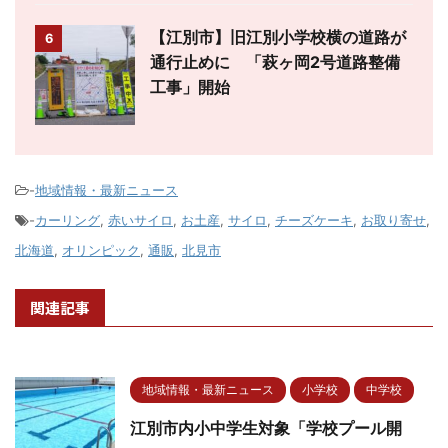
【江別市】旧江別小学校横の道路が
6
通行止めに 「萩ヶ岡2号道路整備
工事」開始
-
地域情報・最新ニュース
-
カーリング
,
赤いサイロ
,
お土産
,
サイロ
,
チーズケーキ
,
お取り寄せ
,
北海道
,
オリンピック
,
通販
,
北見市
関連記事
地域情報・最新ニュース
小学校
中学校
江別市内小中学生対象「学校プール開