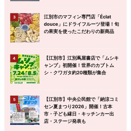
江別市のマフィン専門店「Éclat
3
douce」にドライフルーツ登場！旬
の果実を使ったこだわりの新商品
【江別市】江別蔦屋書店で「ムシキ
4
ャンプ」初開催！世界のカブトム
シ・クワガタ約20種類が集合
【江別市】中央公民館で「納涼コミ
5
セン夏まつり2026」開催！古本
市・子ども縁日・キッチンカー出
店・ステージ発表も