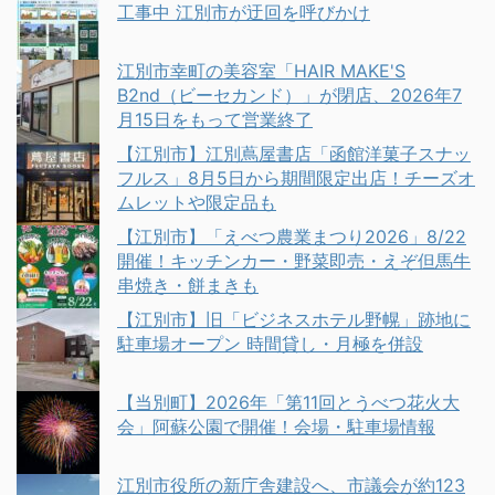
工事中 江別市が迂回を呼びかけ
江別市幸町の美容室「HAIR MAKE'S
B2nd（ビーセカンド）」が閉店、2026年7
月15日をもって営業終了
【江別市】江別蔦屋書店「函館洋菓子スナッ
フルス」8月5日から期間限定出店！チーズオ
ムレットや限定品も
【江別市】「えべつ農業まつり2026」8/22
開催！キッチンカー・野菜即売・えぞ但馬牛
串焼き・餅まきも
【江別市】旧「ビジネスホテル野幌」跡地に
駐車場オープン 時間貸し・月極を併設
【当別町】2026年「第11回とうべつ花火大
会」阿蘇公園で開催！会場・駐車場情報
江別市役所の新庁舎建設へ、市議会が約123