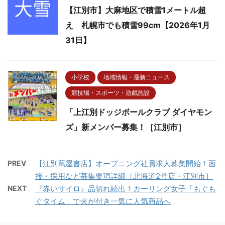
【江別市】大麻地区で積雪1メートル超
え 札幌市でも積雪99cm【2026年1月
31日】
小学校
地域情報・最新ニュース
競技場・スポーツ・遊戯施設
「上江別ドッジボールクラブ ダイヤモン
ズ」新メンバー募集！［江別市］
PREV
【江別蔦屋書店】オープニング社員求人募集開始！面
接・採用など募集要項詳細［北海道2号店・江別市］
NEXT
『赤いサイロ』品切れ続出！カーリング女子「もぐも
ぐタイム」で火が付き一気に人気商品へ